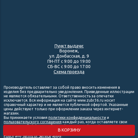
Пункт выдачи:
Воронеж,
ул. Донбасская, д. 9
ПН-ПТ с 9:00 до 19:00
СБ-ВС с 9:00 до 17:00
Схема проезда
Производитель оставляет за собой право вносить изменения в
изделия без предварительно уведомления. Приведенные иллюстрации
не являются обязательными. Ответственность за опечатки
исключается. Вся информация на сайте www.zubr36.ru носит
справочный характер и не является публичной офертой. Указанные
цены действуют только при оформлении заказа через интернет-
магазин.
Вы принимаете условия
политики конфиденциальности
и
пользовательского соглашения
каждый раз, когда оставляете свои
данные в любой форме обратной связи на сайте zubr36.ru.
В КОРЗИНУ
This site is protected by reCAPTCHA and the Google
Privacy
Policy
and
Terms of Service
apply.