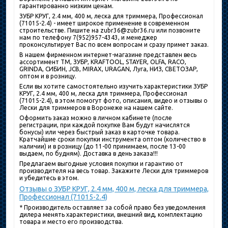
гарантированно низким ценам.
ЗУБР КРУГ, 2.4 мм, 400 м, леска для триммера, Профессионал
(71015-2.4) - имеет широкое применение в современном
строительстве. Пишите на zubr36@zubr36.ru или позвоните
нам по телефону 7(952)957-4343, и менеджер
проконсультирует Вас по всем вопросам и сразу примет заказ.
В нашем фирменном интернет-магазине представлен весь
ассортимент ТМ, ЗУБР, KRAFTOOL, STAYER, OLFA, RACO,
GRINDA, СИБИН, JCB, MIRAX, URAGAN, Луга, НИЗ, СВЕТОЗАР,
оптом и в розницу.
Если вы хотите самостоятельно изучить характеристики ЗУБР
КРУГ, 2.4 мм, 400 м, леска для триммера, Профессионал
(71015-2.4), в этом помогут фото, описания, видео и отзывы о
Лески для триммеров в Воронеже на нашем сайте.
Оформить заказ можно в личном кабинете (после
регистрации, при каждой покупке Вам будут начислятся
бонусы) или через быстрый заказ в карточке товара.
Кратчайшие сроки покупки инструмента оптом (количество в
наличии) и в розницу (до 11-00 принимаем, после 13-00
выдаем, по будням). Доставка в день заказа!!!
Предлагаем выгодные условия покупки и гарантию от
производителя на весь товар. Закажите Лески для триммеров
и убедитесь в этом.
Отзывы о ЗУБР КРУГ, 2.4 мм, 400 м, леска для триммера,
Профессионал (71015-2.4)
* Производитель оставляет за собой право без уведомления
дилера менять характеристики, внешний вид, комплектацию
товара и место его производства.