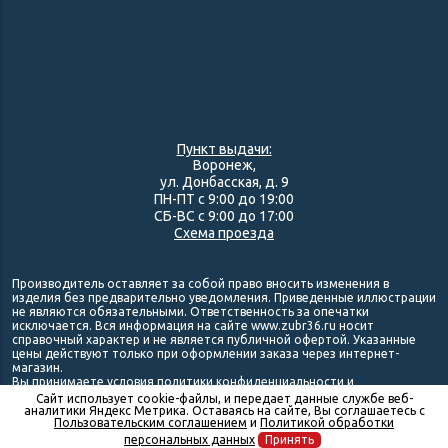
Пункт выдачи:
Воронеж,
ул. Донбасская, д. 9
ПН-ПТ с 9:00 до 19:00
СБ-ВС с 9:00 до 17:00
Схема проезда
Производитель оставляет за собой право вносить изменения в
изделия без предварительно уведомления. Приведенные иллюстрации
не являются обязательными. Ответственность за опечатки
исключается. Вся информация на сайте www.zubr36.ru носит
справочный характер и не является публичной офертой. Указанные
цены действуют только при оформлении заказа через интернет-
магазин.
Вы принимаете условия
политики конфиденциальности
и
пользовательского соглашения
каждый раз, когда оставляете свои
Сайт использует cookie-файлы, и передает данные службе веб-
данные в любой форме обратной связи на сайте zubr36.ru.
аналитики Яндекс Метрика. Оставаясь на сайте, Вы соглашаетесь с
В КОРЗИНУ
Пользовательским соглашением
и
Политикой обработки
This site is protected by reCAPTCHA and the Google
Privacy
персональных данных
Принять
Policy
and
Terms of Service
apply.