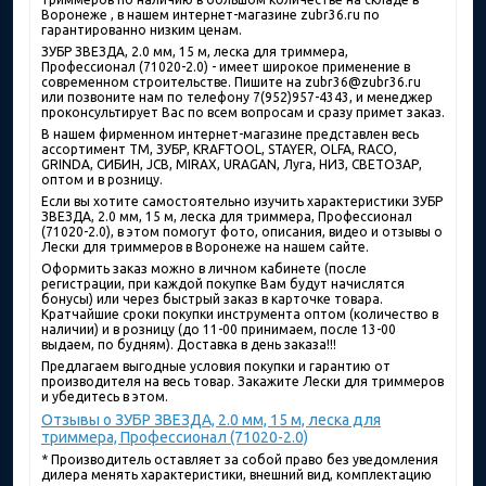
Воронеже , в нашем интернет-магазине zubr36.ru по
гарантированно низким ценам.
ЗУБР ЗВЕЗДА, 2.0 мм, 15 м, леска для триммера,
Профессионал (71020-2.0) - имеет широкое применение в
современном строительстве. Пишите на zubr36@zubr36.ru
или позвоните нам по телефону 7(952)957-4343, и менеджер
проконсультирует Вас по всем вопросам и сразу примет заказ.
В нашем фирменном интернет-магазине представлен весь
ассортимент ТМ, ЗУБР, KRAFTOOL, STAYER, OLFA, RACO,
GRINDA, СИБИН, JCB, MIRAX, URAGAN, Луга, НИЗ, СВЕТОЗАР,
оптом и в розницу.
Если вы хотите самостоятельно изучить характеристики ЗУБР
ЗВЕЗДА, 2.0 мм, 15 м, леска для триммера, Профессионал
(71020-2.0), в этом помогут фото, описания, видео и отзывы о
Лески для триммеров в Воронеже на нашем сайте.
Оформить заказ можно в личном кабинете (после
регистрации, при каждой покупке Вам будут начислятся
бонусы) или через быстрый заказ в карточке товара.
Кратчайшие сроки покупки инструмента оптом (количество в
наличии) и в розницу (до 11-00 принимаем, после 13-00
выдаем, по будням). Доставка в день заказа!!!
Предлагаем выгодные условия покупки и гарантию от
производителя на весь товар. Закажите Лески для триммеров
и убедитесь в этом.
Отзывы о ЗУБР ЗВЕЗДА, 2.0 мм, 15 м, леска для
триммера, Профессионал (71020-2.0)
* Производитель оставляет за собой право без уведомления
дилера менять характеристики, внешний вид, комплектацию