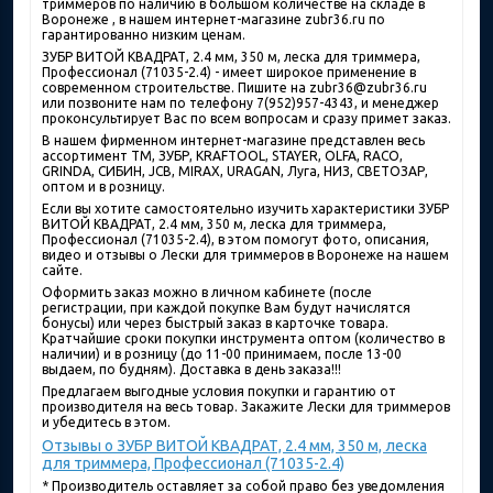
триммеров по наличию в большом количестве на складе в
Воронеже , в нашем интернет-магазине zubr36.ru по
гарантированно низким ценам.
ЗУБР ВИТОЙ КВАДРАТ, 2.4 мм, 350 м, леска для триммера,
Профессионал (71035-2.4) - имеет широкое применение в
современном строительстве. Пишите на zubr36@zubr36.ru
или позвоните нам по телефону 7(952)957-4343, и менеджер
проконсультирует Вас по всем вопросам и сразу примет заказ.
В нашем фирменном интернет-магазине представлен весь
ассортимент ТМ, ЗУБР, KRAFTOOL, STAYER, OLFA, RACO,
GRINDA, СИБИН, JCB, MIRAX, URAGAN, Луга, НИЗ, СВЕТОЗАР,
оптом и в розницу.
Если вы хотите самостоятельно изучить характеристики ЗУБР
ВИТОЙ КВАДРАТ, 2.4 мм, 350 м, леска для триммера,
Профессионал (71035-2.4), в этом помогут фото, описания,
видео и отзывы о Лески для триммеров в Воронеже на нашем
сайте.
Оформить заказ можно в личном кабинете (после
регистрации, при каждой покупке Вам будут начислятся
бонусы) или через быстрый заказ в карточке товара.
Кратчайшие сроки покупки инструмента оптом (количество в
наличии) и в розницу (до 11-00 принимаем, после 13-00
выдаем, по будням). Доставка в день заказа!!!
Предлагаем выгодные условия покупки и гарантию от
производителя на весь товар. Закажите Лески для триммеров
и убедитесь в этом.
Отзывы о ЗУБР ВИТОЙ КВАДРАТ, 2.4 мм, 350 м, леска
для триммера, Профессионал (71035-2.4)
* Производитель оставляет за собой право без уведомления