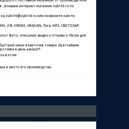
 недорого с поставкой напрямую от производителя.
, в нашем интернет-магазине zubr36.ru по
е на zubr36@zubr36.ru или позвоните нам по
Н, JCB, MIRAX, URAGAN, Луга, НИЗ, СВЕТОЗАР,
могут фото, описания, видео и отзывы о Лески для
быстрый заказ в карточке товара. Кратчайшие
ставка в день заказа!!!
сь в этом.
ра и место его производства.