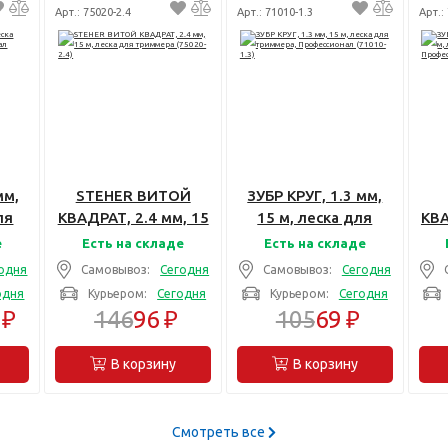
Арт.: 75020-2.4
Арт.: 71010-1.3
Арт.:
мм,
STEHER ВИТОЙ
ЗУБР КРУГ, 1.3 мм,
ля
КВАДРАТ, 2.4 мм, 15
15 м, леска для
КВА
м, леска для
триммера,
е
Есть на складе
Есть на складе
л
триммера (75020-
Профессионал
одня
Самовывоз:
Сегодня
Самовывоз:
Сегодня
2.4)
(71010-1.3)
одня
Курьером:
Сегодня
Курьером:
Сегодня
 ₽
146
96 ₽
105
69 ₽
В корзину
В корзину
Смотреть все