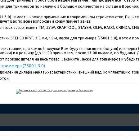
леска для триммера (75001-3.0) в нашем магазине? Мы продаем все товары
и для триммеров по наличию в большом количестве на складе в Воронеже 
5001-3.0) - имеет широкое применение в современном строительстве. Пишит
рует Вас по всем вопросам и сразу примет заказ.
 весь ассортимент ТМ, ЗУБР, KRAFTOOL, STAYER, OLFA, RACO, GRINDA, СИБИ
ики STEHER КРУГ, 3.0 мм, 15 м, леска для триммера (75001-3.0), в этом по
егистрации, при каждой покупке Вам будут начислятся бонусы) или через 
ичии) и в розницу (до 11-00 принимаем, после 13-00 выдаем, по будням). До
от производителя на весь товар. Закажите Лески для триммеров и убедите
я триммера (75001-3.0)
едомления дилера менять характеристики, внешний вид, комплектацию това
ртой.