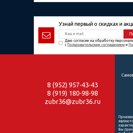
Узнай первый о скидках и акц
П
Даю согласие на обработку персонал
с
Пользовательским соглашением
и
По
Самов
8 (952) 957-43-43
8 (919) 180-98-98
zubr36@zubr36.ru
Произво
являютс
характе
Вы прин