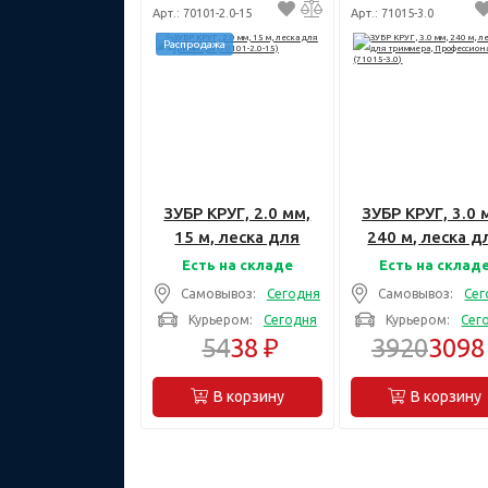
Арт.: 70101-2.0-15
Арт.: 71015-3.0
Распродажа
ЗУБР КРУГ, 2.0 мм,
ЗУБР КРУГ, 3.0 
15 м, леска для
240 м, леска д
триммера (70101-
триммера,
Есть на складе
Есть на склад
2.0-15)
Профессиона
Самовывоз:
Сегодня
Самовывоз:
Сег
(71015-3.0)
Курьером:
Сегодня
Курьером:
Сег
54
38 ₽
3920
3098
В корзину
В корзину