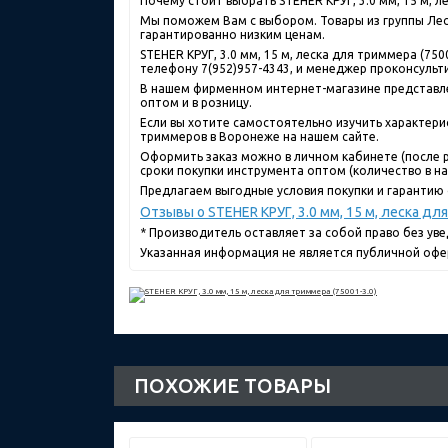
Почему стоит выбрать STEHER КРУГ, 3.0 мм, 15 м, 
Мы поможем Вам с выбором. Товары из группы Леск
гарантированно низким ценам.
STEHER КРУГ, 3.0 мм, 15 м, леска для триммера (7
телефону 7(952)957-4343, и менеджер проконсульти
В нашем фирменном интернет-магазине представлен
оптом и в розницу.
Если вы хотите самостоятельно изучить характерист
триммеров в Воронеже на нашем сайте.
Оформить заказ можно в личном кабинете (после р
сроки покупки инструмента оптом (количество в нал
Предлагаем выгодные условия покупки и гарантию 
Отзывы о STEHER КРУГ, 3.0 мм, 15 м, леска дл
* Производитель оставляет за собой право без ув
Указанная информация не является публичной офе
ПОХОЖИЕ ТОВАРЫ