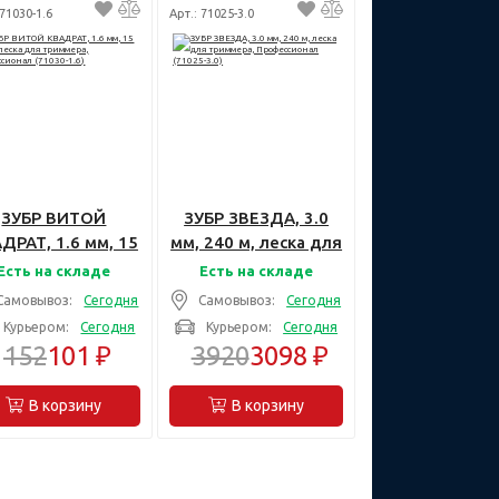
 71030-1.6
Арт.: 71025-3.0
ЗУБР ВИТОЙ
ЗУБР ЗВЕЗДА, 3.0
ДРАТ, 1.6 мм, 15
мм, 240 м, леска для
м, леска для
триммера,
Есть на складе
Есть на складе
триммера,
Профессионал
Самовывоз:
Сегодня
Самовывоз:
Сегодня
Профессионал
(71025-3.0)
Курьером:
Сегодня
Курьером:
Сегодня
(71030-1.6)
152
101 ₽
3920
3098 ₽
В корзину
В корзину