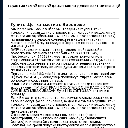
Гарантия самой низкой цены! Нашли дешевле? Снизим ещё
Купить Щетки-сметки в Воронеже
Мы поможем Вам с выбором. Товары из группы ЗУБР
телескопическая щётка с поворотной головой и водосгоном
от снега автомобильная, 940-1310 мм, Профессионал (61063)
по наличию в большом количествe в нашем интернет-
магазине zubr36.ru, на складе в Воронеж по гарантированно
низким ценам.
ЗУБР телескопическая щётка с поворотной головой и
водосгоном от снега автомобильная, 940-1310 мм,
Профессионал (61063) - имеет широкое применение в
современном строительстве. Для сохранения инструмента в
рабочем состоянии, а так же предусмотренной гарантиий
завода изготовителя, рекомендуем использовать его строго
по назначению.
Пишите на
zubr36@zubr36.ru
или позвоните нам по телефону
8 (952) 957-4343, и менеджер проконсультирует Вас по всем
вопросам и сразу примет заказ.
В нашем фирменном интернет-магазине представлен весь
ассортимент ТМ ЗУБР KRAFTOOL STAYER OLFA RACO GRINDA
СИБИН JCB MIRAX URAGAN Луга НИЗ СВЕТОЗАР, оптом и в
розницу.
Если Вы хотите самостоятельно изучить характеристики, в
этом помогут фото, описания, видео и отзывы о группе ЗУБР
телескопическая щётка с поворотной головой и водосгоном
от снега автомобильная, 940-1310 мм, Профессионал (61063)
на нашем сайте.
Оформить заказ можно в личном кабинете (после
регистрации, при каждой покупке Вам будут начислятся
бонусы) или через быстрый заказ в карточке товара.
Кратчайшие сроки покупки инструмента оптом (количество в