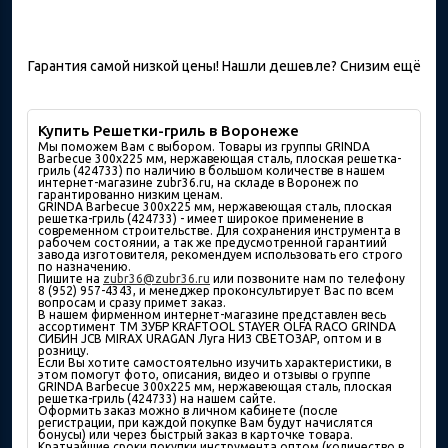
Гарантия самой низкой цены! Нашли дешевле? Снизим ещё
Купить Решетки-гриль в Воронеже
Мы поможем Вам с выбором. Товары из группы GRINDA
Barbecue 300х225 мм, нержавеющая сталь, плоская решетка-
гриль (424733) по наличию в большом количествe в нашем
интернет-магазине zubr36.ru, на складе в Воронеж по
гарантированно низким ценам.
GRINDA Barbecue 300х225 мм, нержавеющая сталь, плоская
решетка-гриль (424733) - имеет широкое применение в
современном строительстве. Для сохранения инструмента в
рабочем состоянии, а так же предусмотренной гарантиий
завода изготовителя, рекомендуем использовать его строго
по назначению.
Пишите на
zubr36@zubr36.ru
или позвоните нам по телефону
8 (952) 957-4343, и менеджер проконсультирует Вас по всем
вопросам и сразу примет заказ.
В нашем фирменном интернет-магазине представлен весь
ассортимент ТМ ЗУБР KRAFTOOL STAYER OLFA RACO GRINDA
СИБИН JCB MIRAX URAGAN Луга НИЗ СВЕТОЗАР, оптом и в
розницу.
Если Вы хотите самостоятельно изучить характеристики, в
этом помогут фото, описания, видео и отзывы о группе
GRINDA Barbecue 300х225 мм, нержавеющая сталь, плоская
решетка-гриль (424733) на нашем сайте.
Оформить заказ можно в личном кабинете (после
регистрации, при каждой покупке Вам будут начислятся
бонусы) или через быстрый заказ в карточке товара.
Кратчайшие сроки покупки инструмента оптом (количество в