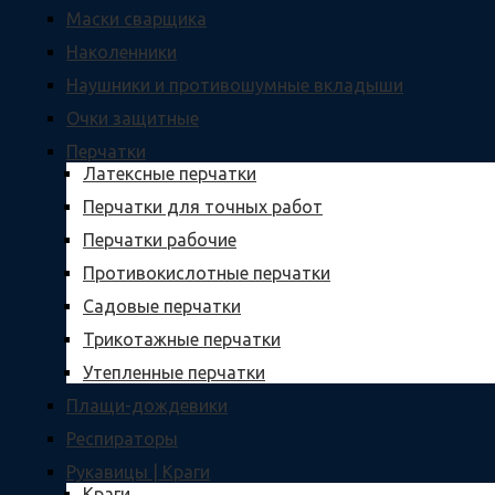
Маски сварщика
Наколенники
Наушники и противошумные вкладыши
Очки защитные
Перчатки
Латексные перчатки
Перчатки для точных работ
Перчатки рабочие
Противокислотные перчатки
Садовые перчатки
Трикотажные перчатки
Утепленные перчатки
Плащи-дождевики
Респираторы
Рукавицы | Краги
Краги