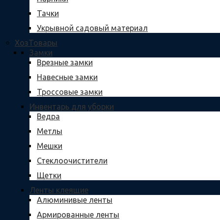
Тачки
Укрывной садовый материал
ХозТовары
Замки
Врезные замки
Навесные замки
Троссовые замки
Инвентарь для уборки
Ведра
Метлы
Мешки
Стеклоочистители
Щетки
Ленты клеящие
Алюминивые ленты
Армированные ленты