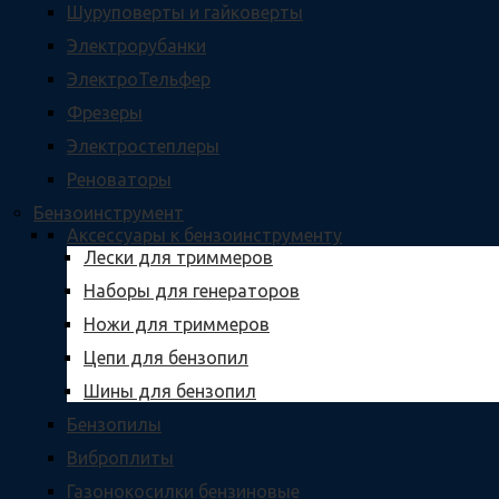
Шуруповерты и гайковерты
Электрорубанки
ЭлектроТельфер
Фрезеры
Электростеплеры
Реноваторы
Бензоинструмент
Аксессуары к бензоинструменту
Лески для триммеров
Наборы для генераторов
Ножи для триммеров
Цепи для бензопил
Шины для бензопил
Бензопилы
Виброплиты
Газонокосилки бензиновые