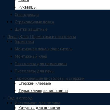
Рукавицы
Спецодежда
Страховочные пояса
Щитки защитные
Пена | Клей | Герметики и пистолеты
Герметики
Монтажная пена и очиститель
Монтажный клей
Пистолеты для герметиков
Пистолеты для пены
Термоклеящие пистолеты и стержни
Стержни клеевые
Термоклеящие пистолеты
Сад и огород
Инструмент для полива
Катушки для шлангов