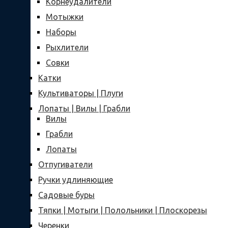
Корнеудалители
Мотыжки
Наборы
Рыхлители
Совки
Катки
Культиваторы | Плуги
Лопаты | Вилы | Грабли
Вилы
Грабли
Лопаты
Отпугиватели
Ручки удлиняющие
Садовые буры
Тяпки | Мотыги | Полольники | Плоскорезы
Черенки