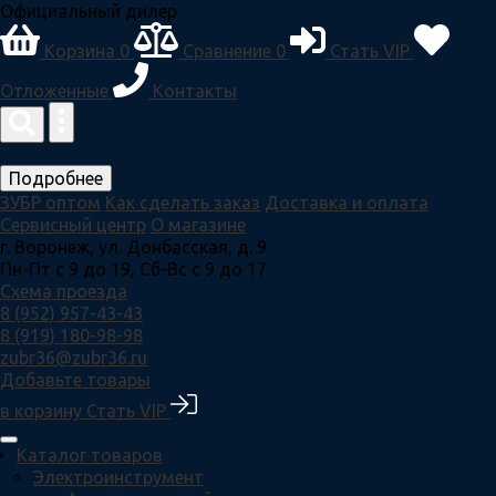
Официальный дилер
Корзина
0
Сравнение
0
Стать VIP
Отложенные
Контакты
Подробнее
ЗУБР оптом
Как сделать заказ
Доставка и оплата
Сервисный центр
О магазине
г. Воронеж, ул. Донбасская, д. 9
Пн-Пт с 9 до 19, Сб-Вс с 9 до 17
Схема проезда
8 (952) 957-43-43
8 (919) 180-98-98
zubr36@zubr36.ru
Добавьте товары
в корзину
Стать VIP
Каталог товаров
Электроинструмент