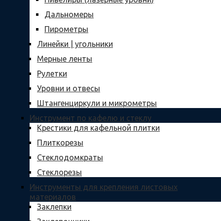
Дальномеры
Пирометры
Линейки | угольники
Мерные ленты
Рулетки
Уровни и отвесы
Штангенциркули и микрометры
Инструмент по кафелю и стеклу
Крестики для кафельной плитки
Плиткорезы
Стеклодомкраты
Стеклорезы
Инструменты для крепления листовых
материалов
Заклепки