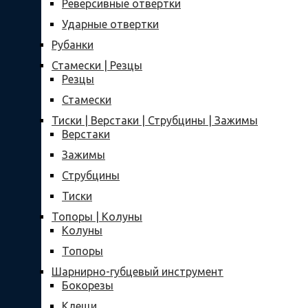
Реверсивные отвертки
Ударные отвертки
Рубанки
Стамески | Резцы
Резцы
Стамески
Тиски | Верстаки | Струбцины | Зажимы
Верстаки
Зажимы
Струбцины
Тиски
Топоры | Колуны
Колуны
Топоры
Шарнирно-губцевый инструмент
Бокорезы
Клещи