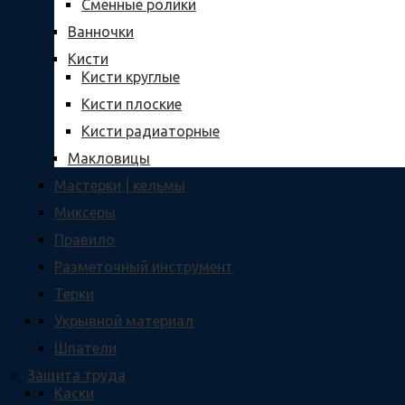
Сменные ролики
Ванночки
Кисти
Кисти круглые
Кисти плоские
Кисти радиаторные
Макловицы
Мастерки | кельмы
Миксеры
Правило
Разметочный инструмент
Терки
Укрывной материал
Шпатели
Защита труда
Каски