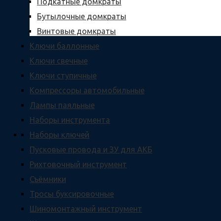
Подкатные домкраты
Бутылочные домкраты
Винтовые домкраты
Ключи баллонные
Ключи свечные
Ключи ступичные
Компрессоры автомобильные
Лампы паяльные
Наборы инструмента
Наборы ключей
Пусковые провода и ЗУ для АКБ
Рихтовочный инструмент
Съёмники
Тросы буксировочные
Шиномонтажный инструмент