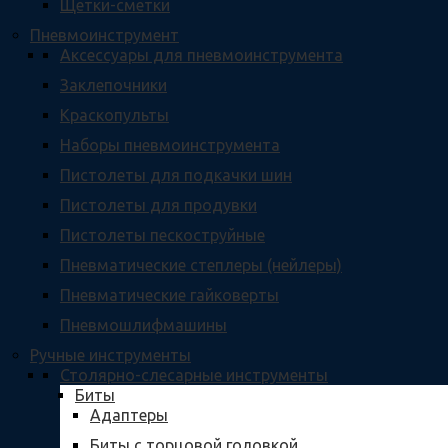
Щетки-сметки
Пневмоинструмент
Аксессуары для пневмоинструмента
Заклепочники
Краскопульты
Наборы пневмоинструмента
Пистолеты для подкачки шин
Пистолеты для продувки
Пистолеты пескоструйные
Пневматические степлеры (нейлеры)
Пневматические гайковерты
Пневмошлифмашины
Ручные инструменты
Столярно-слесарные инструменты
Биты
Адаптеры
Биты с торцовой головкой