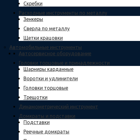
Скребки
Расходные инструменты по металлу
Зенкеры
Сверла по металлу
Щетки крацовки
Автомобильные инструменты
Автосервисное оборудование
Головки торцовые и принадлежности
Шарниры карданные
Воротки и удлинители
Головки торцовые
Трещотки
Динамометрический инструмент
Домкраты и подставки
Подставки
Реечные домкраты