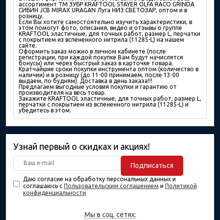
ассортимент ТМ ЗУБР KRAFTOOL STAYER OLFA RACO GRINDA
СИБИН JCB MIRAX URAGAN Луга НИЗ СВЕТОЗАР, оптом и в
розницу.
Если Вы хотите самостоятельно изучить характеристики, в
этом помогут фото, описания, видео и отзывы о группе
KRAFTOOL эластичные, для точных работ, размер L, перчатки
с покрытием из вспененного нитрила (11285-L) на нашем
сайте.
Оформить заказ можно в личном кабинете (после
регистрации, при каждой покупке Вам будут начислятся
бонусы) или через быстрый заказ в карточке товара.
Кратчайшие сроки покупки инструмента оптом (количество в
наличии) и в розницу (до 11-00 принимаем, после 13-00
выдаем, по будням). Доставка в день заказа!!!
Предлагаем выгодные условия покупки и гарантию от
производителя на весь товар.
Закажите KRAFTOOL эластичные, для точных работ, размер L,
перчатки с покрытием из вспененного нитрила (11285-L) и
убедитесь в этом.
Узнай первый о скидках и акциях!
Подписаться
Даю согласие на обработку персональных данных и
соглашаюсь с
Пользовательским соглашением
и
Политикой
конфиденциальности
Мы в соц. сетях: