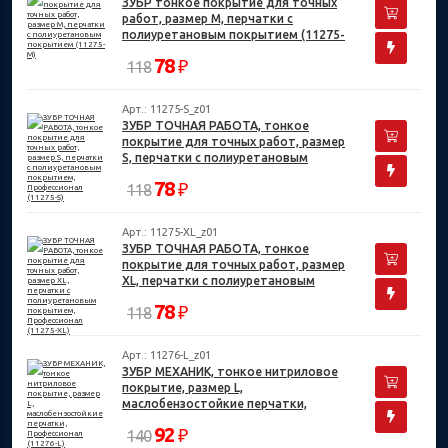
ЗУБР тонкое покрытие для точных
работ, размер M, перчатки с
полиуретановым покрытием (11275-
M)
78
₽
118
Арт.: 11275-S_z01
ЗУБР ТОЧНАЯ РАБОТА, тонкое
покрытие для точных работ, размер
S, перчатки с полиуретановым
покрытием, Профессионал (11275-S)
78
₽
118
Арт.: 11275-XL_z01
ЗУБР ТОЧНАЯ РАБОТА, тонкое
покрытие для точных работ, размер
XL, перчатки с полиуретановым
покрытием, Профессионал (11275-
78
₽
118
XL)
Арт.: 11276-L_z01
ЗУБР МЕХАНИК, тонкое нитриловое
покрытие, размер L,
маслобензостойкие перчатки,
Профессионал (11276-L)
92
₽
140