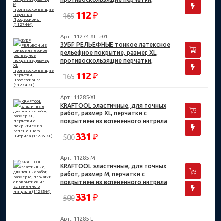
Профессионал (11274-M)
112
₽
169
Арт.: 11274-XL_z01
ЗУБР РЕЛЬЕФНЫЕ тонкое латексное
рельефное покрытие, размер XL,
противоскользящие перчатки,
Профессионал (11274-XL)
112
₽
169
Арт.: 11285-XL
KRAFTOOL эластичные, для точных
работ, размер XL, перчатки с
покрытием из вспененного нитрила
(11285-XL)
331
₽
500
Арт.: 11285-M
KRAFTOOL эластичные, для точных
работ, размер M, перчатки с
покрытием из вспененного нитрила
(11285-M)
331
₽
500
Арт.: 11285-L