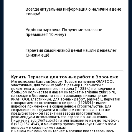
Всегда актуальная информация о наличии и цене
товара!
Удобная парковка. Получение заказа не
превышает 10 минут
Гарантия самой низкой цены! Нашли дешевле?
Снизим ещё
Купить Перчатки для точных работ в Воронеже
Мы поможем Вам с выбором. Товары из группы KRAFTOOL
эластичные, для точных работ, размер L, перчатки с
покрытием из вспененного нитрила (11285-L) по наличию в
большом количествe в нашем интернет-магазине zubr36.ru,
на складе в Воронеж по гарантированно низким ценам.
KRAFTOOL эластичные, для точных работ, размер L, перчатки
с покрытием из вспененного нитрила (11285-L) - имеет
широкое применение в современном строительстве. Для
сохранения инструмента в рабочем состоянии, а так же
предусмотренной гарантиий завода изготовителя,
рекомендуем использовать его строго по назначению.
Пишите на
zubr36@zubr36.ru
или позвоните нам по телефону
8 (952) 957-4343, и менеджер проконсультирует Вас по всем
вопросам и сразу примет заказ.
В нашем фирменном интернет-магазине представлен весь