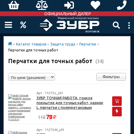
ОФИЦИАЛЬНЫЙ ДИЛЕР
»
Каталог товаров
»
Защита труда
»
Перчатки
»
Перчатки для точных работ
Перчатки для точных работ
(34)
Фильтры
Арт.: 11275-L_z01
ЗУБР ТОЧНАЯ РАБОТА, тонкое
покрытие для точных работ, размер
L, перчатки с полиуретановым
покрытием, Профессионал (11275-L)
78
₽
118
Арт.: 11275-M_z01