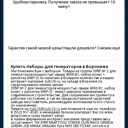
Удобная парковка. Получение заказа не превышает 10
минут
Гарантия самой низкой цены! Нашли дешевле? Снизим ещё
Купить Наборы для генераторов в Воронеже
Мы поможем Вам с выбором. Товары из группы ЗУБР № 2 для
генераторов мощностью свыше 4000 Вт, набор колес +
рукоятка (НКР-2) по наличию в большом количествe в нашем
интернет-магазине zubr36.ru, на складе в Воронеж по
гарантированно низким ценам.
ЗУБР № 2 для генераторов мощностью свыше 4000 Вт, набор
колес + рукоятка (НКР-2) - имеет широкое применение в
современном строительстве. Для сохранения инструмента в
рабочем состоянии, а так же предусмотренной гарантиий
завода изготовителя, рекомендуем использовать его строго
по назначению.
Пишите на
zubr36@zubr36.ru
или позвоните нам по телефону
8 (952) 957-4343, и менеджер проконсультирует Вас по всем
вопросам и сразу примет заказ.
В нашем фирменном интернет-магазине представлен весь
ассортимент ТМ ЗУБР KRAFTOOL STAYER OLFA RACO GRINDA
СИБИН JCB MIRAX URAGAN Луга НИЗ СВЕТОЗАР, оптом и в