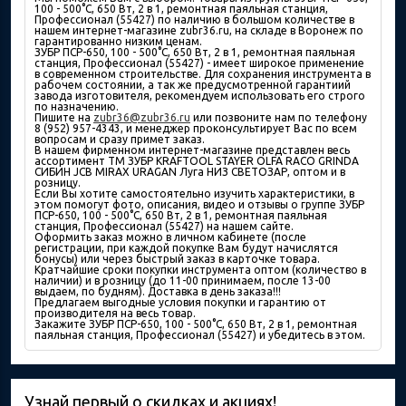
100 - 500°С, 650 Вт, 2 в 1, ремонтная паяльная станция,
Профессионал (55427) по наличию в большом количествe в
нашем интернет-магазине zubr36.ru, на складе в Воронеж по
гарантированно низким ценам.
ЗУБР ПСР-650, 100 - 500°С, 650 Вт, 2 в 1, ремонтная паяльная
станция, Профессионал (55427) - имеет широкое применение
в современном строительстве. Для сохранения инструмента в
рабочем состоянии, а так же предусмотренной гарантиий
завода изготовителя, рекомендуем использовать его строго
по назначению.
Пишите на
zubr36@zubr36.ru
или позвоните нам по телефону
8 (952) 957-4343, и менеджер проконсультирует Вас по всем
вопросам и сразу примет заказ.
В нашем фирменном интернет-магазине представлен весь
ассортимент ТМ ЗУБР KRAFTOOL STAYER OLFA RACO GRINDA
СИБИН JCB MIRAX URAGAN Луга НИЗ СВЕТОЗАР, оптом и в
розницу.
Если Вы хотите самостоятельно изучить характеристики, в
этом помогут фото, описания, видео и отзывы о группе ЗУБР
ПСР-650, 100 - 500°С, 650 Вт, 2 в 1, ремонтная паяльная
станция, Профессионал (55427) на нашем сайте.
Оформить заказ можно в личном кабинете (после
регистрации, при каждой покупке Вам будут начислятся
бонусы) или через быстрый заказ в карточке товара.
Кратчайшие сроки покупки инструмента оптом (количество в
наличии) и в розницу (до 11-00 принимаем, после 13-00
выдаем, по будням). Доставка в день заказа!!!
Предлагаем выгодные условия покупки и гарантию от
производителя на весь товар.
Закажите ЗУБР ПСР-650, 100 - 500°С, 650 Вт, 2 в 1, ремонтная
паяльная станция, Профессионал (55427) и убедитесь в этом.
Узнай первый о скидках и акциях!