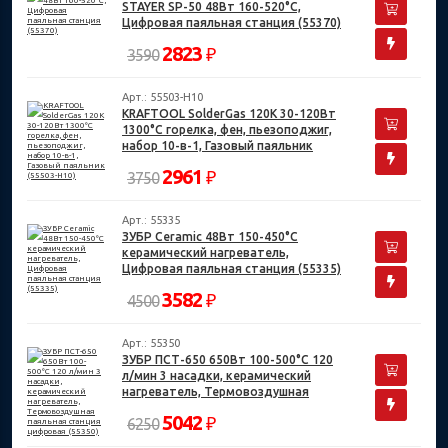
STAYER SP-50 48Вт 160-520°C,
Цифровая паяльная станция (55370)
2823
₽
3590
Арт.: 55503-H10
KRAFTOOL SolderGas 120K 30-120Вт
1300°С горелка, фен, пьезоподжиг,
набор 10-в-1, Газовый паяльник
(55503-H10)
2961
₽
3750
Арт.: 55335
ЗУБР Ceramic 48Вт 150-450°C
керамический нагреватель,
Цифровая паяльная станция (55335)
3582
₽
4500
Арт.: 55350
ЗУБР ПСТ-650 650Вт 100-500°C 120
л/мин 3 насадки, керамический
нагреватель, Термовоздушная
паяльная станция цифровая (55350)
5042
₽
6250