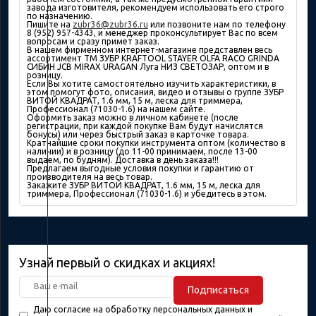
завода изготовителя, рекомендуем использовать его строго
по назначению.
Пишите на
zubr36@zubr36.ru
или позвоните нам по телефону
8 (952) 957-4343, и менеджер проконсультирует Вас по всем
вопросам и сразу примет заказ.
В нашем фирменном интернет-магазине представлен весь
ассортимент ТМ ЗУБР KRAFTOOL STAYER OLFA RACO GRINDA
СИБИН JCB MIRAX URAGAN Луга НИЗ СВЕТОЗАР, оптом и в
розницу.
Если Вы хотите самостоятельно изучить характеристики, в
этом помогут фото, описания, видео и отзывы о группе ЗУБР
ВИТОЙ КВАДРАТ, 1.6 мм, 15 м, леска для триммера,
Профессионал (71030-1.6) на нашем сайте.
Оформить заказ можно в личном кабинете (после
регистрации, при каждой покупке Вам будут начислятся
бонусы) или через быстрый заказ в карточке товара.
Кратчайшие сроки покупки инструмента оптом (количество в
наличии) и в розницу (до 11-00 принимаем, после 13-00
выдаем, по будням). Доставка в день заказа!!!
Предлагаем выгодные условия покупки и гарантию от
производителя на весь товар.
Закажите ЗУБР ВИТОЙ КВАДРАТ, 1.6 мм, 15 м, леска для
триммера, Профессионал (71030-1.6) и убедитесь в этом.
Узнай первый о скидках и акциях!
Подписаться
Даю согласие на обработку персональных данных и