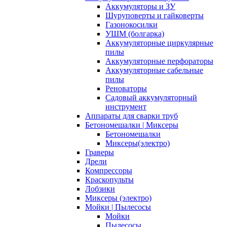
Аккумуляторы и ЗУ
Шуруповерты и гайковерты
Газонокосилки
УШМ (болгарка)
Аккумуляторные циркулярные
пилы
Аккумуляторные перфораторы
Аккумуляторные сабельные
пилы
Реноваторы
Садовый аккумуляторный
инструмент
Аппараты для сварки труб
Бетономешалки | Миксеры
Бетономешалки
Миксеры(электро)
Граверы
Дрели
Компрессоры
Краскопульты
Лобзики
Миксеры (электро)
Мойки | Пылесосы
Мойки
Пылесосы