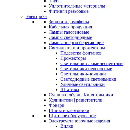
Трубы
Уплотнительные материалы
Фитинги резьбовые
Электрика
Звонки и домофоны
Кабельная продукция
Лампы галогеновые
Лампы светодиодные
Лампы энергосберегающие
Светильники и прожекторы
Подсветка фонтанов
Прожекторы
Светильники люминесцентные
Светильники переносные
Светильники-ночники
Светодиодные светильники
Уличные светильники
Штативы
Сушилки обуви | Кипятильники
Удлинители | разветвители
Фонари
Шины и клеммники
Щитовое оборудование
Электроустановочные изделия
Вилки