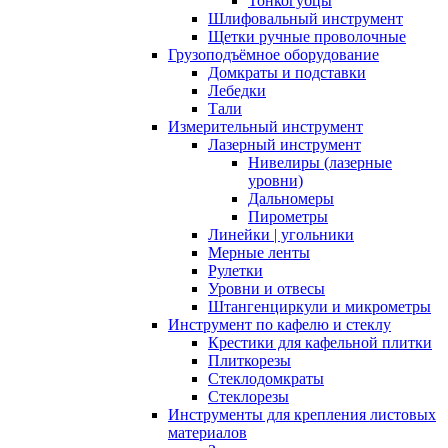
Тонкогубцы
Шлифовальный инструмент
Щетки ручные проволочные
Грузоподъёмное оборудование
Домкраты и подставки
Лебедки
Тали
Измерительный инструмент
Лазерный инструмент
Нивелиры (лазерные
уровни)
Дальномеры
Пирометры
Линейки | угольники
Мерные ленты
Рулетки
Уровни и отвесы
Штангенциркули и микрометры
Инструмент по кафелю и стеклу
Крестики для кафельной плитки
Плиткорезы
Стеклодомкраты
Стеклорезы
Инструменты для крепления листовых
материалов