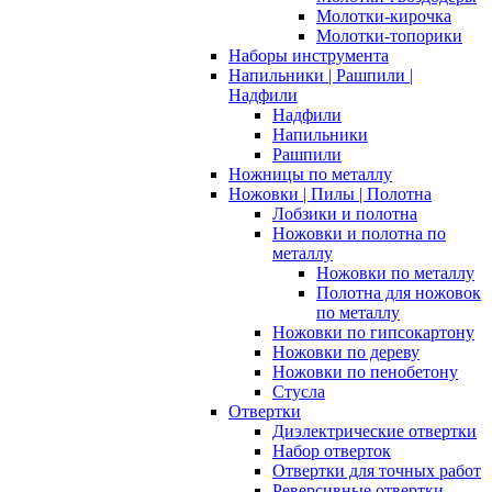
Молотки-кирочка
Молотки-топорики
Наборы инструмента
Напильники | Рашпили |
Надфили
Надфили
Напильники
Рашпили
Ножницы по металлу
Ножовки | Пилы | Полотна
Лобзики и полотна
Ножовки и полотна по
металлу
Ножовки по металлу
Полотна для ножовок
по металлу
Ножовки по гипсокартону
Ножовки по дереву
Ножовки по пенобетону
Стусла
Отвертки
Диэлектрические отвертки
Набор отверток
Отвертки для точных работ
Реверсивные отвертки