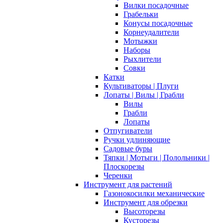
Вилки посадочные
Грабельки
Конусы посадочные
Корнеудалители
Мотыжки
Наборы
Рыхлители
Совки
Катки
Культиваторы | Плуги
Лопаты | Вилы | Грабли
Вилы
Грабли
Лопаты
Отпугиватели
Ручки удлиняющие
Садовые буры
Тяпки | Мотыги | Полольники |
Плоскорезы
Черенки
Инструмент для растений
Газонокосилки механические
Инструмент для обрезки
Высоторезы
Кусторезы