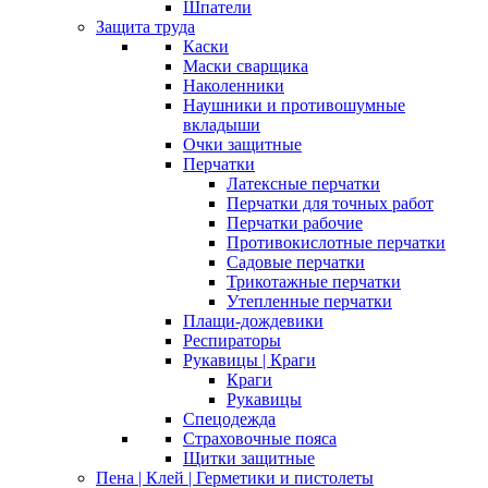
Шпатели
Защита труда
Каски
Маски сварщика
Наколенники
Наушники и противошумные
вкладыши
Очки защитные
Перчатки
Латексные перчатки
Перчатки для точных работ
Перчатки рабочие
Противокислотные перчатки
Садовые перчатки
Трикотажные перчатки
Утепленные перчатки
Плащи-дождевики
Респираторы
Рукавицы | Краги
Краги
Рукавицы
Спецодежда
Страховочные пояса
Щитки защитные
Пена | Клей | Герметики и пистолеты