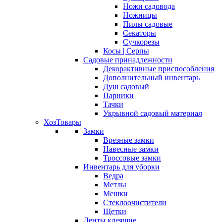
Ножи садовода
Ножницы
Пилы садовые
Секаторы
Сучкорезы
Косы | Серпы
Садовые принадлежности
Декорактивные приспособления
Дополнительный инвентарь
Душ садовый
Парники
Тачки
Укрывной садовый материал
ХозТовары
Замки
Врезные замки
Навесные замки
Троссовые замки
Инвентарь для уборки
Ведра
Метлы
Мешки
Стеклоочистители
Щетки
Ленты клеящие