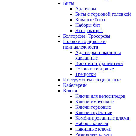
Биты
Адаптеры
Биты с торцовой головкой
Кованые биты
Наборы бит
Экстракторы
Болторезы | Тросорезы
Головки торцовые и
принадлежности
Адаптеры и шарниры
карданные
Воротки и удлинители
Головки торцовые
Трещотки
Инструменты специальные
Кабелерезы
Ключи
Ключи для велосипедов
Ключи имбусовые
Ключи торцовые
Ключи трубчатые
Комбинированные ключи
Наборы ключей
Накидные ключи
Разводные ключи