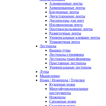
Алюминивые ленты
Армированные ленты
Бордюрные ленты
Двухсторонние ленты
Диспенсеры для лент
Изоляционная лента
Противоскользящие ленты
Разметочные ленты
Универсальные клеящие ленты
Упаковочная лента
Лестницы
Вышки-туры
Лестницы-стремянки
Лестницы-трансформеры
Приставные лестницы
Универсальные лестницы
Лупы
Мышеловки
Ножи | Ножницы | Точилки
Кухонные ножи
Многофункциональные
инструменты
Ножницы
Сапожные ножи
Складные ножи