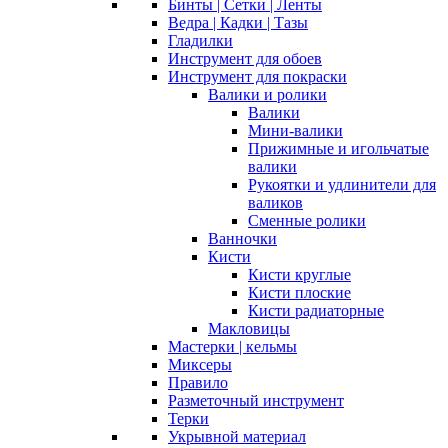
Бинты | Сетки | Ленты
Ведра | Кадки | Тазы
Гладилки
Инструмент для обоев
Инструмент для покраски
Валики и ролики
Валики
Мини-валики
Прижимные и игольчатые
валики
Рукоятки и удлинители для
валиков
Сменные ролики
Ванночки
Кисти
Кисти круглые
Кисти плоские
Кисти радиаторные
Макловицы
Мастерки | кельмы
Миксеры
Правило
Разметочный инструмент
Терки
Укрывной материал