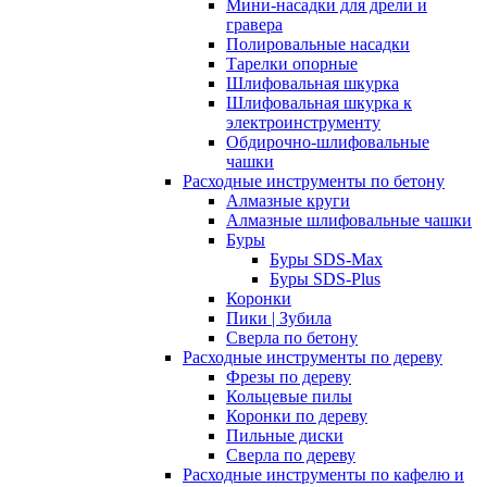
Мини-насадки для дрели и
гравера
Полировальные насадки
Тарелки опорные
Шлифовальная шкурка
Шлифовальная шкурка к
электроинструменту
Обдирочно-шлифовальные
чашки
Расходные инструменты по бетону
Алмазные круги
Алмазные шлифовальные чашки
Буры
Буры SDS-Max
Буры SDS-Plus
Коронки
Пики | Зубила
Сверла по бетону
Расходные инструменты по дереву
Фрезы по дереву
Кольцевые пилы
Коронки по дереву
Пильные диски
Сверла по дереву
Расходные инструменты по кафелю и