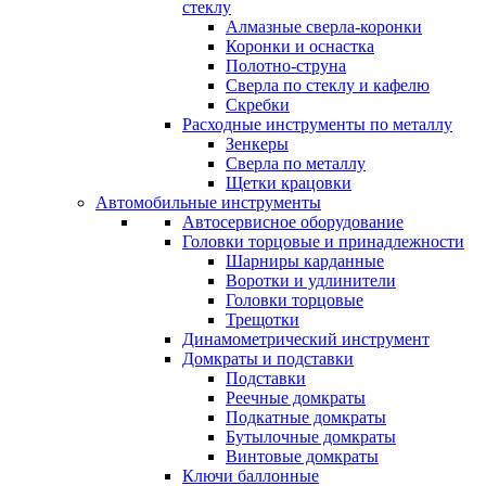
стеклу
Алмазные сверла-коронки
Коронки и оснастка
Полотно-струна
Сверла по стеклу и кафелю
Скребки
Расходные инструменты по металлу
Зенкеры
Сверла по металлу
Щетки крацовки
Автомобильные инструменты
Автосервисное оборудование
Головки торцовые и принадлежности
Шарниры карданные
Воротки и удлинители
Головки торцовые
Трещотки
Динамометрический инструмент
Домкраты и подставки
Подставки
Реечные домкраты
Подкатные домкраты
Бутылочные домкраты
Винтовые домкраты
Ключи баллонные