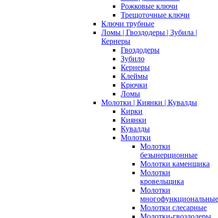
Рожковые ключи
Трещоточные ключи
Ключи трубные
Ломы | Гвоздодеры | Зубила |
Кернеры
Гвоздодеры
Зубило
Кернеры
Клеймы
Крючки
Ломы
Молотки | Киянки | Кувалды
Кирки
Киянки
Кувалды
Молотки
Молотки
безынерционные
Молотки каменщика
Молотки
кровельщика
Молотки
многофункциональны
Молотки слесарные
Молотки-гвоздодеры