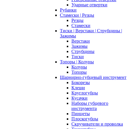
Ударные отвертки
Рубанки
Стамески | Резцы
Резцы
Стамески
Тиски | Верстаки | Струбцины |
Зажимы
Верстаки
Зажимы
Струбцины
Тиски
Топоры | Колуны
Колуны
Топоры
Шарнирно-губцевый инструмент
Бокорезы
Клещи
Круглогубцы
Кусачки
Наборы губцевого
инструмента
Пинцеты
Плоскогубцы
Скручиватели и проволка