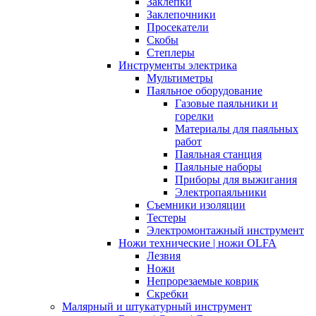
Заклепки
Заклепочники
Просекатели
Скобы
Степлеры
Инструменты электрика
Мультиметры
Паяльное оборудование
Газовые паяльники и
горелки
Материалы для паяльных
работ
Паяльная станция
Паяльные наборы
Приборы для выжигания
Электропаяльники
Съемники изоляции
Тестеры
Электромонтажный инструмент
Ножи технические | ножи OLFA
Лезвия
Ножи
Непрорезаемые коврик
Скребки
Малярный и штукатурный инструмент