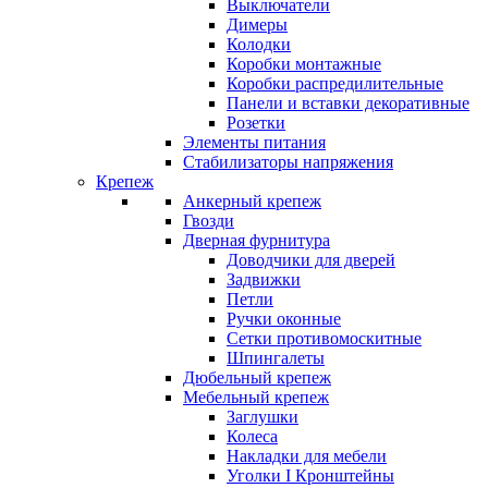
Выключатели
Димеры
Колодки
Коробки монтажные
Коробки распредилительные
Панели и вставки декоративные
Розетки
Элементы питания
Стабилизаторы напряжения
Крепеж
Анкерный крепеж
Гвозди
Дверная фурнитура
Доводчики для дверей
Задвижки
Петли
Ручки оконные
Сетки противомоскитные
Шпингалеты
Дюбельный крепеж
Мебельный крепеж
Заглушки
Колеса
Накладки для мебели
Уголки I Кронштейны