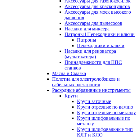
Аксессуары для газонокосилок
Аксессуары для краскопультов
Аксессуары для моек высокого
давления
Аксессуары для пылесосов
Насадки для миксера
Патроны | Переходники и ключи
Патроны
Переходники и ключи
Насадки для реноватора
(мультикатера)
Принадлежности для ППС
станков
Масла и Смазка
Полотна для электролобзиков и
сабельных электропил
Расходные абразивные инcтрументы
Круги
Круги заточные
Круги отрезные по камню
Круги отрезные по металлу
Круги шлифовальные по
металлу
Круги шлифовальные тип
КЛТ и КЛО