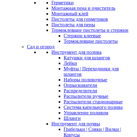
Герметики
Монтажная пена и очиститель
Монтажный клей
Пистолеты для герметиков
Пистолеты для пены
Термоклеящие пистолеты и стержни
Стержни клеевые
Термоклеящие пистолеты
Сад и огород
Инструмент для полива
Катушки для шлангов
Лейки
Муфты | Переходники для
шлангов
Наборы поливочные
Опрыскиватели
Распределители
Распылители ручные
Распылители стационарные
Система капельного полива
Управление поливом
Шланги
Инструмент для почвы
Грабельки | Совки | Вилки |
Конусы