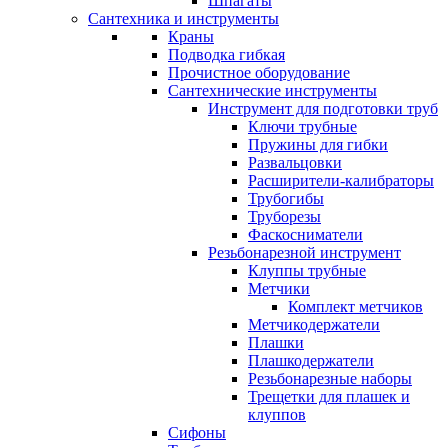
Шпагаты
Сантехника и инструменты
Краны
Подводка гибкая
Прочистное оборудование
Сантехнические инструменты
Инструмент для подготовки труб
Ключи трубные
Пружины для гибки
Развальцовки
Расширители-калибраторы
Трубогибы
Труборезы
Фаскосниматели
Резьбонарезной инструмент
Клуппы трубные
Метчики
Комплект метчиков
Метчикодержатели
Плашки
Плашкодержатели
Резьбонарезные наборы
Трещетки для плашек и
клуппов
Сифоны