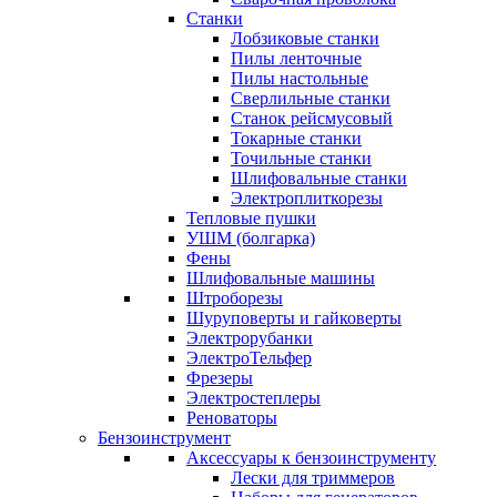
Станки
Лобзиковые станки
Пилы ленточные
Пилы настольные
Сверлильные станки
Станок рейсмусовый
Токарные станки
Точильные станки
Шлифовальные станки
Электроплиткорезы
Тепловые пушки
УШМ (болгарка)
Фены
Шлифовальные машины
Штроборезы
Шуруповерты и гайковерты
Электрорубанки
ЭлектроТельфер
Фрезеры
Электростеплеры
Реноваторы
Бензоинструмент
Аксессуары к бензоинструменту
Лески для триммеров