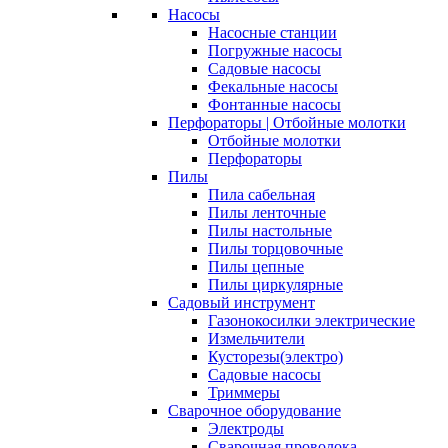
Насосы
Насосные станции
Погружные насосы
Садовые насосы
Фекальные насосы
Фонтанные насосы
Перфораторы | Отбойные молотки
Отбойные молотки
Перфораторы
Пилы
Пила сабельная
Пилы ленточные
Пилы настольные
Пилы торцовочные
Пилы цепные
Пилы циркулярные
Садовый инструмент
Газонокосилки электрические
Измельчители
Кусторезы(электро)
Садовые насосы
Триммеры
Сварочное оборудование
Электроды
Сварочная проволока