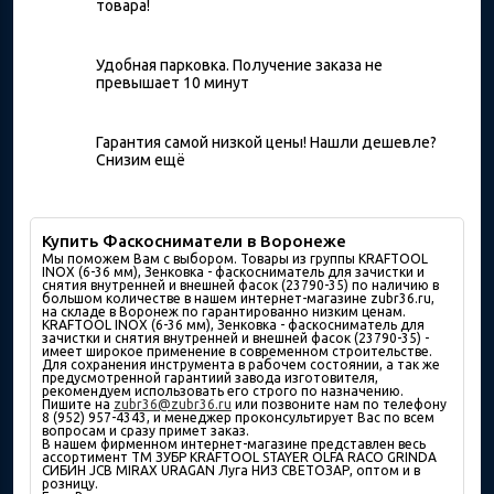
товара!
Удобная парковка. Получение заказа не
превышает 10 минут
Гарантия самой низкой цены! Нашли дешевле?
Снизим ещё
Купить Фаскосниматели в Воронеже
Мы поможем Вам с выбором. Товары из группы KRAFTOOL
INOX (6-36 мм), Зенковка - фаскосниматель для зачистки и
снятия внутренней и внешней фасок (23790-35) по наличию в
большом количествe в нашем интернет-магазине zubr36.ru,
на складе в Воронеж по гарантированно низким ценам.
KRAFTOOL INOX (6-36 мм), Зенковка - фаскосниматель для
зачистки и снятия внутренней и внешней фасок (23790-35) -
имеет широкое применение в современном строительстве.
Для сохранения инструмента в рабочем состоянии, а так же
предусмотренной гарантиий завода изготовителя,
рекомендуем использовать его строго по назначению.
Пишите на
zubr36@zubr36.ru
или позвоните нам по телефону
8 (952) 957-4343, и менеджер проконсультирует Вас по всем
вопросам и сразу примет заказ.
В нашем фирменном интернет-магазине представлен весь
ассортимент ТМ ЗУБР KRAFTOOL STAYER OLFA RACO GRINDA
СИБИН JCB MIRAX URAGAN Луга НИЗ СВЕТОЗАР, оптом и в
розницу.