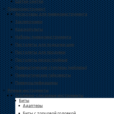
Щетки-сметки
Пневмоинструмент
Аксессуары для пневмоинструмента
Заклепочники
Краскопульты
Наборы пневмоинструмента
Пистолеты для подкачки шин
Пистолеты для продувки
Пистолеты пескоструйные
Пневматические степлеры (нейлеры)
Пневматические гайковерты
Пневмошлифмашины
Ручные инструменты
Столярно-слесарные инструменты
Биты
Адаптеры
Биты с торцовой головкой