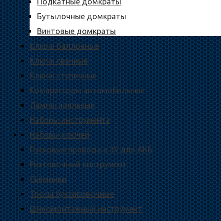
Подкатные домкраты
Бутылочные домкраты
Винтовые домкраты
Ключи баллонные
Ключи свечные
Ключи ступичные
Компрессоры автомобильные
Лампы паяльные
Наборы инструмента
Наборы ключей
Пусковые провода и ЗУ для АКБ
Рихтовочный инструмент
Съёмники
Тросы буксировочные
Шиномонтажный инструмент