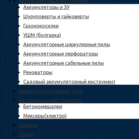
Аккумуляторный инструмент
Аккумуляторы и ЗУ
Шуруповерты и гайковерты
Газонокосилки
УШМ (болгарка)
Аккумуляторные циркулярные пилы
Аккумуляторные перфораторы
Аккумуляторные сабельные пилы
Реноваторы
Садовый аккумуляторный инструмент
Аппараты для сварки труб
Бетономешалки | Миксеры
Бетономешалки
Миксеры(электро)
Граверы
Дрели