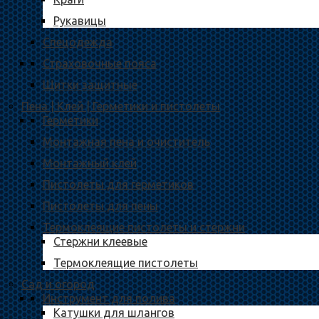
Рукавицы
Спецодежда
Страховочные пояса
Щитки защитные
Пена | Клей | Герметики и пистолеты
Герметики
Монтажная пена и очиститель
Монтажный клей
Пистолеты для герметиков
Пистолеты для пены
Термоклеящие пистолеты и стержни
Стержни клеевые
Термоклеящие пистолеты
Сад и огород
Инструмент для полива
Катушки для шлангов