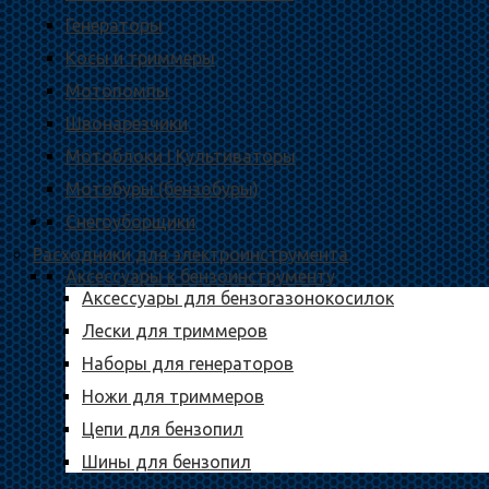
Генераторы
Косы и триммеры
Мотопомпы
Швонарезчики
Мотоблоки I Культиваторы
Мотобуры (бензобуры)
Снегоуборщики
Расходники для электроинструмента
Аксессуары к бензоинструменту
Аксессуары для бензогазонокосилок
Лески для триммеров
Наборы для генераторов
Ножи для триммеров
Цепи для бензопил
Шины для бензопил