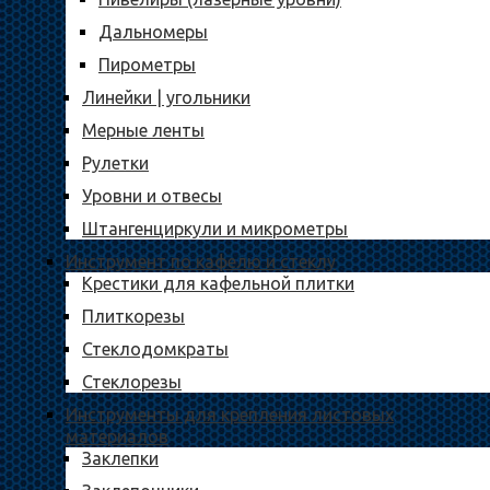
Дальномеры
Пирометры
Линейки | угольники
Мерные ленты
Рулетки
Уровни и отвесы
Штангенциркули и микрометры
Инструмент по кафелю и стеклу
Крестики для кафельной плитки
Плиткорезы
Стеклодомкраты
Стеклорезы
Инструменты для крепления листовых
материалов
Заклепки