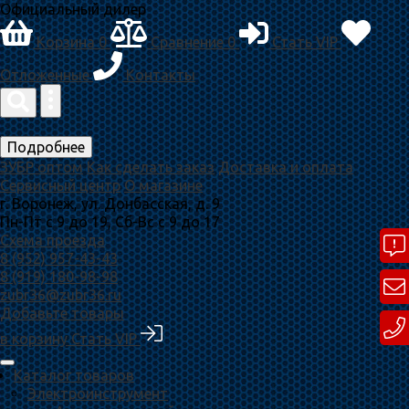
Официальный дилер
Корзина
0
Сравнение
0
Стать VIP
Отложенные
Контакты
Подробнее
ЗУБР оптом
Как сделать заказ
Доставка и оплата
Сервисный центр
О магазине
г. Воронеж, ул. Донбасская, д. 9
Пн-Пт с 9 до 19, Сб-Вс с 9 до 17
Схема проезда
8 (952) 957-43-43
8 (919) 180-98-98
zubr36@zubr36.ru
Добавьте товары
в корзину
Стать VIP
Каталог товаров
Электроинструмент