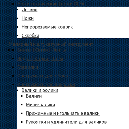
Ножи технические | ножи OLFA
Лезвия
Ножи
Непрорезаемые коврик
Скребки
Малярный и штукатурный инструмент
Бинты | Сетки | Ленты
Ведра | Кадки | Тазы
Гладилки
Инструмент для обоев
Инструмент для покраски
Валики и ролики
Валики
Мини-валики
Прижимные и игольчатые валики
Рукоятки и удлинители для валиков