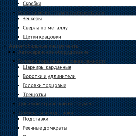
Скребки
Расходные инструменты по металлу
Зенкеры
Сверла по металлу
Щетки крацовки
Автомобильные инструменты
Автосервисное оборудование
Головки торцовые и принадлежности
Шарниры карданные
Воротки и удлинители
Головки торцовые
Трещотки
Динамометрический инструмент
Домкраты и подставки
Подставки
Реечные домкраты