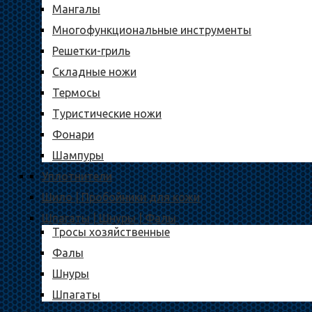
Мангалы
Многофункциональные инструменты
Решетки-гриль
Складные ножи
Термосы
Туристические ножи
Фонари
Шампуры
Уплотнители
Шило | Пробойники для кожи
Шпагаты | Шнуры | Фалы
Тросы хозяйственные
Фалы
Шнуры
Шпагаты