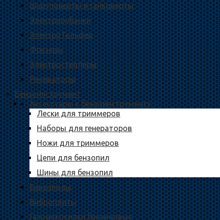
Шуруповерты и гайковерты
Электрорубанки
ЭлектроТельфер
Фрезеры
Электростеплеры
Реноваторы
Бензоинструмент
Аксессуары к бензоинструменту
Лески для триммеров
Наборы для генераторов
Ножи для триммеров
Цепи для бензопил
Шины для бензопил
Бензопилы
Виброплиты
Газонокосилки бензиновые