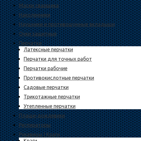
Маски сварщика
Наколенники
Наушники и противошумные вкладыши
Очки защитные
Перчатки
Латексные перчатки
Перчатки для точных работ
Перчатки рабочие
Противокислотные перчатки
Садовые перчатки
Трикотажные перчатки
Утепленные перчатки
Плащи-дождевики
Респираторы
Рукавицы | Краги
Краги