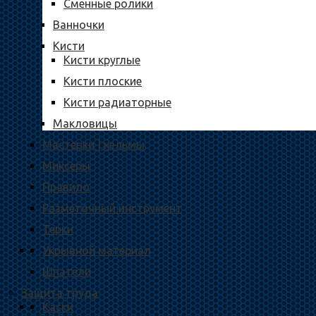
Сменные ролики
Ванночки
Кисти
Кисти круглые
Кисти плоские
Кисти радиаторные
Макловицы
Мастерки | кельмы
Миксеры
Правило
Разметочный инструмент
Терки
Укрывной материал
Шпатели
Защита труда
Каски