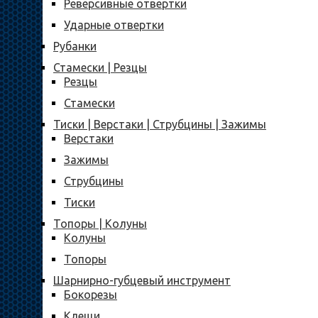
Реверсивные отвертки
Ударные отвертки
Рубанки
Стамески | Резцы
Резцы
Стамески
Тиски | Верстаки | Струбцины | Зажимы
Верстаки
Зажимы
Струбцины
Тиски
Топоры | Колуны
Колуны
Топоры
Шарнирно-губцевый инструмент
Бокорезы
Клещи