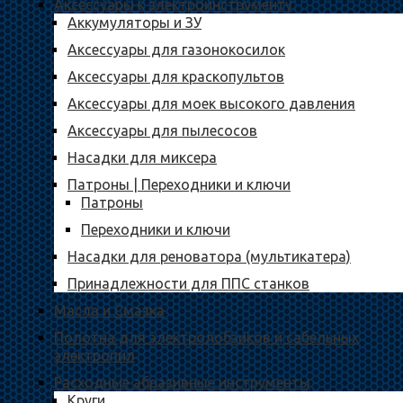
Аксессуары к электроинструменту
Аккумуляторы и ЗУ
Аксессуары для газонокосилок
Аксессуары для краскопультов
Аксессуары для моек высокого давления
Аксессуары для пылесосов
Насадки для миксера
Патроны | Переходники и ключи
Патроны
Переходники и ключи
Насадки для реноватора (мультикатера)
Принадлежности для ППС станков
Масла и Смазка
Полотна для электролобзиков и сабельных
электропил
Расходные абразивные инcтрументы
Круги