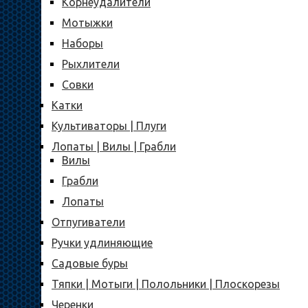
Корнеудалители
Мотыжки
Наборы
Рыхлители
Совки
Катки
Культиваторы | Плуги
Лопаты | Вилы | Грабли
Вилы
Грабли
Лопаты
Отпугиватели
Ручки удлиняющие
Садовые буры
Тяпки | Мотыги | Полольники | Плоскорезы
Черенки