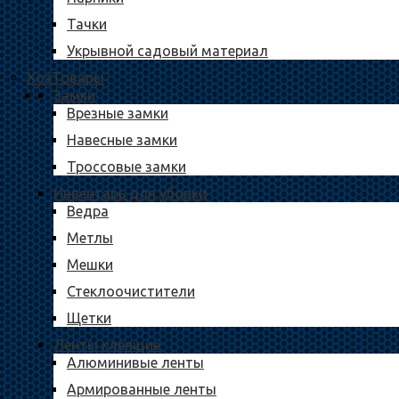
Тачки
Укрывной садовый материал
ХозТовары
Замки
Врезные замки
Навесные замки
Троссовые замки
Инвентарь для уборки
Ведра
Метлы
Мешки
Стеклоочистители
Щетки
Ленты клеящие
Алюминивые ленты
Армированные ленты