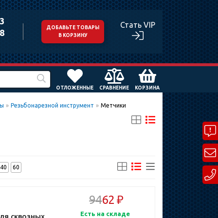
43
Стать VIP
ДОБАВЬТЕ ТОВАРЫ
98
В КОРЗИНУ
ОТЛОЖЕННЫЕ
СРАВНЕНИЕ
КОРЗИНА
ты
»
Резьбонарезной инструмент
»
Метчики
40
60
94
62 ₽
Есть на складе
ля сквозных