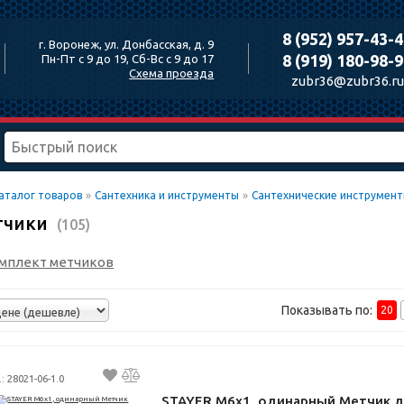
8 (952) 957-43-
г. Воронеж, ул. Донбасская, д. 9
8 (919) 180-98-
Пн-Пт с 9 до 19, Сб-Вс с 9 до 17
Схема проезда
zubr36@zubr36.ru
аталог товаров
»
Сантехника и инструменты
»
Сантехнические инструмен
тчики
(105)
мплект метчиков
Показывать по:
20
.: 28021-06-1.0
STAYER M6х1, одинарный Метчик д