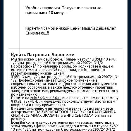
Удобная парковка. Получение заказа не
превышает 10 минут
Гарантия самой низкой цены! Нашли дешевле?
Снизим ещё
Купить Патроны в Воронеже
Мы поможем Вам с выбором. Товары из группы ЗУБР 13 мм,
1/2", патрон ударный быстрозажимной 29072-13-1/2
Профессионал по наличию в большом количествe в нашем
интернет-магазине zubr36.ru, на складе в Воронеж по
гарантированно низким ценам.
ЗУБР 13 мм, 1/2", патрон ударный быстрозажимной 29072-13-
1/2 Профессионал - имеет широкое применение в
современном строительстве. Для сохранения инструмента в
рабочем состоянии, а так же предусмотренной гарантиий
завода изготовителя, рекомендуем использовать его строго
по назначению.
Пишите на
zubr36@zubr36.ru
или позвоните нам по телефону
8 (952) 957-4343, и менеджер проконсультирует Вас по всем
вопросам и сразу примет заказ.
В нашем фирменном интернет-магазине представлен весь
ассортимент ТМ ЗУБР KRAFTOOL STAYER OLFA RACO GRINDA
СИБИН JCB MIRAX URAGAN Луга НИЗ СВЕТОЗАР, оптом и в
розницу.
Если Вы хотите самостоятельно изучить характеристики, в
этом помогут фото, описания, видео и отзывы о группе ЗУБР
13 мм, 1/2", патрон ударный быстрозажимной 29072-13-1/2