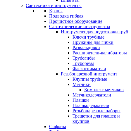
Шпагаты
Сантехника и инструменты
Краны
Подводка гибкая
Прочистное оборудование
Сантехнические инструменты
Инструмент для подготовки труб
Ключи трубные
Пружины для гибки
Развальцовки
Расширители-калибраторы
Трубогибы
Труборезы
Фаскосниматели
Резьбонарезной инструмент
Клуппы трубные
Метчики
Комплект метчиков
Метчикодержатели
Плашки
Плашкодержатели
Резьбонарезные наборы
Трещетки для плашек и
клуппов
Сифоны