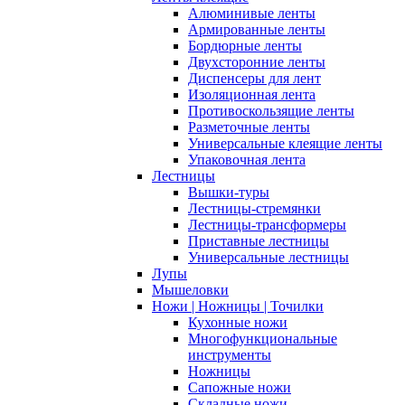
Алюминивые ленты
Армированные ленты
Бордюрные ленты
Двухсторонние ленты
Диспенсеры для лент
Изоляционная лента
Противоскользящие ленты
Разметочные ленты
Универсальные клеящие ленты
Упаковочная лента
Лестницы
Вышки-туры
Лестницы-стремянки
Лестницы-трансформеры
Приставные лестницы
Универсальные лестницы
Лупы
Мышеловки
Ножи | Ножницы | Точилки
Кухонные ножи
Многофункциональные
инструменты
Ножницы
Сапожные ножи
Складные ножи