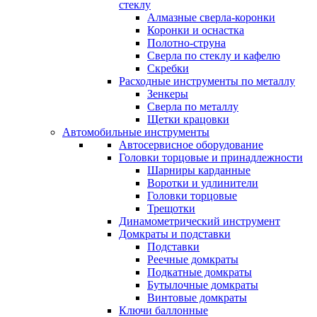
стеклу
Алмазные сверла-коронки
Коронки и оснастка
Полотно-струна
Сверла по стеклу и кафелю
Скребки
Расходные инструменты по металлу
Зенкеры
Сверла по металлу
Щетки крацовки
Автомобильные инструменты
Автосервисное оборудование
Головки торцовые и принадлежности
Шарниры карданные
Воротки и удлинители
Головки торцовые
Трещотки
Динамометрический инструмент
Домкраты и подставки
Подставки
Реечные домкраты
Подкатные домкраты
Бутылочные домкраты
Винтовые домкраты
Ключи баллонные