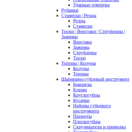
Ударные отвертки
Рубанки
Стамески | Резцы
Резцы
Стамески
Тиски | Верстаки | Струбцины |
Зажимы
Верстаки
Зажимы
Струбцины
Тиски
Топоры | Колуны
Колуны
Топоры
Шарнирно-губцевый инструмент
Бокорезы
Клещи
Круглогубцы
Кусачки
Наборы губцевого
инструмента
Пинцеты
Плоскогубцы
Скручиватели и проволка