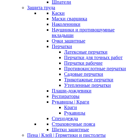
Шпатели
Защита труда
Каски
Маски сварщика
Наколенники
Наушники и противошумные
вкладыши
Очки защитные
Перчатки
Латексные перчатки
Перчатки для точных работ
Перчатки рабочие
Противокислотные перчатки
Садовые перчатки
Трикотажные перчатки
Утепленные перчатки
Плащи-дождевики
Респираторы
Рукавицы | Краги
Краги
Рукавицы
Спецодежда
Страховочные пояса
Щитки защитные
Пена | Клей | Герметики и пистолеты