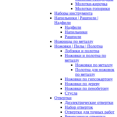
Молотки-кирочка
Молотки-топорики
Наборы инструмента
Напильники | Рашпили |
Надфили
Надфили
Напильники
Рашпили
Ножницы по металлу
Ножовки | Пилы | Полотна
Лобзики и полотна
Ножовки и полотна по
металлу
Ножовки по металлу
Полотна для ножовок
по металлу
Ножовки по гипсокартону
Ножовки по дереву
Ножовки по пенобетону
Стусла
Отвертки
Диэлектрические отвертки
Набор отверток
Отвертки для точных работ
Реверсивные отвертки