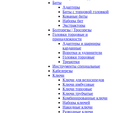
Биты
Адаптеры
Биты с торцовой головкой
Кованые биты
Наборы бит
Экстракторы
Болторезы | Тросорезы
Головки торцовые и
принадлежности
Адаптеры и шарниры
карданные
Воротки и удлинители
Головки торцовые
Трещотки
Инструменты специальные
Кабелерезы
Ключи
Ключи для велосипедов
Ключи имбусовые
Ключи торцовые
Ключи трубчатые
Комбинированные ключи
Наборы ключей
Накидные ключи
Разводные ключи