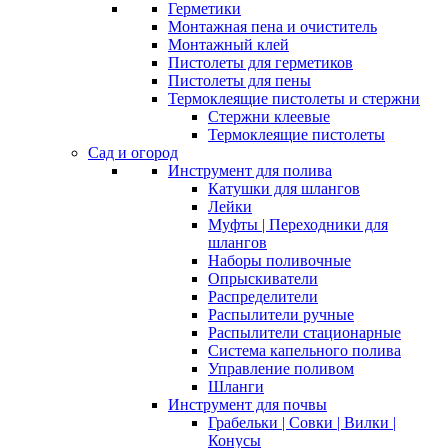
Герметики
Монтажная пена и очиститель
Монтажный клей
Пистолеты для герметиков
Пистолеты для пены
Термоклеящие пистолеты и стержни
Стержни клеевые
Термоклеящие пистолеты
Сад и огород
Инструмент для полива
Катушки для шлангов
Лейки
Муфты | Переходники для
шлангов
Наборы поливочные
Опрыскиватели
Распределители
Распылители ручные
Распылители стационарные
Система капельного полива
Управление поливом
Шланги
Инструмент для почвы
Грабельки | Совки | Вилки |
Конусы