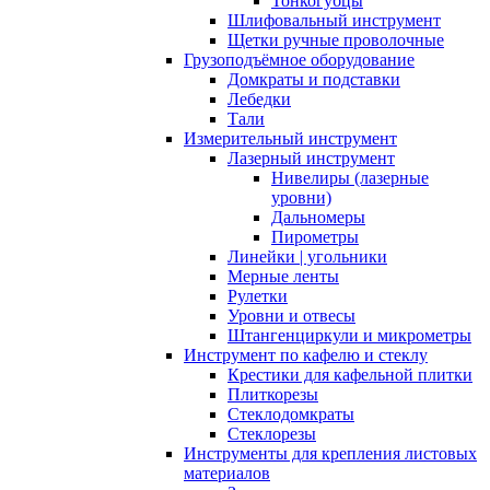
Тонкогубцы
Шлифовальный инструмент
Щетки ручные проволочные
Грузоподъёмное оборудование
Домкраты и подставки
Лебедки
Тали
Измерительный инструмент
Лазерный инструмент
Нивелиры (лазерные
уровни)
Дальномеры
Пирометры
Линейки | угольники
Мерные ленты
Рулетки
Уровни и отвесы
Штангенциркули и микрометры
Инструмент по кафелю и стеклу
Крестики для кафельной плитки
Плиткорезы
Стеклодомкраты
Стеклорезы
Инструменты для крепления листовых
материалов