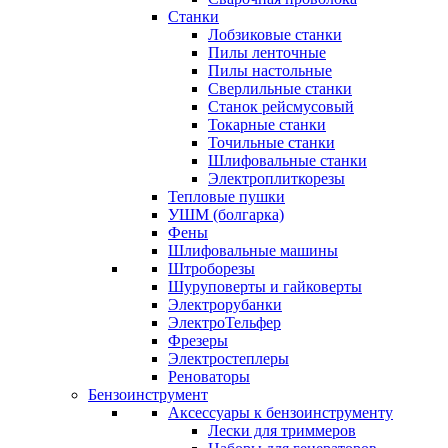
Станки
Лобзиковые станки
Пилы ленточные
Пилы настольные
Сверлильные станки
Станок рейсмусовый
Токарные станки
Точильные станки
Шлифовальные станки
Электроплиткорезы
Тепловые пушки
УШМ (болгарка)
Фены
Шлифовальные машины
Штроборезы
Шуруповерты и гайковерты
Электрорубанки
ЭлектроТельфер
Фрезеры
Электростеплеры
Реноваторы
Бензоинструмент
Аксессуары к бензоинструменту
Лески для триммеров