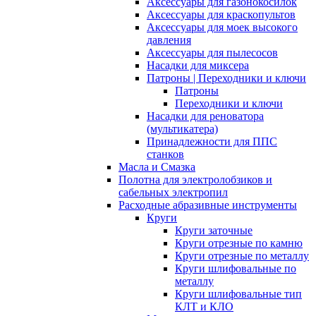
Аксессуары для газонокосилок
Аксессуары для краскопультов
Аксессуары для моек высокого
давления
Аксессуары для пылесосов
Насадки для миксера
Патроны | Переходники и ключи
Патроны
Переходники и ключи
Насадки для реноватора
(мультикатера)
Принадлежности для ППС
станков
Масла и Смазка
Полотна для электролобзиков и
сабельных электропил
Расходные абразивные инcтрументы
Круги
Круги заточные
Круги отрезные по камню
Круги отрезные по металлу
Круги шлифовальные по
металлу
Круги шлифовальные тип
КЛТ и КЛО