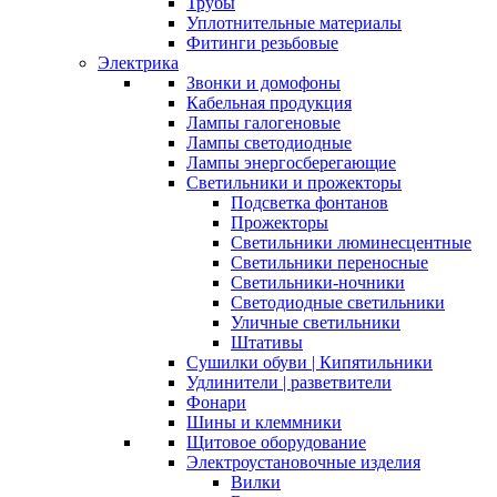
Трубы
Уплотнительные материалы
Фитинги резьбовые
Электрика
Звонки и домофоны
Кабельная продукция
Лампы галогеновые
Лампы светодиодные
Лампы энергосберегающие
Светильники и прожекторы
Подсветка фонтанов
Прожекторы
Светильники люминесцентные
Светильники переносные
Светильники-ночники
Светодиодные светильники
Уличные светильники
Штативы
Сушилки обуви | Кипятильники
Удлинители | разветвители
Фонари
Шины и клеммники
Щитовое оборудование
Электроустановочные изделия
Вилки