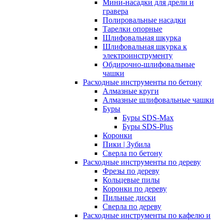
Мини-насадки для дрели и
гравера
Полировальные насадки
Тарелки опорные
Шлифовальная шкурка
Шлифовальная шкурка к
электроинструменту
Обдирочно-шлифовальные
чашки
Расходные инструменты по бетону
Алмазные круги
Алмазные шлифовальные чашки
Буры
Буры SDS-Max
Буры SDS-Plus
Коронки
Пики | Зубила
Сверла по бетону
Расходные инструменты по дереву
Фрезы по дереву
Кольцевые пилы
Коронки по дереву
Пильные диски
Сверла по дереву
Расходные инструменты по кафелю и