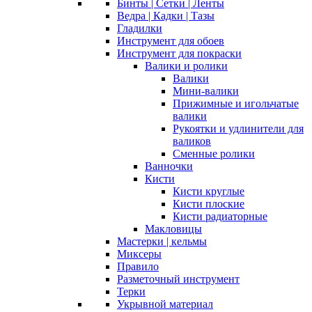
Бинты | Сетки | Ленты
Ведра | Кадки | Тазы
Гладилки
Инструмент для обоев
Инструмент для покраски
Валики и ролики
Валики
Мини-валики
Прижимные и игольчатые
валики
Рукоятки и удлинители для
валиков
Сменные ролики
Ванночки
Кисти
Кисти круглые
Кисти плоские
Кисти радиаторные
Макловицы
Мастерки | кельмы
Миксеры
Правило
Разметочный инструмент
Терки
Укрывной материал