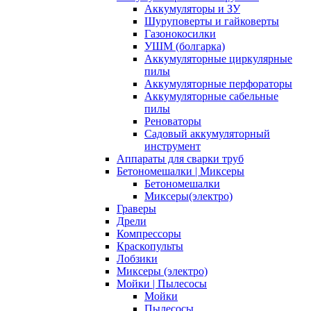
Аккумуляторы и ЗУ
Шуруповерты и гайковерты
Газонокосилки
УШМ (болгарка)
Аккумуляторные циркулярные
пилы
Аккумуляторные перфораторы
Аккумуляторные сабельные
пилы
Реноваторы
Садовый аккумуляторный
инструмент
Аппараты для сварки труб
Бетономешалки | Миксеры
Бетономешалки
Миксеры(электро)
Граверы
Дрели
Компрессоры
Краскопульты
Лобзики
Миксеры (электро)
Мойки | Пылесосы
Мойки
Пылесосы