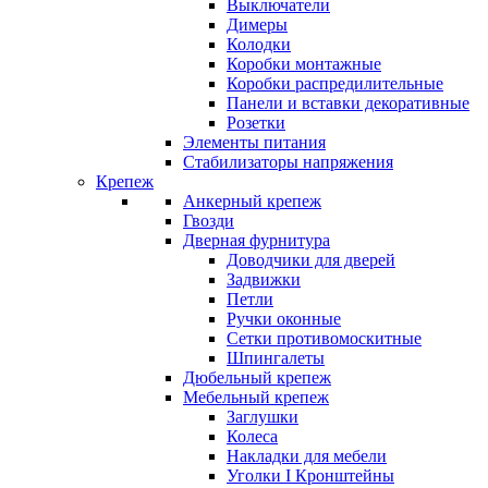
Выключатели
Димеры
Колодки
Коробки монтажные
Коробки распредилительные
Панели и вставки декоративные
Розетки
Элементы питания
Стабилизаторы напряжения
Крепеж
Анкерный крепеж
Гвозди
Дверная фурнитура
Доводчики для дверей
Задвижки
Петли
Ручки оконные
Сетки противомоскитные
Шпингалеты
Дюбельный крепеж
Мебельный крепеж
Заглушки
Колеса
Накладки для мебели
Уголки I Кронштейны