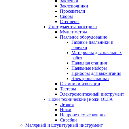
Заклепки
Заклепочники
Просекатели
Скобы
Степлеры
Инструменты электрика
Мультиметры
Паяльное оборудование
Газовые паяльники и
горелки
Материалы для паяльных
работ
Паяльная станция
Паяльные наборы
Приборы для выжигания
Электропаяльники
Съемники изоляции
Тестеры
Электромонтажный инструмент
Ножи технические | ножи OLFA
Лезвия
Ножи
Непрорезаемые коврик
Скребки
Малярный и штукатурный инструмент