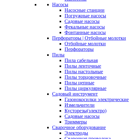
Насосы
Насосные станции
Погружные насосы
Садовые насосы
Фекальные насосы
Фонтанные насосы
Перфораторы | Отбойные молотки
Отбойные молотки
Перфораторы
Пилы
Пила сабельная
Пилы ленточные
Пилы настольные
Пилы торцовочные
Пилы цепные
Пилы циркулярные
Садовый инструмент
Газонокосилки электрические
Измельчители
Кусторезы(электро)
Садовые насосы
Триммеры
Сварочное оборудование
Электроды
Сварочная проволока