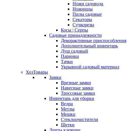
Ножи садовода
Ножницы
Пилы садовые
Секаторы
Сучкорезы
Косы | Серпы
Садовые принадлежности
Декорактивные приспособления
Дополнительный инвентарь
Душ садовый
Парники
Тачки
Укрывной садовый материал
ХозТовары
Замки
Врезные замки
Навесные замки
Троссовые замки
Инвентарь для уборки
Ведра
Метлы
Мешки
Стеклоочистители
Щетки
Ленты клеящие