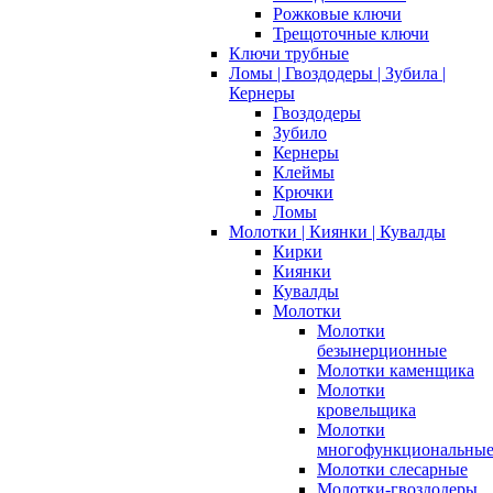
Рожковые ключи
Трещоточные ключи
Ключи трубные
Ломы | Гвоздодеры | Зубила |
Кернеры
Гвоздодеры
Зубило
Кернеры
Клеймы
Крючки
Ломы
Молотки | Киянки | Кувалды
Кирки
Киянки
Кувалды
Молотки
Молотки
безынерционные
Молотки каменщика
Молотки
кровельщика
Молотки
многофункциональны
Молотки слесарные
Молотки-гвоздодеры