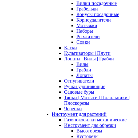
Вилки посадочные
Грабельки
Конусы посадочные
Корнеудалители
Мотыжки
Наборы
Рыхлители
Совки
Катки
Культиваторы | Плуги
Лопаты | Вилы | Грабли
Вилы
Грабли
Лопаты
Отпугиватели
Ручки удлиняющие
Садовые буры
Тяпки | Мотыги | Полольники |
Плоскорезы
Черенки
Инструмент для растений
Газонокосилки механические
Инструмент для обрезки
Высоторезы
Кусторезы