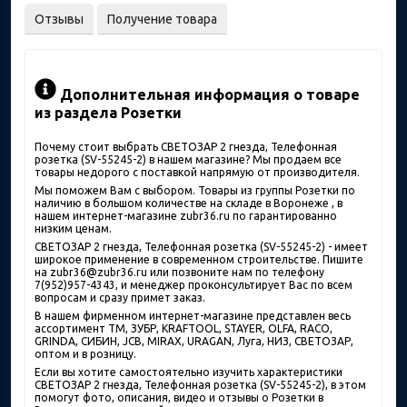
Отзывы
Получение товара
Дополнительная информация о товаре
из раздела Розетки
Почему стоит выбрать СВЕТОЗАР 2 гнезда, Телефонная
розетка (SV-55245-2) в нашем магазине? Мы продаем все
товары недорого с поставкой напрямую от производителя.
Мы поможем Вам с выбором. Товары из группы Розетки по
наличию в большом количестве на складе в Воронеже , в
нашем интернет-магазине zubr36.ru по гарантированно
низким ценам.
СВЕТОЗАР 2 гнезда, Телефонная розетка (SV-55245-2) - имеет
широкое применение в современном строительстве. Пишите
на zubr36@zubr36.ru или позвоните нам по телефону
7(952)957-4343, и менеджер проконсультирует Вас по всем
вопросам и сразу примет заказ.
В нашем фирменном интернет-магазине представлен весь
ассортимент ТМ, ЗУБР, KRAFTOOL, STAYER, OLFA, RACO,
GRINDA, СИБИН, JCB, MIRAX, URAGAN, Луга, НИЗ, СВЕТОЗАР,
оптом и в розницу.
Если вы хотите самостоятельно изучить характеристики
СВЕТОЗАР 2 гнезда, Телефонная розетка (SV-55245-2), в этом
помогут фото, описания, видео и отзывы о Розетки в