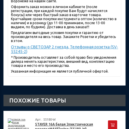
Воронеже на нашем сайте.
Оформить заказ можно в личном кабинете (после
регистрации, при каждой покупке Вам будут начислятся
бонусы) или через быстрый заказ в карточке товара.
Кратчайшие сроки покупки инструмента оптом (количество в
наличии) и в розницу (до 11-00 принимаем, после 13-00
выдаем, по будням). Доставка в день заказа!!!
Предлагаем выгодные условия покупки и гарантию от
производителя на весь товар. Закажите Розетки и убедитесь
в этом.
Отзывы о СВЕТОЗАР 2 гнезда, Телефонная розетка (SV-
55245-2)
* Производитель оставляет за собой право без уведомления
дилера менять характеристики, внешний вид, комплектацию
товара и место его производства.
Указанная информация не является публичной офертой.
ПОХОЖИЕ ТОВАРЫ
Арт.: 55180-W
STAYER 16A белая Электрическая
розеткаMAXElectro (55180-W)