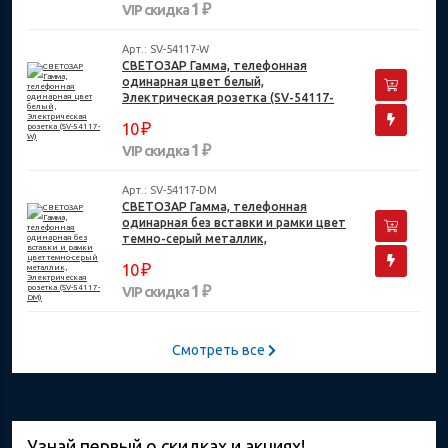
1 ₽
VIP скидка
Арт.: SV-54117-W
СВЕТОЗАР Гамма, телефонная
одинарная цвет белый,
Электрическая розетка (SV-54117-
W)
₽
10
1 ₽
VIP скидка
Арт.: SV-54117-DM
СВЕТОЗАР Гамма, телефонная
одинарная без вставки и рамки цвет
темно-серый металлик,
Электрическая розетка (SV-54117-
₽
10
DM)
1 ₽
VIP скидка
Смотреть все
Узнай первый о скидках и акциях!