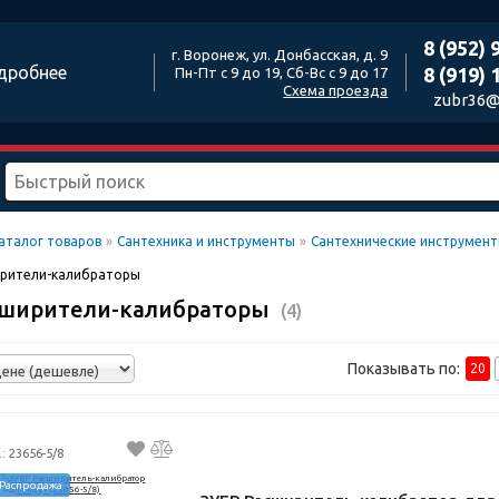
8 (952) 
г. Воронеж, ул. Донбасская, д. 9
дробнее
8 (919) 
Пн-Пт с 9 до 19, Сб-Вс с 9 до 17
Схема проезда
zubr36@
аталог товаров
»
Сантехника и инструменты
»
Сантехнические инструмен
рители-калибраторы
сширители-калибраторы
(4)
Показывать по:
20
.: 23656-5/8
Распродажа