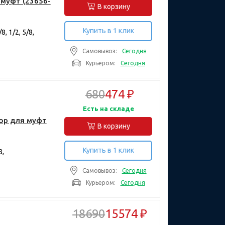
муфт (23656-
В корзину
Купить в 1 клик
, 1/2, 5/8,
Самовывоз:
Сегодня
Курьером:
Сегодня
680
474 ₽
Есть на складе
тор для муфт
В корзину
Купить в 1 клик
8,
Самовывоз:
Сегодня
Курьером:
Сегодня
18690
15574 ₽