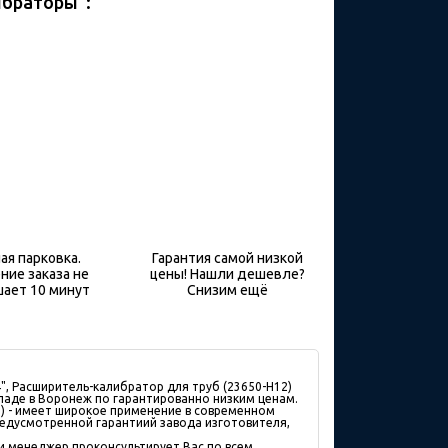
ибраторы":
ая парковка.
Гарантия самой низкой
ние заказа не
цены! Нашли дешевле?
ает 10 минут
Снизим ещё
4", Расширитель-калибратор для труб (23650-H12)
кладе в Воронеж по гарантированно низким ценам.
12) - имеет широкое применение в современном
редусмотренной гарантиий завода изготовителя,
 и менеджер проконсультирует Вас по всем