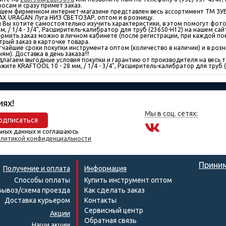
росам и сразу примет заказ.
ашем фирменном интернет-магазине представлен весь ассортимент ТМ ЗУ
AX URAGAN Луга НИЗ СВЕТОЗАР, оптом и в розницу.
и Вы хотите самостоятельно изучить характеристики, в этом помогут фото,
м, / 1/4 - 3/4", Расширитель-калибратор для труб (23650-H12) на нашем сай
рмить заказ можно в личном кабинете (после регистрации, при каждой пок
трый заказ в карточке товара.
тчайшие сроки покупки инструмента оптом (количество в наличии) и в розн
ям). Доставка в день заказа!!!
длагаем выгодные условия покупки и гарантию от производителя на весь т
жите KRAFTOOL 10 - 28 мм, / 1/4 - 3/4", Расширитель-калибратор для труб 
иях!
Мы в соц. сетях:
одписаться
ьных данных и соглашаюсь
литикой конфиденциальности
Приним
Получение и оплата
Информация
Способы оплаты
Купить инструмент оптом
ывоз/схема проезда
Как сделать заказ
Доставка курьером
Контакты
Сервисный центр
Акции
Обратная связь
Наши акции