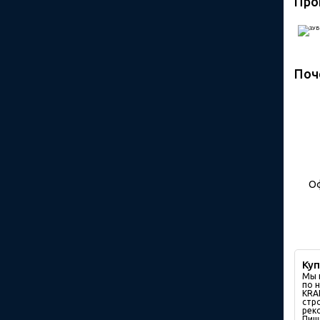
Про
Поч
О
Ку
Мы 
по 
KRA
стр
рек
Пиш