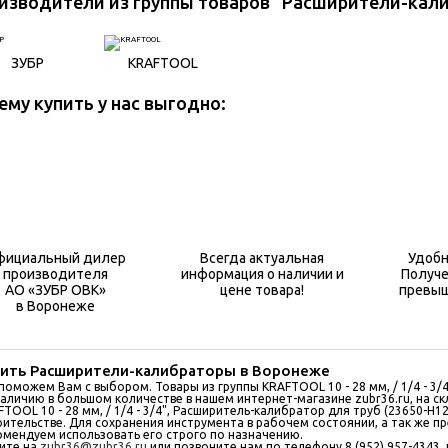
изводители из группы товаров "Расширители-кал
ЗУБР
KRAFTOOL
ему купить у нас выгодно:
фициальный дилер
Всегда актуальная
Удобн
производителя
информация о наличии и
Получе
АО «ЗУБР ОВК»
цене товара!
превыш
в Воронеже
пить Расширители-калибраторы в Воронеже
поможем Вам с выбором. Товары из группы KRAFTOOL 10 - 28 мм, / 1/4 - 3/
наличию в большом количествe в нашем интернет-магазине zubr36.ru, на с
FTOOL 10 - 28 мм, / 1/4 - 3/4", Расширитель-калибратор для труб (23650-H
оительстве. Для сохранения инструмента в рабочем состоянии, а так же п
омендуем использовать его строго по назначению.
ите на
zubr36@zubr36.ru
или позвоните нам по телефону 8 (952) 957-4343,