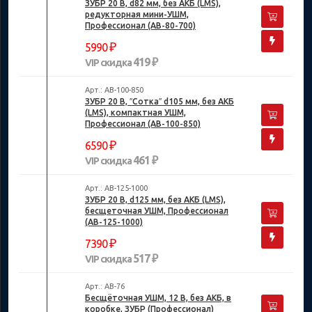
ЗУБР 20 В, d82 мм, без АКБ (LMS),
редукторная мини-УШМ,
Профессионал (AB-80-700)
₽
5990
419 ₽
VIP скидка
Арт.: AB-100-850
ЗУБР 20 В, ″Сотка″ d105 мм, без АКБ
(LMS), компактная УШМ,
Профессионал (AB-100-850)
₽
6590
461 ₽
VIP скидка
Арт.: AB-125-1000
ЗУБР 20 В, d125 мм, без АКБ (LMS),
бесщеточная УШМ, Профессионал
(AB-125-1000)
₽
7390
517 ₽
VIP скидка
Арт.: AB-76
Бесщёточная УШМ, 12 В, без АКБ, в
коробке, ЗУБР (Профессионал)