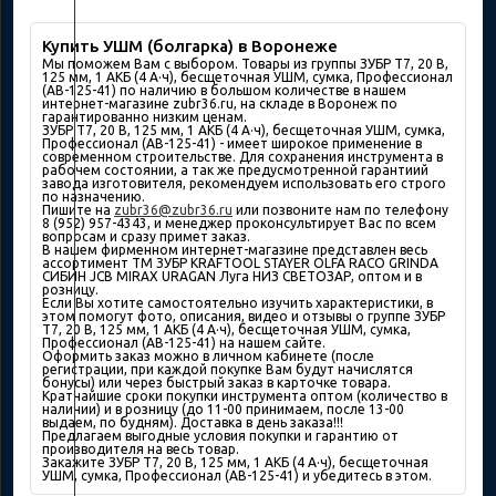
Купить УШМ (болгарка) в Воронеже
Мы поможем Вам с выбором. Товары из группы ЗУБР Т7, 20 В,
125 мм, 1 АКБ (4 А·ч), бесщеточная УШМ, сумка, Профессионал
(AB-125-41) по наличию в большом количествe в нашем
интернет-магазине zubr36.ru, на складе в Воронеж по
гарантированно низким ценам.
ЗУБР Т7, 20 В, 125 мм, 1 АКБ (4 А·ч), бесщеточная УШМ, сумка,
Профессионал (AB-125-41) - имеет широкое применение в
современном строительстве. Для сохранения инструмента в
рабочем состоянии, а так же предусмотренной гарантиий
завода изготовителя, рекомендуем использовать его строго
по назначению.
Пишите на
zubr36@zubr36.ru
или позвоните нам по телефону
8 (952) 957-4343, и менеджер проконсультирует Вас по всем
вопросам и сразу примет заказ.
В нашем фирменном интернет-магазине представлен весь
ассортимент ТМ ЗУБР KRAFTOOL STAYER OLFA RACO GRINDA
СИБИН JCB MIRAX URAGAN Луга НИЗ СВЕТОЗАР, оптом и в
розницу.
Если Вы хотите самостоятельно изучить характеристики, в
этом помогут фото, описания, видео и отзывы о группе ЗУБР
Т7, 20 В, 125 мм, 1 АКБ (4 А·ч), бесщеточная УШМ, сумка,
Профессионал (AB-125-41) на нашем сайте.
Оформить заказ можно в личном кабинете (после
регистрации, при каждой покупке Вам будут начислятся
бонусы) или через быстрый заказ в карточке товара.
Кратчайшие сроки покупки инструмента оптом (количество в
наличии) и в розницу (до 11-00 принимаем, после 13-00
выдаем, по будням). Доставка в день заказа!!!
Предлагаем выгодные условия покупки и гарантию от
производителя на весь товар.
Закажите ЗУБР Т7, 20 В, 125 мм, 1 АКБ (4 А·ч), бесщеточная
УШМ, сумка, Профессионал (AB-125-41) и убедитесь в этом.