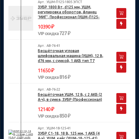
Арт.: УШМ-П125-1805 ЭПСТ
ЗУБР 1800 Вт, d125 мм, УШМ,
регулировка оборотов, фланец
″МИГ″, Профессионал (УШМ-П125-
1805 ЭПСТ)
₽
10390
727 ₽
VIP скидка
Арт.: AB-76-41
Бесщёточная угловая
шлифовальная машина (УШМ), 12 В,
d76 мм, с сумкой, 1 АКБ тип Т7
(4 А·ч), ЗУБР (Профессионал)
₽
11650
816 ₽
VIP скидка
Арт.: AB-76-22
Бесщёточная УШМ, 12 В, с 2 АКБ (2
А·ч), в сумке, ЗУБР (Профессионал)
₽
12140
850 ₽
VIP скидка
Арт.: УШМ-18-125-41
ЗУБР С1-18, 18 В, 125 мм, 1 АКБ (4
А·ч), УШМ, кейс (УШМ-18-125-41)