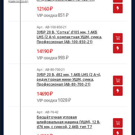
₽
12160
851 ₽
VIP скидка
Арт.: AB-100-850-21
ЗУБР 20 В, ″Сотка″ d105 мм, 1 АКБ
LMS (2 А·ч), компактная УШМ, сумка,
Профессионал (AB-100-850-21)
₽
14190
993 ₽
VIP скидка
Арт.: AB-80-700-21
ЗУБР 20 В, d82 мм, 1 АКБ LMS (2 А·ч),
редукторная мини-УШМ, сумка,
Профессионал (AB-80-700-21)
₽
14690
1028 ₽
VIP скидка
Арт.: AB-76-42
Бесщёточная угловая
шлифовальная машина (УШМ), 12 В,
d76 мм, с сумкой, 2 АКБ тип Т7
(4 А·ч), ЗУБР (Профессионал)