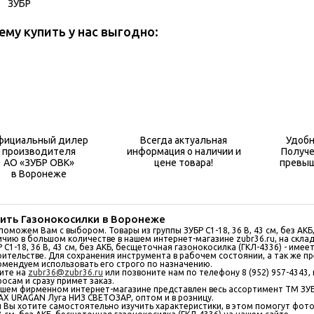
ЗУБР
ему купить у нас выгодно:
фициальный дилер
Всегда актуальная
Удобн
производителя
информация о наличии и
Получе
АО «ЗУБР ОВК»
цене товара!
превыш
в Воронеже
пить Газонокосилки в Воронеже
поможем Вам с выбором. Товары из группы ЗУБР С1-18, 36 В, 43 см, без АК
ичию в большом количествe в нашем интернет-магазине zubr36.ru, на скла
Р С1-18, 36 В, 43 см, без АКБ, бесщеточная газонокосилка (ГКЛ-4336) - им
оительстве. Для сохранения инструмента в рабочем состоянии, а так же п
омендуем использовать его строго по назначению.
ите на
zubr36@zubr36.ru
или позвоните нам по телефону 8 (952) 957-4343,
росам и сразу примет заказ.
ашем фирменном интернет-магазине представлен весь ассортимент ТМ ЗУ
AX URAGAN Луга НИЗ СВЕТОЗАР, оптом и в розницу.
и Вы хотите самостоятельно изучить характеристики, в этом помогут фото, 