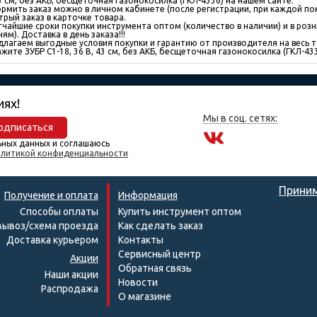
3 см, без АКБ, бесщеточная газонокосилка (ГКЛ-4336) на нашем сайте.
рмить заказ можно в личном кабинете (после регистрации, при каждой пок
трый заказ в карточке товара.
тчайшие сроки покупки инструмента оптом (количество в наличии) и в розн
ям). Доставка в день заказа!!!
длагаем выгодные условия покупки и гарантию от производителя на весь т
жите ЗУБР С1-18, 36 В, 43 см, без АКБ, бесщеточная газонокосилка (ГКЛ-433
иях!
Мы в соц. сетях:
одписаться
ьных данных и соглашаюсь
литикой конфиденциальности
Приним
Получение и оплата
Информация
Способы оплаты
Купить инструмент оптом
ывоз/схема проезда
Как сделать заказ
Доставка курьером
Контакты
Сервисный центр
Акции
Обратная связь
Наши акции
Новости
Распродажа
О магазине