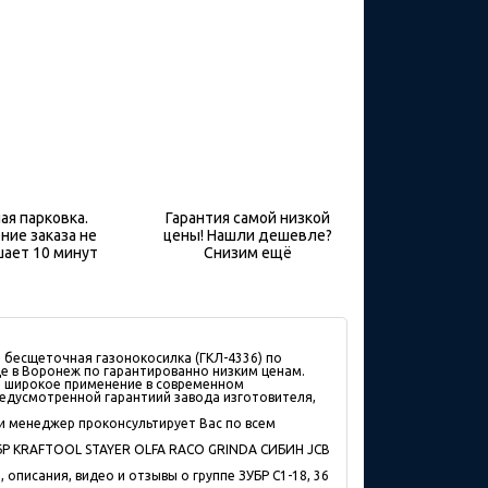
ая парковка.
Гарантия самой низкой
ние заказа не
цены! Нашли дешевле?
ает 10 минут
Снизим ещё
Б, бесщеточная газонокосилка (ГКЛ-4336) по
де в Воронеж по гарантированно низким ценам.
еет широкое применение в современном
редусмотренной гарантиий завода изготовителя,
 и менеджер проконсультирует Вас по всем
БР KRAFTOOL STAYER OLFA RACO GRINDA СИБИН JCB
описания, видео и отзывы о группе ЗУБР С1-18, 36