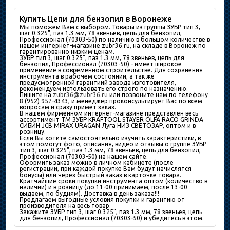
Купить Цепи для бензопил в Воронеже
Мы поможем Вам с выбором. Товары из группы ЗУБР тип 3,
шаг 0.325", паз 1.3 мм, 78 звеньев, цепь для бензопил,
Профессионал (70303-50) по наличию в большом количествe в
нашем интернет-магазине zubr36.ru, на складе в Воронеж по
гарантированно низким ценам.
ЗУБР тип 3, шаг 0.325", паз 1.3 мм, 78 звеньев, цепь для
бензопил, Профессионал (70303-50) - имеет широкое
применение в современном строительстве. Для сохранения
инструмента в рабочем состоянии, а так же
предусмотренной гарантиий завода изготовителя,
рекомендуем использовать его строго по назначению.
Пишите на
zubr36@zubr36.ru
или позвоните нам по телефону
8 (952) 957-4343, и менеджер проконсультирует Вас по всем
вопросам и сразу примет заказ.
В нашем фирменном интернет-магазине представлен весь
ассортимент ТМ ЗУБР KRAFTOOL STAYER OLFA RACO GRINDA
СИБИН JCB MIRAX URAGAN Луга НИЗ СВЕТОЗАР, оптом и в
розницу.
Если Вы хотите самостоятельно изучить характеристики, в
этом помогут фото, описания, видео и отзывы о группе ЗУБР
тип 3, шаг 0.325", паз 1.3 мм, 78 звеньев, цепь для бензопил,
Профессионал (70303-50) на нашем сайте.
Оформить заказ можно в личном кабинете (после
регистрации, при каждой покупке Вам будут начислятся
бонусы) или через быстрый заказ в карточке товара.
Кратчайшие сроки покупки инструмента оптом (количество в
наличии) и в розницу (до 11-00 принимаем, после 13-00
выдаем, по будням). Доставка в день заказа!!!
Предлагаем выгодные условия покупки и гарантию от
производителя на весь товар.
Закажите ЗУБР тип 3, шаг 0.325", паз 1.3 мм, 78 звеньев, цепь
для бензопил, Профессионал (70303-50) и убедитесь в этом.