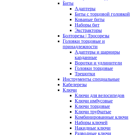
Биты
Адаптеры
Биты с торцовой головкой
Кованые биты
Наборы бит
Экстракторы
Болторезы | Тросорезы
Головки торцовые и
принадлежности
Адаптеры и шарниры
карданные
Воротки и удлинители
Головки торцовые
Трещотки
Инструменты специальные
Кабелерезы
Ключи
Ключи для велосипедов
Ключи имбусовые
Ключи торцовые
Ключи трубчатые
Комбинированные ключи
Наборы ключей
Накидные ключи
Разводные ключи