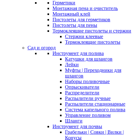
Герметики
Монтажная пена и очиститель
Монтажный клей
Пистолеты для герметиков
Пистолеты для пены
Термоклеящие пистолеты и стержни
Стержни клеевые
Термоклеящие пистолеты
Сад и огород
Инструмент для полива
Катушки для шлангов
Лейки
Муфты | Переходники для
шлангов
Наборы поливочные
Опрыскиватели
Распределители
Распылители ручные
Распылители стационарные
Система капельного полива
Управление поливом
Шланги
Инструмент для почвы
Грабельки | Совки | Вилки |
Конусы