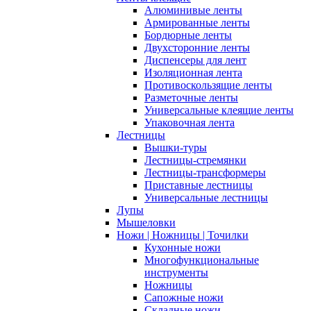
Алюминивые ленты
Армированные ленты
Бордюрные ленты
Двухсторонние ленты
Диспенсеры для лент
Изоляционная лента
Противоскользящие ленты
Разметочные ленты
Универсальные клеящие ленты
Упаковочная лента
Лестницы
Вышки-туры
Лестницы-стремянки
Лестницы-трансформеры
Приставные лестницы
Универсальные лестницы
Лупы
Мышеловки
Ножи | Ножницы | Точилки
Кухонные ножи
Многофункциональные
инструменты
Ножницы
Сапожные ножи
Складные ножи