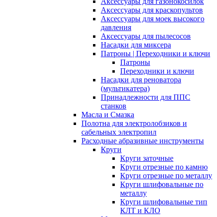
Аксессуары для газонокосилок
Аксессуары для краскопультов
Аксессуары для моек высокого
давления
Аксессуары для пылесосов
Насадки для миксера
Патроны | Переходники и ключи
Патроны
Переходники и ключи
Насадки для реноватора
(мультикатера)
Принадлежности для ППС
станков
Масла и Смазка
Полотна для электролобзиков и
сабельных электропил
Расходные абразивные инcтрументы
Круги
Круги заточные
Круги отрезные по камню
Круги отрезные по металлу
Круги шлифовальные по
металлу
Круги шлифовальные тип
КЛТ и КЛО