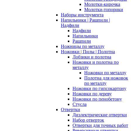
Молотки-кирочка
Молотки-топорики
Наборы инструмента
Напильники | Рашпили |
Надфили
Надфили
Напильники
Рашпили
Ножницы по металлу
Ножовки | Пилы | Полотна
Лобзики и полотна
Ножовки и полотна по
металлу
Ножовки по металлу
Полотна для ножовок
по металлу
Ножовки по гипсокартону
Ножовки по дереву
Ножовки по пенобетону
Стусла
Отвертки
Диэлектрические отвертки
Набор отверток
Отвертки для точных работ
Реверсивные отвертки