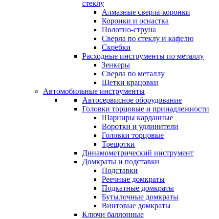
стеклу
Алмазные сверла-коронки
Коронки и оснастка
Полотно-струна
Сверла по стеклу и кафелю
Скребки
Расходные инструменты по металлу
Зенкеры
Сверла по металлу
Щетки крацовки
Автомобильные инструменты
Автосервисное оборудование
Головки торцовые и принадлежности
Шарниры карданные
Воротки и удлинители
Головки торцовые
Трещотки
Динамометрический инструмент
Домкраты и подставки
Подставки
Реечные домкраты
Подкатные домкраты
Бутылочные домкраты
Винтовые домкраты
Ключи баллонные