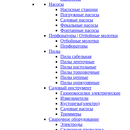
Насосы
Насосные станции
Погружные насосы
Садовые насосы
Фекальные насосы
Фонтанные насосы
Перфораторы | Отбойные молотки
Отбойные молотки
Перфораторы
Пилы
Пила сабельная
Пилы ленточные
Пилы настольные
Пилы торцовочные
Пилы цепные
Пилы циркулярные
Садовый инструмент
Газонокосилки электрические
Измельчители
Кусторезы(электро)
Садовые насосы
Триммеры
Сварочное оборудование
Электроды
Сварочная проволока