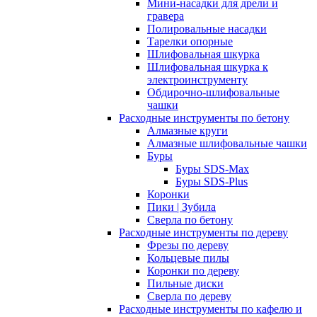
Мини-насадки для дрели и
гравера
Полировальные насадки
Тарелки опорные
Шлифовальная шкурка
Шлифовальная шкурка к
электроинструменту
Обдирочно-шлифовальные
чашки
Расходные инструменты по бетону
Алмазные круги
Алмазные шлифовальные чашки
Буры
Буры SDS-Max
Буры SDS-Plus
Коронки
Пики | Зубила
Сверла по бетону
Расходные инструменты по дереву
Фрезы по дереву
Кольцевые пилы
Коронки по дереву
Пильные диски
Сверла по дереву
Расходные инструменты по кафелю и