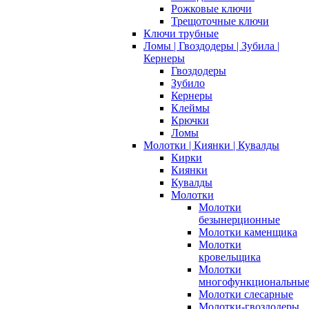
Рожковые ключи
Трещоточные ключи
Ключи трубные
Ломы | Гвоздодеры | Зубила |
Кернеры
Гвоздодеры
Зубило
Кернеры
Клеймы
Крючки
Ломы
Молотки | Киянки | Кувалды
Кирки
Киянки
Кувалды
Молотки
Молотки
безынерционные
Молотки каменщика
Молотки
кровельщика
Молотки
многофункциональны
Молотки слесарные
Молотки-гвоздодеры