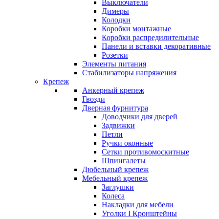
Выключатели
Димеры
Колодки
Коробки монтажные
Коробки распредилительные
Панели и вставки декоративные
Розетки
Элементы питания
Стабилизаторы напряжения
Крепеж
Анкерный крепеж
Гвозди
Дверная фурнитура
Доводчики для дверей
Задвижки
Петли
Ручки оконные
Сетки противомоскитные
Шпингалеты
Дюбельный крепеж
Мебельный крепеж
Заглушки
Колеса
Накладки для мебели
Уголки I Кронштейны