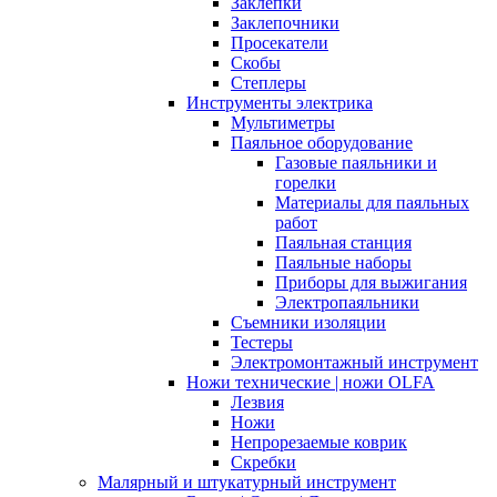
Заклепки
Заклепочники
Просекатели
Скобы
Степлеры
Инструменты электрика
Мультиметры
Паяльное оборудование
Газовые паяльники и
горелки
Материалы для паяльных
работ
Паяльная станция
Паяльные наборы
Приборы для выжигания
Электропаяльники
Съемники изоляции
Тестеры
Электромонтажный инструмент
Ножи технические | ножи OLFA
Лезвия
Ножи
Непрорезаемые коврик
Скребки
Малярный и штукатурный инструмент