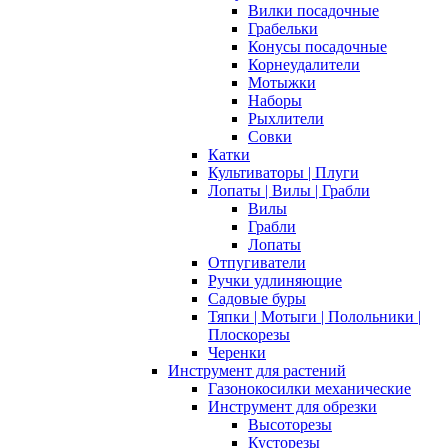
Вилки посадочные
Грабельки
Конусы посадочные
Корнеудалители
Мотыжки
Наборы
Рыхлители
Совки
Катки
Культиваторы | Плуги
Лопаты | Вилы | Грабли
Вилы
Грабли
Лопаты
Отпугиватели
Ручки удлиняющие
Садовые буры
Тяпки | Мотыги | Полольники |
Плоскорезы
Черенки
Инструмент для растений
Газонокосилки механические
Инструмент для обрезки
Высоторезы
Кусторезы