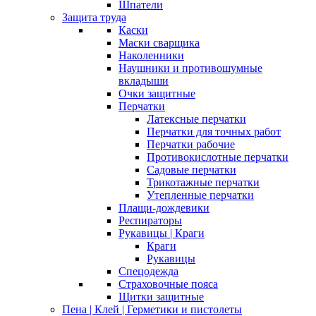
Шпатели
Защита труда
Каски
Маски сварщика
Наколенники
Наушники и противошумные
вкладыши
Очки защитные
Перчатки
Латексные перчатки
Перчатки для точных работ
Перчатки рабочие
Противокислотные перчатки
Садовые перчатки
Трикотажные перчатки
Утепленные перчатки
Плащи-дождевики
Респираторы
Рукавицы | Краги
Краги
Рукавицы
Спецодежда
Страховочные пояса
Щитки защитные
Пена | Клей | Герметики и пистолеты