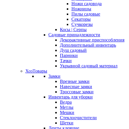
Ножи садовода
Ножницы
Пилы садовые
Секаторы
Сучкорезы
Косы | Серпы
Садовые принадлежности
Декорактивные приспособления
Дополнительный инвентарь
Душ садовый
Парники
Тачки
Укрывной садовый материал
ХозТовары
Замки
Врезные замки
Навесные замки
Троссовые замки
Инвентарь для уборки
Ведра
Метлы
Мешки
Стеклоочистители
Щетки
Ленты клеящие