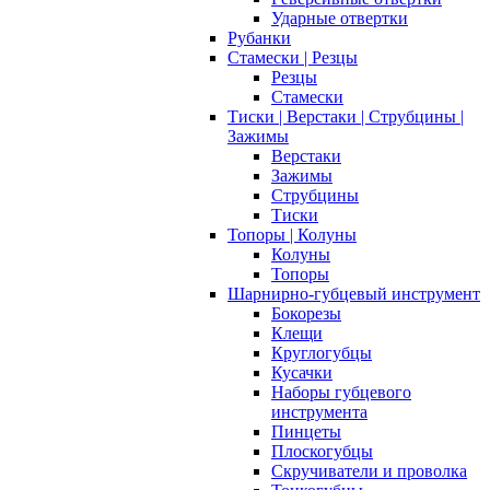
Ударные отвертки
Рубанки
Стамески | Резцы
Резцы
Стамески
Тиски | Верстаки | Струбцины |
Зажимы
Верстаки
Зажимы
Струбцины
Тиски
Топоры | Колуны
Колуны
Топоры
Шарнирно-губцевый инструмент
Бокорезы
Клещи
Круглогубцы
Кусачки
Наборы губцевого
инструмента
Пинцеты
Плоскогубцы
Скручиватели и проволка