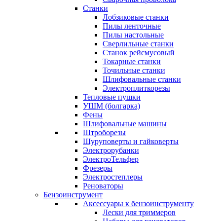
Станки
Лобзиковые станки
Пилы ленточные
Пилы настольные
Сверлильные станки
Станок рейсмусовый
Токарные станки
Точильные станки
Шлифовальные станки
Электроплиткорезы
Тепловые пушки
УШМ (болгарка)
Фены
Шлифовальные машины
Штроборезы
Шуруповерты и гайковерты
Электрорубанки
ЭлектроТельфер
Фрезеры
Электростеплеры
Реноваторы
Бензоинструмент
Аксессуары к бензоинструменту
Лески для триммеров