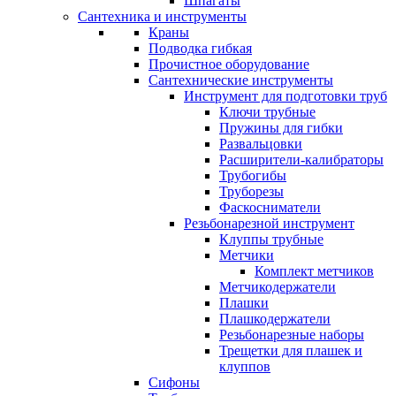
Шпагаты
Сантехника и инструменты
Краны
Подводка гибкая
Прочистное оборудование
Сантехнические инструменты
Инструмент для подготовки труб
Ключи трубные
Пружины для гибки
Развальцовки
Расширители-калибраторы
Трубогибы
Труборезы
Фаскосниматели
Резьбонарезной инструмент
Клуппы трубные
Метчики
Комплект метчиков
Метчикодержатели
Плашки
Плашкодержатели
Резьбонарезные наборы
Трещетки для плашек и
клуппов
Сифоны