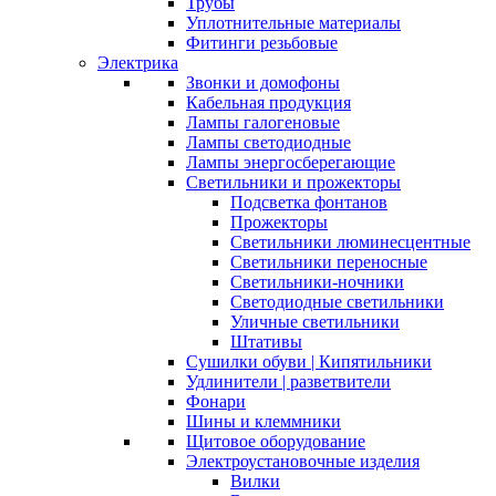
Трубы
Уплотнительные материалы
Фитинги резьбовые
Электрика
Звонки и домофоны
Кабельная продукция
Лампы галогеновые
Лампы светодиодные
Лампы энергосберегающие
Светильники и прожекторы
Подсветка фонтанов
Прожекторы
Светильники люминесцентные
Светильники переносные
Светильники-ночники
Светодиодные светильники
Уличные светильники
Штативы
Сушилки обуви | Кипятильники
Удлинители | разветвители
Фонари
Шины и клеммники
Щитовое оборудование
Электроустановочные изделия
Вилки