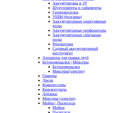
Аккумуляторы и ЗУ
Шуруповерты и гайковерты
Газонокосилки
УШМ (болгарка)
Аккумуляторные циркулярные
пилы
Аккумуляторные перфораторы
Аккумуляторные сабельные
пилы
Реноваторы
Садовый аккумуляторный
инструмент
Аппараты для сварки труб
Бетономешалки | Миксеры
Бетономешалки
Миксеры(электро)
Граверы
Дрели
Компрессоры
Краскопульты
Лобзики
Миксеры (электро)
Мойки | Пылесосы
Мойки
Пылесосы