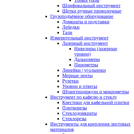
Тонкогубцы
Шлифовальный инструмент
Щетки ручные проволочные
Грузоподъёмное оборудование
Домкраты и подставки
Лебедки
Тали
Измерительный инструмент
Лазерный инструмент
Нивелиры (лазерные
уровни)
Дальномеры
Пирометры
Линейки | угольники
Мерные ленты
Рулетки
Уровни и отвесы
Штангенциркули и микрометры
Инструмент по кафелю и стеклу
Крестики для кафельной плитки
Плиткорезы
Стеклодомкраты
Стеклорезы
Инструменты для крепления листовых
материалов