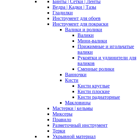
Бинты | Сетки | Ленты
Ведра | Кадки | Тазы
Гладилки
Инструмент для обоев
Инструмент для покраски
Валики и ролики
Валики
Мини-валики
Прижимные и игольчатые
валики
Рукоятки и удлинители для
валиков
Сменные ролики
Ванночки
Кисти
Кисти круглые
Кисти плоские
Кисти радиаторные
Макловицы
Мастерки | кельмы
Миксеры
Правило
Разметочный инструмент
Терки
Укрывной материал