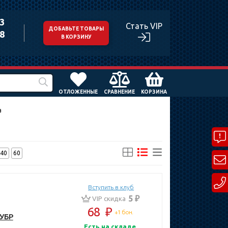
43
Стать VIP
ДОБАВЬТЕ ТОВАРЫ
98
В КОРЗИНУ
ОТЛОЖЕННЫЕ
СРАВНЕНИЕ
КОРЗИНА
а
40
60
Вступить в клуб
5 ₽
VIP скидка
68
₽
+1 бон.
ЗУБР
Есть на складе