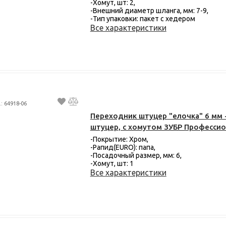
-Хомут, шт: 2,
-Внешний диаметр шланга, мм: 7-9,
-Тип упаковки: пакет с хедером
Все характеристики
.: 64918-06
Переходник штуцер "елочка" 6 мм 
штуцер, с хомутом ЗУБР Професси
-Покрытие: Хром,
-Рапид(EURO): папа,
-Посадочный размер, мм: 6,
-Хомут, шт: 1
Все характеристики