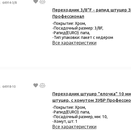
.: 64914-3/8
Переходник 3/8"F - рапид штуцер 
Профессионал
-Покрытие: Хром,
-Посадочный размер: 3/8F,
-Рапид(EURO): папа,
-Тип упаковки: пакет с хедером
Все характеристики
.: 64918-10
Переходник штуцер "елочка" 10 мм
штуцер, с хомутом ЗУБР Професси
-Покрытие: Хром,
-Рапид(EURO): папа,
-Посадочный размер, мм: 10,
-Хомут, шт: 1
Все характеристики