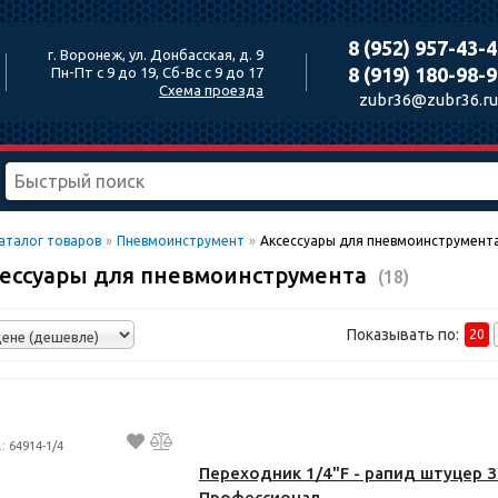
8 (952) 957-43-
г. Воронеж, ул. Донбасская, д. 9
8 (919) 180-98-
Пн-Пт с 9 до 19, Сб-Вс с 9 до 17
Схема проезда
zubr36@zubr36.ru
аталог товаров
»
Пневмоинструмент
»
Аксессуары для пневмоинструмент
ессуары для пневмоинструмента
(18)
Показывать по:
20
.: 64914-1/4
Переходник 1/4"F - рапид штуцер 
Профессионал