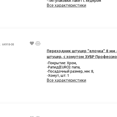
-Тип упаковки: пакет с хедером
Все характеристики
.: 64918-08
Переходник штуцер "елочка" 8 мм 
штуцер, с хомутом ЗУБР Професси
-Покрытие: Хром,
-Рапид(EURO): папа,
-Посадочный размер, мм: 8,
-Хомут, шт: 1
Все характеристики