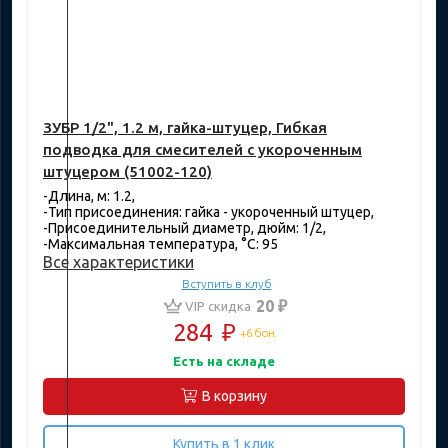
ЗУБР 1/2", 1.2 м, гайка-штуцер, Гибкая
подводка для смесителей с укороченным
штуцером (51002-120)
-Длина, м: 1.2,
-Тип присоединения: гайка - укороченный штуцер,
-Присоединительный диаметр, дюйм: 1/2,
-Максимальная температура, °C: 95
Все характеристики
Вступить в клуб
20 ₽
VIP скидка
284
₽
+6 бон.
Есть на складе
В корзину
Купить в 1 клик