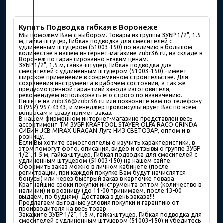
Купить Подводка гибкая в Воронеже
Мы поможем Вам с выбором. Товары из группы ЗУБР 1/2", 1.5
м, гайка-штуцер, Гибкая подводка для смесителей с
удлиненным штуцером (51003-150) по наличию в большом
количествe в нашем интернет-магазине zubr36.ru, на складе в
Воронеж по гарантированно низким ценам.
ЗУБР 1/2", 1.5 м, гайка-штуцер, Гибкая подводка для
смесителей с удлиненным штуцером (51003-150) - имеет
широкое применение в современном строительстве. Для
сохранения инструмента в рабочем состоянии, а так же
предусмотренной гарантиий завода изготовителя,
рекомендуем использовать его строго по назначению.
Пишите на
zubr36@zubr36.ru
или позвоните нам по телефону
8 (952) 957-4343, и менеджер проконсультирует Вас по всем
вопросам и сразу примет заказ.
В нашем фирменном интернет-магазине представлен весь
ассортимент ТМ ЗУБР KRAFTOOL STAYER OLFA RACO GRINDA
СИБИН JCB MIRAX URAGAN Луга НИЗ СВЕТОЗАР, оптом и в
розницу.
Если Вы хотите самостоятельно изучить характеристики, в
этом помогут фото, описания, видео и отзывы о группе ЗУБР
1/2", 1.5 м, гайка-штуцер, Гибкая подводка для смесителей с
удлиненным штуцером (51003-150) на нашем сайте.
Оформить заказ можно в личном кабинете (после
регистрации, при каждой покупке Вам будут начислятся
бонусы) или через быстрый заказ в карточке товара.
Кратчайшие сроки покупки инструмента оптом (количество в
наличии) и в розницу (до 11-00 принимаем, после 13-00
выдаем, по будням). Доставка в день заказа!!!
Предлагаем выгодные условия покупки и гарантию от
производителя на весь товар.
Закажите ЗУБР 1/2", 1.5 м, гайка-штуцер, Гибкая подводка для
смесителей с удлиненным штуцером (51003-150) и убедитесь