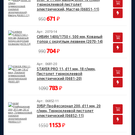
термоклеевой пистолет
электрический, Мастер (06851-11)
671
₽
950
Арт.: 2070-14
СИБИН 1400/1750 г, 500 мм, Кованый
топор с округлым лезвием (2070-14)
704
₽
990
Арт.: 0681-20
STAYER PRO 11, d11 мм, 18 г/мин,
Пистолет термоклеевой
электрический (0681-20)
783
₽
1090
Арт.: 06852-11
ЗУБР Профессионал 200, d11 мм, 20
г/мин, Термоклеевой пистолет
электрический (06852-11)
1153
₽
1550