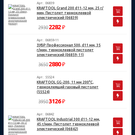
Арт.: 06839
KRAFTOOL Grand 200 d11-12 мм, 25 г/
мин, Пистолет термоклеевой
электрический (06839)
2282
₽
2930
Арт.: 06859-11
ЗУБР Профессионал 500, d11 мм, 35
г/мин, термоклеевой пистолет
электрический (06859-11)
2880
₽
3650
Арт.: 55524
KRAFTOOL GG-200, 11 мм 200°C,
термоклеящий газовый пистолет
(55524)
3126
₽
3950
Арт.: 06842
KRAFTOOL Industrial 300 d11-12 мм,
45 г/мин, Пистолет термоклеевой
электрический (06842)