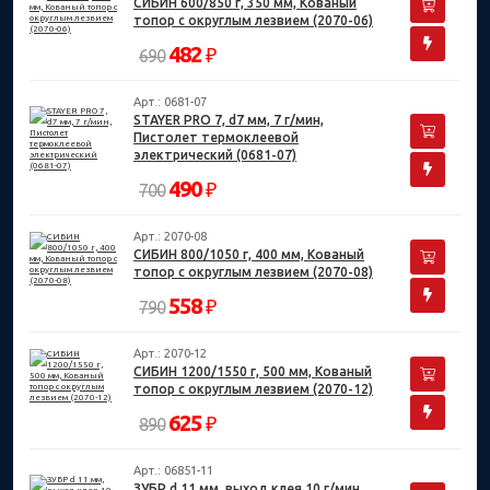
СИБИН 600/850 г, 350 мм, Кованый
топор с округлым лезвием (2070-06)
482
₽
690
Арт.: 0681-07
STAYER PRO 7, d7 мм, 7 г/мин,
Пистолет термоклеевой
электрический (0681-07)
490
₽
700
Арт.: 2070-08
СИБИН 800/1050 г, 400 мм, Кованый
топор с округлым лезвием (2070-08)
558
₽
790
Арт.: 2070-12
СИБИН 1200/1550 г, 500 мм, Кованый
топор с округлым лезвием (2070-12)
625
₽
890
Арт.: 06851-11
ЗУБР d 11 мм, выход клея 10 г/мин,