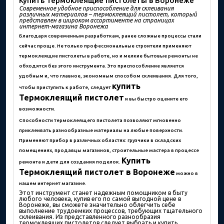
Купить Термоклеящие пистолеты в Воронеже
Современное удобное приспособление для склеивания
различных материалов – термоклеящий пистолет, который
представлен в широком ассортименте на страницах
интернет-магазина Воронежа
Благодаря современным разработкам, ранее сложные процессы стали
сейчас проще. Не только профессиональные строители применяют
термоклеящие пистолеты в работе, но и мелкие бытовые ремонты не
обходятся без этого инструмента. Это приспособление является
удобным и, что главное, экономным способом склеивания. Для того,
купить
чтобы приступить к работе, следует
Термоклеящий пистолет
и вы быстро оцените его
возможности.
Способности термоклеящего пистолета позволяют мгновенно
приклеивать разнообразные материалы на любые поверхности.
Применяют прибор в различных областях: грузчики в складских
помещениях, продавцы магазинов, строительные мастера в процессе
Купить
ремонта и дети для создания поделок.
Термоклеящий пистолет в Воронеже
можно в
нашем интернет магазине.
Этот инструмент станет надежным помощником в быту
любого человека, купив его по самой выгодной цене в
Воронеже, вы сможете значительно облегчить себе
выполнение трудоемких процессов, требующих тщательного
склеивания. Из представленного разнообразия
термоклеящих пистолетов следует выбрать и купить