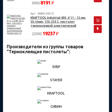
8191
₽
9990
Арт.: 06843-300-12
KRAFTOOL Industrial 400, d 11 - 12 мм,
50 г/мин, 130-230 С, пистолет
термоклеевой электрический
(06843-300-12)
19237
₽
22990
Производители из группы товаров
"Термоклеящие пистолеты":
ЗУБР
STAYER
KRAFTOOL
СИБИН