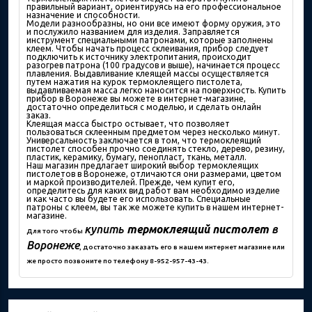
правильный вариант, ориентируясь на его профессиональное
назначение и способности.
Модели разнообразны, но они все имеют форму оружия, это
и послужило названием для изделия. Заправляется
инструмент специальными патронами, которые заполнены
клеем. Чтобы начать процесс склеивания, прибор следует
подключить к источнику электропитания, происходит
разогрев патрона (100 градусов и выше), начинается процесс
плавления. Выдавливание клеящей массы осуществляется
путем нажатия на курок термоклеящего пистолета,
выдавливаемая масса легко наносится на поверхность. Купить
прибор в Воронеже вы можете в интернет-магазине,
достаточно определиться с моделью, и сделать онлайн
заказ.
Клеящая масса быстро остывает, что позволяет
пользоваться склеенным предметом через несколько минут.
Универсальность заключается в том, что термоклеящий
пистолет способен прочно соединять стекло, дерево, резину,
пластик, керамику, бумагу, пенопласт, ткань, металл.
Наш магазин предлагает широкий выбор термоклеящих
пистолетов в Воронеже, отличаются они размерами, цветом
и маркой производителей. Прежде, чем купит его,
определитесь для каких вид работ вам необходимо изделие
и как часто вы будете его использовать. Специальные
патроны с клеем, вы так же можете купить в нашем интернет-
магазине.
купить
термоклеящий пистолет
в
Для того чтобы
Воронеже
, достаточно заказать его в нашем интернет магазине или
же просто позвоните по телефону 8-952-957-43-43.