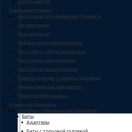
Щетки-сметки
Пневмоинструмент
Аксессуары для пневмоинструмента
Заклепочники
Краскопульты
Наборы пневмоинструмента
Пистолеты для подкачки шин
Пистолеты для продувки
Пистолеты пескоструйные
Пневматические степлеры (нейлеры)
Пневматические гайковерты
Пневмошлифмашины
Ручные инструменты
Столярно-слесарные инструменты
Биты
Адаптеры
Биты с торцовой головкой