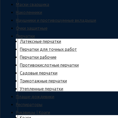
Маски сварщика
Наколенники
Наушники и противошумные вкладыши
Очки защитные
Перчатки
Латексные перчатки
Перчатки для точных работ
Перчатки рабочие
Противокислотные перчатки
Садовые перчатки
Трикотажные перчатки
Утепленные перчатки
Плащи-дождевики
Респираторы
Рукавицы | Краги
Краги