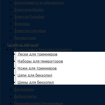
Шуруповерты и гайковерты
Электрорубанки
ЭлектроТельфер
Фрезеры
Электростеплеры
Реноваторы
Бензоинструмент
Аксессуары к бензоинструменту
Лески для триммеров
Наборы для генераторов
Ножи для триммеров
Цепи для бензопил
Шины для бензопил
Бензопилы
Виброплиты
Газонокосилки бензиновые