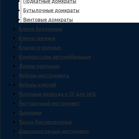
Подкатные домкраты
Бутылочные домкраты
Винтовые домкраты
Ключи баллонные
Ключи свечные
Ключи ступичные
Компрессоры автомобильные
Лампы паяльные
Наборы инструмента
Наборы ключей
Пусковые провода и ЗУ для АКБ
Рихтовочный инструмент
Съёмники
Тросы буксировочные
Шиномонтажный инструмент