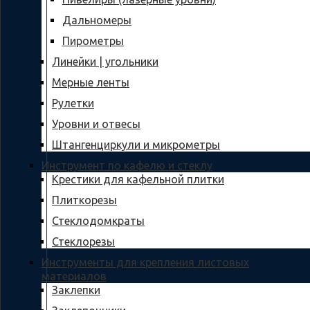
Дальномеры
Пирометры
Линейки | угольники
Мерные ленты
Рулетки
Уровни и отвесы
Штангенциркули и микрометры
Инструмент по кафелю и стеклу
Крестики для кафельной плитки
Плиткорезы
Стеклодомкраты
Стеклорезы
Инструменты для крепления листовых
материалов
Заклепки