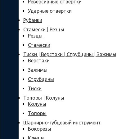
Реверсивные отвертки
Ударные отвертки
Рубанки
Стамески | Резцы
Резцы
Стамески
Тиски | Верстаки | Струбцины | Зажимы
Верстаки
Зажимы
Струбцины
Тиски
Топоры | Колуны
Колуны
Топоры
Шарнирно-губцевый инструмент
Бокорезы
Клещи