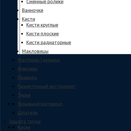
Сменные ролики
Ванночки
Кисти
Кисти круглые
Кисти плоские
Кисти радиаторные
Макловицы
Мастерки | кельмы
Миксеры
Правило
Разметочный инструмент
Терки
Укрывной материал
Шпатели
Защита труда
Каски