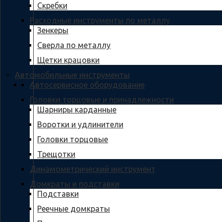
Скребки
Расходные инструменты по металлу
Зенкеры
Сверла по металлу
Щетки крацовки
Автомобильные инструменты
Автосервисное оборудование
Головки торцовые и принадлежности
Шарниры карданные
Воротки и удлинители
Головки торцовые
Трещотки
Динамометрический инструмент
Домкраты и подставки
Подставки
Реечные домкраты