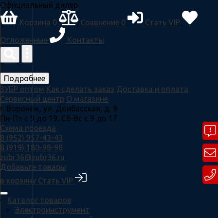
Официальный дилер
Корзина
0
Сравнение
0
Стать VIP
Отложенные
Контакты
Подробнее
ЗУБР оптом
Как сделать заказ
Доставка и оплата
Сервисный центр
О магазине
г. Воронеж, ул. Донбасская, д. 9
Пн-Пт с 9 до 19, Сб-Вс с 9 до 17
Схема проезда
8 (952) 957-43-43
8 (919) 180-98-98
zubr36@zubr36.ru
Добавьте товары
в корзину
Стать VIP
Каталог товаров
Электроинструмент