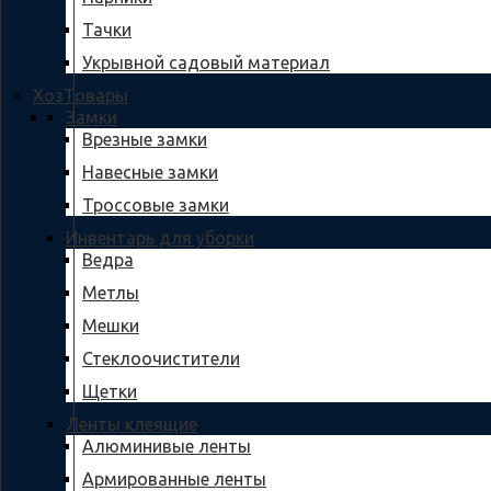
Тачки
Укрывной садовый материал
ХозТовары
Замки
Врезные замки
Навесные замки
Троссовые замки
Инвентарь для уборки
Ведра
Метлы
Мешки
Стеклоочистители
Щетки
Ленты клеящие
Алюминивые ленты
Армированные ленты