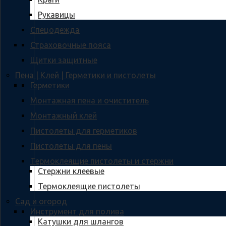
Рукавицы
Спецодежда
Страховочные пояса
Щитки защитные
Пена | Клей | Герметики и пистолеты
Герметики
Монтажная пена и очиститель
Монтажный клей
Пистолеты для герметиков
Пистолеты для пены
Термоклеящие пистолеты и стержни
Стержни клеевые
Термоклеящие пистолеты
Сад и огород
Инструмент для полива
Катушки для шлангов