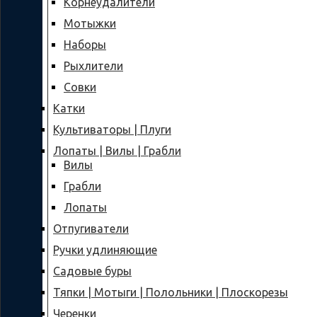
Корнеудалители
Мотыжки
Наборы
Рыхлители
Совки
Катки
Культиваторы | Плуги
Лопаты | Вилы | Грабли
Вилы
Грабли
Лопаты
Отпугиватели
Ручки удлиняющие
Садовые буры
Тяпки | Мотыги | Полольники | Плоскорезы
Черенки