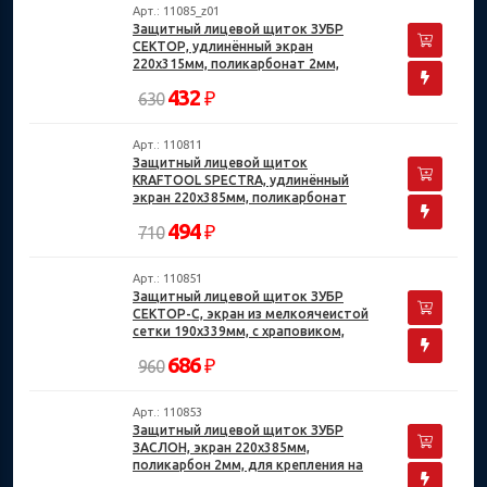
Арт.: 11085_z01
Защитный лицевой щиток ЗУБР
СЕКТОР, удлинённый экран
220х315мм, поликарбонат 2мм,
храповик, Профессионал
432
₽
630
Арт.: 110811
Защитный лицевой щиток
KRAFTOOL SPECTRA, удлинённый
экран 220х385мм, поликарбонат
2мм, храповик
494
₽
710
Арт.: 110851
Защитный лицевой щиток ЗУБР
СЕКТОР-С, экран из мелкоячеистой
сетки 190х339мм, с храповиком,
Профессионал
686
₽
960
Арт.: 110853
Защитный лицевой щиток ЗУБР
ЗАСЛОН, экран 220х385мм,
поликарбон 2мм, для крепления на
каске, Профессионал