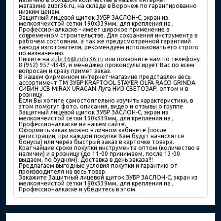
магазине zubr36.ru, на складе в Воронеж по гарантированно
низким ценам.
Защитный лицевой щиток ЗУБР ЗАСЛОН-С, экран из
мелкоячеистой сетки 190х339мм, для крепления на ,
Профессионалкаске - имеет широкое применение в
современном строительстве. Для сохранения инструмента в
рабочем состоянии, а так же предусмотренной гарантиий
завода изготовителя, рекомендуем использовать его строго
по назначению.
Пишите на
zubr36@zubr36.ru
или позвоните нам по телефону
8 (952) 957-4343, и менеджер проконсультирует Вас по всем
вопросам и сразу примет заказ.
В нашем фирменном интернет-магазине представлен весь
ассортимент ТМ ЗУБР KRAFTOOL STAYER OLFA RACO GRINDA
СИБИН JCB MIRAX URAGAN Луга НИЗ СВЕТОЗАР, оптом и в
розницу.
Если Вы хотите самостоятельно изучить характеристики, в
этом помогут фото, описания, видео и отзывы о группе
Защитный лицевой щиток ЗУБР ЗАСЛОН-С, экран из
мелкоячеистой сетки 190х339мм, для крепления на ,
Профессионалкаске на нашем сайте.
Оформить заказ можно в личном кабинете (после
регистрации, при каждой покупке Вам будут начислятся
бонусы) или через быстрый заказ в карточке товара.
Кратчайшие сроки покупки инструмента оптом (количество в
наличии) и в розницу (до 11-00 принимаем, после 13-00
выдаем, по будням). Доставка в день заказа!!!
Предлагаем выгодные условия покупки и гарантию от
производителя на весь товар.
Закажите Защитный лицевой щиток ЗУБР ЗАСЛОН-С, экран из
мелкоячеистой сетки 190х339мм, для крепления на ,
Профессионалкаске и убедитесь в этом.