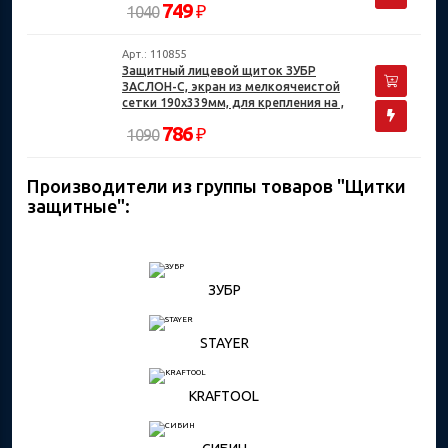
749
₽
1040
Арт.: 110855
Защитный лицевой щиток ЗУБР
ЗАСЛОН-С, экран из мелкоячеистой
сетки 190х339мм, для крепления на ,
Профессионалкаске
786
₽
1090
Производители из группы товаров "Щитки
защитные":
ЗУБР
STAYER
KRAFTOOL