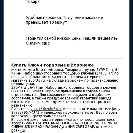
товара!
Удобная парковка. Получение заказа не
превышает 10 минут
Гарантия самой низкой цены! Нашли дешевле?
Снизим ещё
Купить Ключи торцовые в Воронеже
Мы поможем Вам с выбором. Товары из группы ЗУБР 7 шт, 6-
17 мм, Набор двухсторонних торцовых ключей (27190-H7) по
наличию в большом количествe в нашем интернет-
магазине zubr36.ru, на складе в Воронеж по гарантированно
низким ценам.
ЗУБР 7 шт, 6-17 мм, Набор двухсторонних торцовых ключей
(27190-H7) - имеет широкое применение в современном
строительстве. Для сохранения инструмента в рабочем
состоянии, а так же предусмотренной гарантиий завода
изготовителя, рекомендуем использовать его строго по
назначению.
Пишите на
zubr36@zubr36.ru
или позвоните нам по телефону
8 (952) 957-4343, и менеджер проконсультирует Вас по всем
вопросам и сразу примет заказ.
В нашем фирменном интернет-магазине представлен весь
ассортимент ТМ ЗУБР KRAFTOOL STAYER OLFA RACO GRINDA
СИБИН JCB MIRAX URAGAN Луга НИЗ СВЕТОЗАР, оптом и в
розницу.