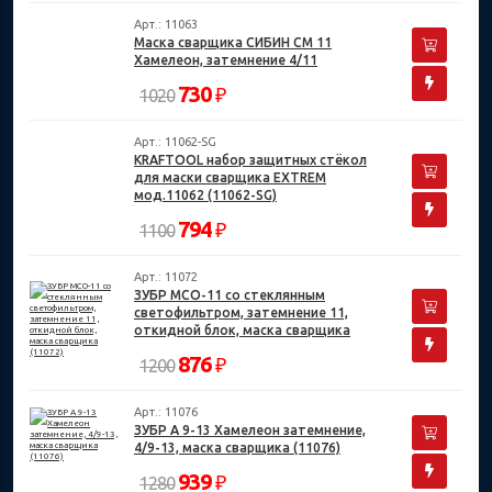
Арт.: 11063
Маска сварщика СИБИН СМ 11
Хамелеон, затемнение 4/11
730
₽
1020
Арт.: 11062-SG
KRAFTOOL набор защитных стёкол
для маски сварщика EXTREM
мод.11062 (11062-SG)
794
₽
1100
Арт.: 11072
ЗУБР МСО-11 со стеклянным
светофильтром, затемнение 11,
откидной блок, маска сварщика
(11072)
876
₽
1200
Арт.: 11076
ЗУБР А 9-13 Хамелеон затемнение,
4/9-13, маска сварщика (11076)
939
₽
1280