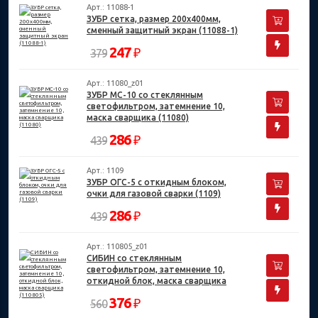
Арт.: 11088-1
ЗУБР сетка, размер 200х400мм,
сменный защитный экран (11088-1)
247
₽
379
Арт.: 11080_z01
ЗУБР МС-10 со стеклянным
светофильтром, затемнение 10,
маска сварщика (11080)
286
₽
439
Арт.: 1109
ЗУБР ОГС-5 с откидным блоком,
очки для газовой сварки (1109)
286
₽
439
Арт.: 110805_z01
СИБИН со стеклянным
светофильтром, затемнение 10,
откидной блок, маска сварщика
(110805)
376
₽
560