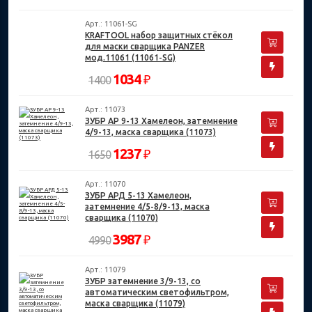
Арт.: 11061-SG
KRAFTOOL набор защитных стёкол
для маски сварщика PANZER
мод.11061 (11061-SG)
1034
₽
1400
Арт.: 11073
ЗУБР АР 9-13 Хамелеон, затемнение
4/9-13, маска сварщика (11073)
1237
₽
1650
Арт.: 11070
ЗУБР АРД 5-13 Хамелеон,
затемнение 4/5-8/9-13, маска
сварщика (11070)
3987
₽
4990
Арт.: 11079
ЗУБР затемнение 3/9-13, со
автоматическим светофильтром,
маска сварщика (11079)