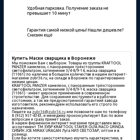
Удобная парковка. Получение заказа не
превышает 10 минут
Гарантия самой низкой цены! Нашли дешевле?
Снизим ещё
Купить Маски сварщика в Воронеже
Мы поможем Вам с выбором. Товары из группы KRAFTOOL
PANZER хамелеон, с панорамным трёхсторонним
светофильтром, затемнение 3/4-8/9-14, маска сварщика
(11061) по наличию в большом количествe в нашем интернет-
магазине zubr36.ru, на складе в Воронеж по гарантированно
низким ценам.
KRAFTOOL PANZER хамелеон, с панорамным трёхсторонним
светофильтром, затемнение 3/4-8/9-14, маска сварщика
(11061) - имеет широкое применение в современном
строительстве. Для сохранения инструмента в рабочем
состоянии, а так же предусмотренной гарантиий завода
изготовителя, рекомендуем использовать его строго по
назначению.
Пишите на
zubr36@zubr36.ru
или позвоните нам по телефону
8 (952) 957-4343, и менеджер проконсультирует Вас по всем
вопросам и сразу примет заказ.
В нашем фирменном интернет-магазине представлен весь
ассортимент ТМ ЗУБР KRAFTOOL STAYER OLFA RACO GRINDA
СИБИН JCB MIRAX URAGAN Луга НИЗ СВЕТОЗАР, оптом и в
розницу.
Если Вы хотите самостоятельно изучить характеристики, в