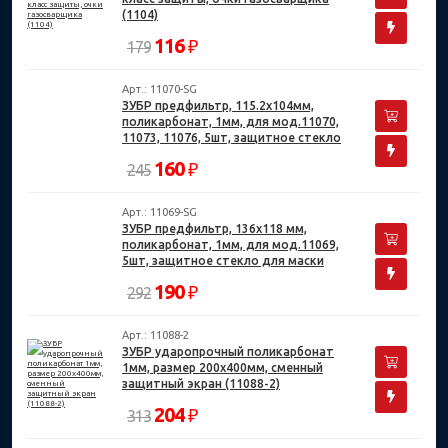
(1104)
116
₽
179
Арт.: 11070-SG
ЗУБР предфильтр, 115.2х104мм,
поликарбонат, 1мм, для мод.11070,
11073, 11076, 5шт, защитное стекло
для маски сварщика (11070-SG)
160
₽
245
Арт.: 11069-SG
ЗУБР предфильтр, 136х118 мм,
поликарбонат, 1мм, для мод.11069,
5шт, защитное стекло для маски
сварщика (11069-SG)
190
₽
292
Арт.: 11088-2
ЗУБР ударопрочный поликарбонат
1мм, размер 200х400мм, сменный
защитный экран (11088-2)
204
₽
313