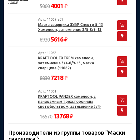
4001
₽
5000
Арт.: 11069_z01
Маска сварщика ЗУБР Спектр 5-13
Хамелеон, затемнение 3/5-8/9-13
5616
₽
6930
Арт.: 11062
KRAFTOOL EXTREM хамелеон,
затемнение 3/4-8/9-13, маска
сварщика (11062)
7218
₽
8830
Арт.: 11061
KRAFTOOL PANZER хамелеон, с
панорамным трёхсторонним
светофильтром, затемнение 3/4-
8/9-14, маска сварщика (11061)
13768
₽
16570
Производители из группы товаров "Маски
сварщика":