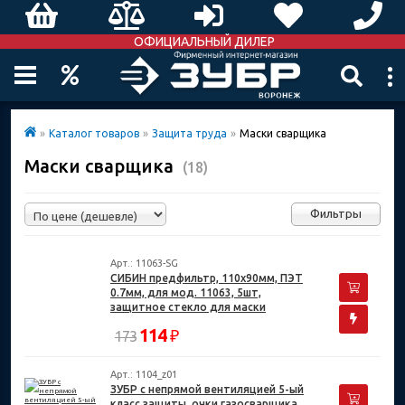
ОФИЦИАЛЬНЫЙ ДИЛЕР
»
Каталог товаров
»
Защита труда
»
Маски сварщика
Маски сварщика
(18)
Фильтры
Арт.: 11063-SG
СИБИН предфильтр, 110х90мм, ПЭТ
0.7мм, для мод. 11063, 5шт,
защитное стекло для маски
сварщика (11063-SG)
114
₽
173
Арт.: 1104_z01
ЗУБР с непрямой вентиляцией 5-ый
класс защиты, очки газосварщика