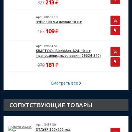
213
₽
327
Арт.: 08551-10
ЗУБР 100 мм лезвие 10 шт
109
₽
165
Арт.: 09624-S10
KRAFTOOL BlackMax-A24, 10 шт,
трапециевидные лезвия (09624-S10)
181
₽
279
Смотреть все
СОПУТСТВУЮЩИЕ ТОВАРЫ
Арт.: 3435-30
STAYER 300х200 мм,