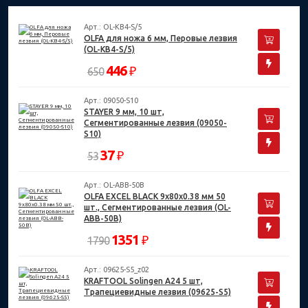
Арт.: OL-KB4-S/5
OLFA для ножа 6 мм, Перовые лезвия
(OL-KB4-S/5)
446
₽
650
Арт.: 09050-S10
STAYER 9 мм, 10 шт,
Сегментированные лезвия (09050-
S10)
37
₽
53
Арт.: OL-ABB-50B
OLFA EXCEL BLACK 9х80х0.38 мм 50
шт., Сегментированные лезвия (OL-
ABB-50B)
1351
₽
1790
Арт.: 09625-S5_z02
KRAFTOOL Solingen А24 5 шт,
Трапециевидные лезвия (09625-S5)