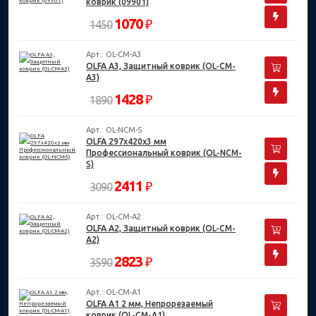
коврик (09901)
1070
₽
1450
Арт.: OL-CM-A3
OLFA А3, Защитный коврик (OL-CM-
A3)
1428
₽
1890
Арт.: OL-NCM-S
OLFA 297х420х3 мм
Профессиональный коврик (OL-NCM-
S)
2411
₽
3090
Арт.: OL-CM-A2
OLFA А2, Защитный коврик (OL-CM-
A2)
2823
₽
3590
Арт.: OL-CM-A1
OLFA А1 2 мм, Непрорезаемый
коврик (OL-CM-A1)