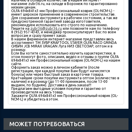
наличию в большом количествe в нашем интернет-
магазине zubr36.ru, на складе в Воронеж по гарантированно
низким ценам.
OLFA 694х841х3 мм Профессиональный коврик (OL-NCM-L) -
имеет широкое применение в современном строительстве.
Для сохранения инструмента в рабочем состоянии, а так же
предусмотренной гарантиий завода изготовителя,
рекомендуем использовать его строго по назначению.
Пишите на
zubr36@zubr36.ru
или позвоните нам по телефону
8 (952) 957-4343, и менеджер проконсультирует Вас по всем
вопросам и сразу примет заказ.
В нашем фирменном интернет-магазине представлен весь
ассортимент ТМ ЗУБР KRAFTOOL STAYER OLFA RACO GRINDA
СИБИН JCB MIRAX URAGAN Луга НИЗ СВЕТОЗАР, оптом и в
розницу.
Если Вы хотите самостоятельно изучить характеристики, в
этом помогут фото, описания, видео и отзывы о группе OLFA
694х841х3 мм Профессиональный коврик (OL-NCM-L) на нашем
сайте.
Оформить заказ можно в личном кабинете (после
регистрации, при каждой покупке Вам будут начислятся
бонусы) или через быстрый заказ в карточке товара.
Кратчайшие сроки покупки инструмента оптом (количество в
наличии) и в розницу (до 11-00 принимаем, после 13-00
выдаем, по будням). Доставка в день заказа!!!
Предлагаем выгодные условия покупки и гарантию от
производителя на весь товар.
Закажите OLFA 694х841х3 мм Профессиональный коврик (OL-
NCM-L) и убедитесь в этом.
МОЖЕТ ПОТРЕБОВАТЬСЯ