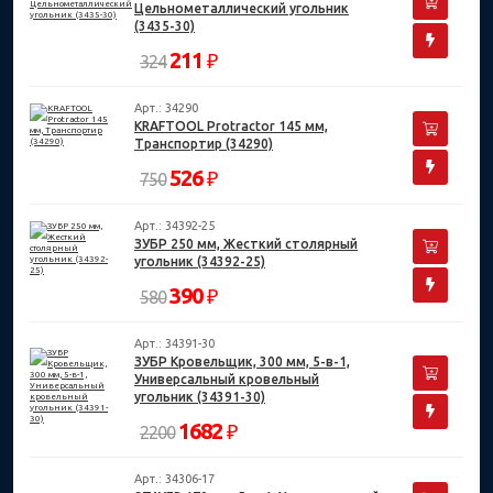
Цельнометаллический угольник
(3435-30)
211
₽
324
Арт.: 34290
KRAFTOOL Protractor 145 мм,
Транспортир (34290)
526
₽
750
Арт.: 34392-25
ЗУБР 250 мм, Жесткий столярный
угольник (34392-25)
390
₽
580
Арт.: 34391-30
ЗУБР Кровельщик, 300 мм, 5-в-1,
Универсальный кровельный
угольник (34391-30)
1682
₽
2200
Арт.: 34306-17