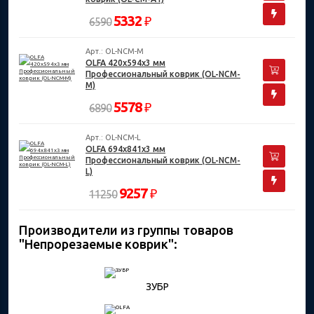
5332
₽
6590
Арт.: OL-NCM-M
OLFA 420х594х3 мм
Профессиональный коврик (OL-NCM-
M)
5578
₽
6890
Арт.: OL-NCM-L
OLFA 694х841х3 мм
Профессиональный коврик (OL-NCM-
L)
9257
₽
11250
Производители из группы товаров
"Непрорезаемые коврик":
ЗУБР