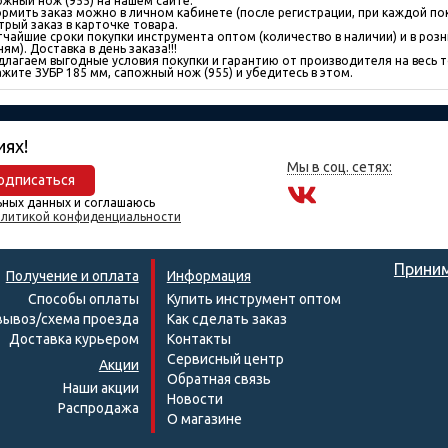
ожный нож (955) на нашем сайте.
рмить заказ можно в личном кабинете (после регистрации, при каждой пок
трый заказ в карточке товара.
тчайшие сроки покупки инструмента оптом (количество в наличии) и в розн
ям). Доставка в день заказа!!!
длагаем выгодные условия покупки и гарантию от производителя на весь т
ажите ЗУБР 185 мм, сапожный нож (955) и убедитесь в этом.
иях!
Мы в соц. сетях:
одписаться
ьных данных и соглашаюсь
литикой конфиденциальности
Приним
Получение и оплата
Информация
Способы оплаты
Купить инструмент оптом
ывоз/схема проезда
Как сделать заказ
Доставка курьером
Контакты
Сервисный центр
Акции
Обратная связь
Наши акции
Новости
Распродажа
О магазине