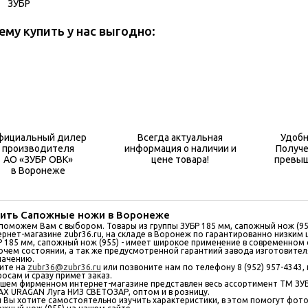
ЗУБР
ему купить у нас выгодно:
фициальный дилер
Всегда актуальная
Удобн
производителя
информация о наличии и
Получе
АО «ЗУБР ОВК»
цене товара!
превыш
в Воронеже
пить Сапожные ножи в Воронеже
поможем Вам с выбором. Товары из группы ЗУБР 185 мм, сапожный нож (95
ернет-магазине zubr36.ru, на складе в Воронеж по гарантированно низким 
Р 185 мм, сапожный нож (955) - имеет широкое применение в современном 
очем состоянии, а так же предусмотренной гарантиий завода изготовител
начению.
ите на
zubr36@zubr36.ru
или позвоните нам по телефону 8 (952) 957-4343,
росам и сразу примет заказ.
ашем фирменном интернет-магазине представлен весь ассортимент ТМ ЗУ
AX URAGAN Луга НИЗ СВЕТОЗАР, оптом и в розницу.
и Вы хотите самостоятельно изучить характеристики, в этом помогут фото,