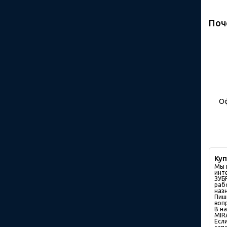
Поч
О
Ку
Мы 
инт
ЗУБ
раб
наз
Пиш
воп
В н
MIR
Есл