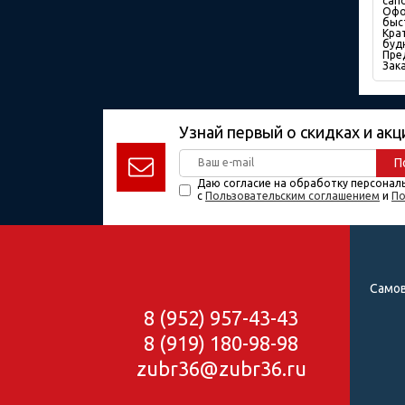
сап
Офо
быс
Кра
будн
Пре
Зак
Узнай первый о скидках и акц
П
Даю согласие на обработку персонал
с
Пользовательским соглашением
и
По
Самов
8 (952) 957-43-43
8 (919) 180-98-98
zubr36@zubr36.ru