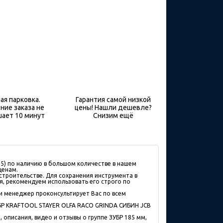
ая парковка.
Гарантия самой низкой
ние заказа не
цены! Нашли дешевле?
ает 10 минут
Снизим ещё
5) по наличию в большом количествe в нашем
ценам.
строительстве. Для сохранения инструмента в
я, рекомендуем использовать его строго по
 и менеджер проконсультирует Вас по всем
БР KRAFTOOL STAYER OLFA RACO GRINDA СИБИН JCB
 описания, видео и отзывы о группе ЗУБР 185 мм,