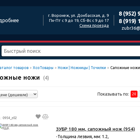
8 (952) 
г. Воронеж, ул. Донбасская, д. 9
дробнее
8 (919) 
Пн-Пт с 9 до 19, Сб-Вс с 9 до 17
Схема проезда
zubr36@
аталог товаров
»
ХозТовары
»
Ножи | Ножницы | Точилки
»
Сапожные ножи
пожные ножи
(4)
Показывать по:
20
.: 0954_z02
ЗУБР 180 мм, сапожный нож (954)
-Толщина лезвия, мм: 1.2,