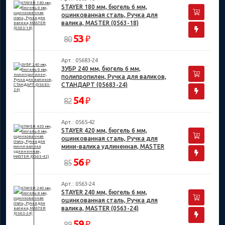
STAYER 180 мм, бюгель 6 мм,
оцинкованная сталь, Ручка для
валика, MASTER (0563-18)
53
₽
80
Арт.: 05683-24
ЗУБР 240 мм, бюгель 6 мм,
полипропилен, Ручка для валиков,
СТАНДАРТ (05683-24)
54
₽
82
Арт.: 0565-42
STAYER 420 мм, бюгель 6 мм,
оцинкованная сталь, Ручка для
мини-валика удлиненная, MASTER
(0565-42)
56
₽
85
Арт.: 0563-24
STAYER 240 мм, бюгель 6 мм,
оцинкованная сталь, Ручка для
валика, MASTER (0563-24)
59
₽
89