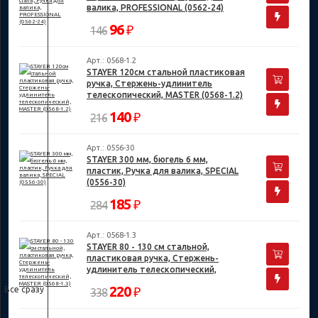
валика, PROFESSIONAL (0562-24)
96
₽
146
Арт.: 0568-1.2
STAYER 120см стальной пластиковая
ручка, Стержень-удлинитель
телескопический, MASTER (0568-1.2)
140
₽
216
Арт.: 0556-30
STAYER 300 мм, бюгель 6 мм,
пластик, Ручка для валика, SPECIAL
(0556-30)
185
₽
284
Арт.: 0568-1.3
STAYER 80 - 130 см стальной,
пластиковая ручка, Стержень-
удлинитель телескопический,
MASTER (0568-1.3)
220
Все сразу
₽
338