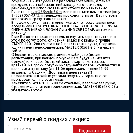
сохранения инструмента в рабочем состоянии, а так же
предусмотренной гарантиий завода изготовителя,
рекомендуем использовать его строго по назначению.
Пишите на
zubr36@zubr36.ru
или позвоните нам по телефону
8 (952) 957-4343, и менеджер проконсультирует Вас по всем
вопросам и сразу примет заказ.
В нашем фирменном интернет-магазине представлен весь
ассортимент ТМ ЗУБР KRAFTOOL STAYER OLFA RACO GRINDA
СИБИН JCB MIRAX URAGAN Луга НИЗ СВЕТОЗАР, оптом и в
розницу.
Если Вы хотите самостоятельно изучить характеристики, в
этом помогут фото, описания, видео и отзывы о группе
STAYER 100 - 200 см стальной, пластиковая ручка, Стержень-
удлинитель телескопический, MASTER (0568-2.0) на нашем
сайте.
Оформить заказ можно в личном кабинете (после
регистрации, при каждой покупке Вам будут начислятся
бонусы) или через быстрый заказ в карточке товара.
Кратчайшие сроки покупки инструмента оптом (количество в
наличии) и в розницу (до 11-00 принимаем, после 13-00
выдаем, по будням). Доставка в день заказа!!!
Предлагаем выгодные условия покупки и гарантию от
производителя на весь товар.
Закажите STAYER 100 - 200 см стальной, пластиковая ручка,
Стержень-удлинитель телескопический, MASTER (0568-2.0) и
убедитесь в этом.
Узнай первый о скидках и акциях!
Подписаться