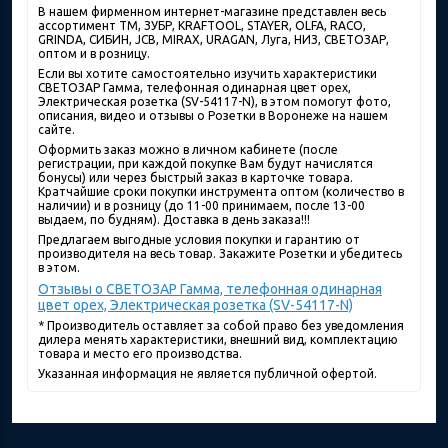
В нашем фирменном интернет-магазине представлен весь
ассортимент ТМ, ЗУБР, KRAFTOOL, STAYER, OLFA, RACO,
GRINDA, СИБИН, JCB, MIRAX, URAGAN, Луга, НИЗ, СВЕТОЗАР,
оптом и в розницу.
Если вы хотите самостоятельно изучить характеристики
СВЕТОЗАР Гамма, телефонная одинарная цвет орех,
Электрическая розетка (SV-54117-N), в этом помогут фото,
описания, видео и отзывы о Розетки в Воронеже на нашем
сайте.
Оформить заказ можно в личном кабинете (после
регистрации, при каждой покупке Вам будут начислятся
бонусы) или через быстрый заказ в карточке товара.
Кратчайшие сроки покупки инструмента оптом (количество в
наличии) и в розницу (до 11-00 принимаем, после 13-00
выдаем, по будням). Доставка в день заказа!!!
Предлагаем выгодные условия покупки и гарантию от
производителя на весь товар. Закажите Розетки и убедитесь
в этом.
Отзывы о СВЕТОЗАР Гамма, телефонная одинарная
цвет орех, Электрическая розетка (SV-54117-N)
* Производитель оставляет за собой право без уведомления
дилера менять характеристики, внешний вид, комплектацию
товара и место его производства.
Указанная информация не является публичной офертой.