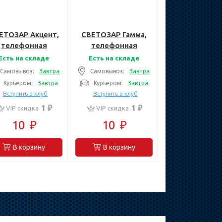
ЕТОЗАР Акцент,
СВЕТОЗАР Гамма,
телефонная
телефонная
инарная в сборе
двойная цвет
Есть на складе
Есть на складе
цвет золотой
белый,
Самовывоз:
Завтра
Самовывоз:
Завтра
металлик,
Электрическая
Курьером:
Завтра
Курьером:
Завтра
Электрическая
розетка (SV-54118-
Вступить в клуб
Вступить в клуб
етка (SV-54217-
W)
1 ₽
1 ₽
VIP скидка
VIP скидка
GM)
10
₽
10
₽
В корзину
В корзину