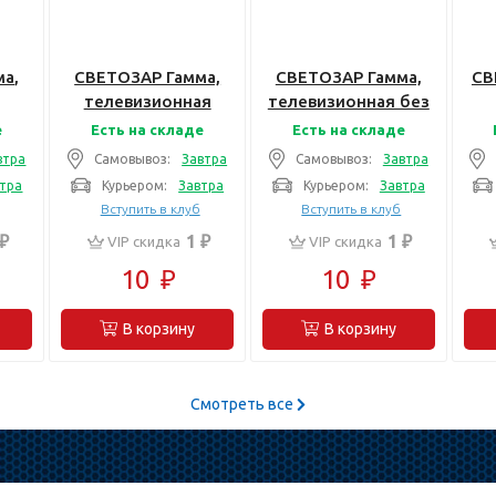
а,
СВЕТОЗАР Гамма,
СВЕТОЗАР Гамма,
СВ
телевизионная
телевизионная без
ет
одинарная цвет
вставки и рамки
од
е
Есть на складе
Есть на складе
белый,
цвет светло-серый
втра
Самовывоз:
Завтра
Самовывоз:
Завтра
я
Электрическая
металлик,
тра
Курьером:
Завтра
Курьером:
Завтра
117-
розетка (SV-54115-
Электрическая
Вступить в клуб
Вступить в клуб
W)
розетка (SV-54115-
роз
 ₽
1 ₽
1 ₽
VIP скидка
VIP скидка
SM)
10
₽
10
₽
В корзину
В корзину
Смотреть все