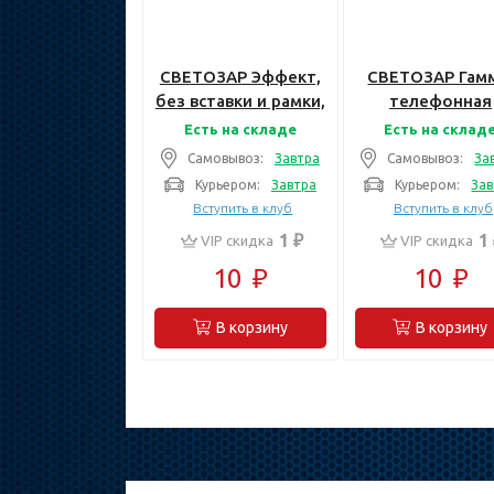
СВЕТОЗАР Эффект,
СВЕТОЗАР Гамм
без вставки и рамки,
телефонная
Телефонная
одинарная цв
Есть на складе
Есть на склад
розетка (SV-54417-
бежевый,
Самовывоз:
Завтра
Самовывоз:
За
W)
Электрическа
Курьером:
Завтра
Курьером:
Зав
розетка (SV-54
Вступить в клуб
Вступить в клуб
B)
1 ₽
1
VIP скидка
VIP скидка
10
₽
10
₽
В корзину
В корзину