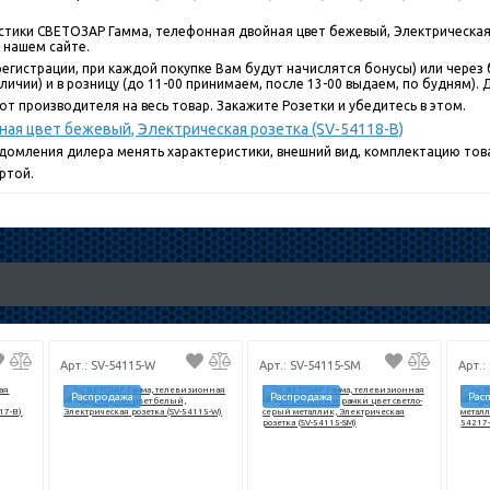
стики СВЕТОЗАР Гамма, телефонная двойная цвет бежевый, Электрическая р
 нашем сайте.
егистрации, при каждой покупке Вам будут начислятся бонусы) или через 
ичии) и в розницу (до 11-00 принимаем, после 13-00 выдаем, по будням). До
т производителя на весь товар. Закажите Розетки и убедитесь в этом.
ая цвет бежевый, Электрическая розетка (SV-54118-B)
едомления дилера менять характеристики, внешний вид, комплектацию това
ртой.
Арт.: SV-54115-W
Арт.: SV-54115-SM
Арт.:
Распродажа
Распродажа
Рас