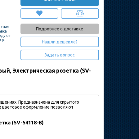
атная
Подробнее о доставке
авка
оду от
 р.
Нашли дешевле?
Задать вопрос
ый, Электрическая розетка (SV-
ещениях. Предназначена для скрытого
ое цветовое оформление позволяют
тка (SV-54118-B)