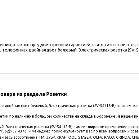
оянии, а так же предусмотренной гарантией завода изготовителя,
телефонная двойная цвет бежевый, Электрическая розетка (SV-54
варе из раздела Розетки
 двойная цвет бежевый, Электрическая розетка (SV-54118-B) в нашем ма
тки по наличию в большом количестве на складе в Воронеже , в нашем ин
, Электрическая розетка (SV-54118-B) - имеет широкое применение в сов
(952)957-4343, и менеджер проконсультирует Вас по всем вопросам и сраз
 весь ассортимент ТМ, ЗУБР, KRAFTOOL, STAYER, OLFA, RACO, GRINDA, СИБИ