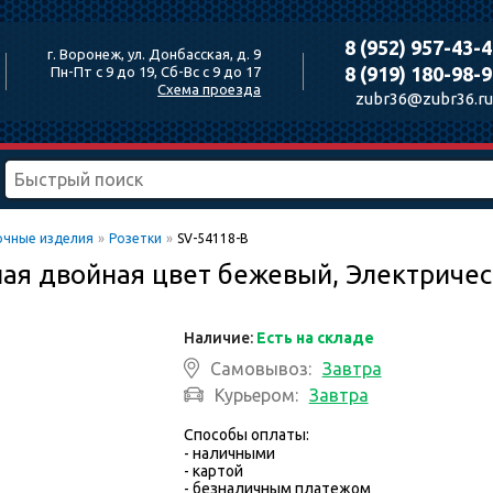
8 (952) 957-43-
г. Воронеж, ул. Донбасская, д. 9
8 (919) 180-98-
Пн-Пт с 9 до 19, Сб-Вс с 9 до 17
Схема проезда
zubr36@zubr36.ru
очные изделия
»
Розетки
»
SV-54118-B
ая двойная цвет бежевый, Электричес
Наличие:
Есть на складе
Самовывоз:
Завтра
Курьером:
Завтра
Способы оплаты:
- наличными
- картой
- безналичным платежом