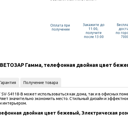
Закажите до
Беспл
Оплата при
11:00,
дост
получении
получите
по гор
после 13:00
7000
ВЕТОЗАР Гамма, телефонная двойная цвет бежев
Гарантия
Получение товара
SV-54118-B может использоваться как дома, так и в офисных пом
воляет значительно экономить место. Стильный дизайн и эффектн
м интерьером.
ефонная двойная цвет бежевый, Электрическая розе