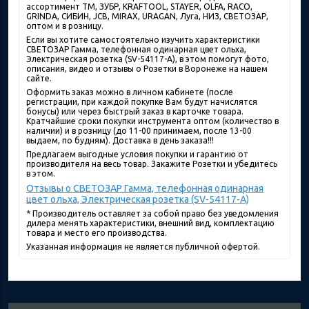
ассортимент ТМ, ЗУБР, KRAFTOOL, STAYER, OLFA, RACO,
GRINDA, СИБИН, JCB, MIRAX, URAGAN, Луга, НИЗ, СВЕТОЗАР,
оптом и в розницу.
Если вы хотите самостоятельно изучить характеристики
СВЕТОЗАР Гамма, телефонная одинарная цвет ольха,
Электрическая розетка (SV-54117-A), в этом помогут фото,
описания, видео и отзывы о Розетки в Воронеже на нашем
сайте.
Оформить заказ можно в личном кабинете (после
регистрации, при каждой покупке Вам будут начислятся
бонусы) или через быстрый заказ в карточке товара.
Кратчайшие сроки покупки инструмента оптом (количество в
наличии) и в розницу (до 11-00 принимаем, после 13-00
выдаем, по будням). Доставка в день заказа!!!
Предлагаем выгодные условия покупки и гарантию от
производителя на весь товар. Закажите Розетки и убедитесь
в этом.
Отзывы о СВЕТОЗАР Гамма, телефонная одинарная
цвет ольха, Электрическая розетка (SV-54117-A)
* Производитель оставляет за собой право без уведомления
дилера менять характеристики, внешний вид, комплектацию
товара и место его производства.
Указанная информация не является публичной офертой.