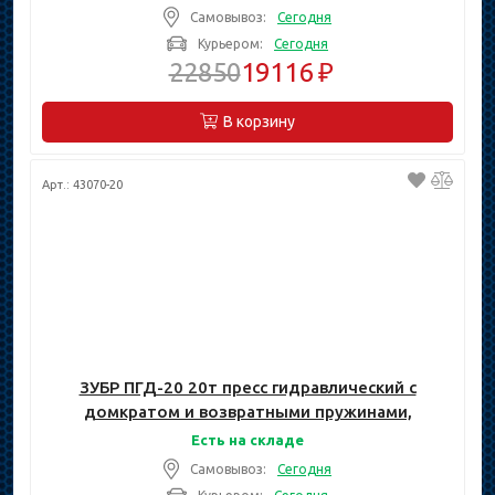
Самовывоз:
Сегодня
Курьером:
Сегодня
22850
19116 ₽
В корзину
Арт.: 43070-20
ЗУБР ПГД-20 20т пресс гидравлический с
домкратом и возвратными пружинами,
Профессионал
Есть на складе
Самовывоз:
Сегодня