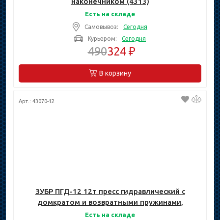
наконечником (4313)
Есть на складе
Самовывоз:
Сегодня
Курьером:
Сегодня
490
324 ₽
В корзину
Арт.: 43070-12
ЗУБР ПГД-12 12т пресс гидравлический с
домкратом и возвратными пружинами,
Профессионал
Есть на складе