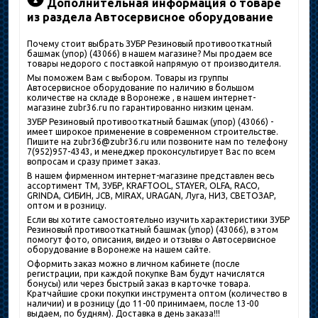
Дополнительная информация о товаре
из раздела Автосервисное оборудование
Почему стоит выбрать ЗУБР Резиновый противооткатный
башмак (упор) (43066) в нашем магазине? Мы продаем все
товары недорого с поставкой напрямую от производителя.
Мы поможем Вам с выбором. Товары из группы
Автосервисное оборудование по наличию в большом
количестве на складе в Воронеже , в нашем интернет-
магазине zubr36.ru по гарантированно низким ценам.
ЗУБР Резиновый противооткатный башмак (упор) (43066) -
имеет широкое применение в современном строительстве.
Пишите на zubr36@zubr36.ru или позвоните нам по телефону
7(952)957-4343, и менеджер проконсультирует Вас по всем
вопросам и сразу примет заказ.
В нашем фирменном интернет-магазине представлен весь
ассортимент ТМ, ЗУБР, KRAFTOOL, STAYER, OLFA, RACO,
GRINDA, СИБИН, JCB, MIRAX, URAGAN, Луга, НИЗ, СВЕТОЗАР,
оптом и в розницу.
Если вы хотите самостоятельно изучить характеристики ЗУБР
Резиновый противооткатный башмак (упор) (43066), в этом
помогут фото, описания, видео и отзывы о Автосервисное
оборудование в Воронеже на нашем сайте.
Оформить заказ можно в личном кабинете (после
регистрации, при каждой покупке Вам будут начислятся
бонусы) или через быстрый заказ в карточке товара.
Кратчайшие сроки покупки инструмента оптом (количество в
наличии) и в розницу (до 11-00 принимаем, после 13-00
выдаем, по будням). Доставка в день заказа!!!