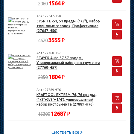
1564
₽
2060
Арт.: 27647-H50
ЗУБР ТБ-51, 51 предм. (1/2"), Набор
торцовых головок, Профессионал
(27647-H50)
3555
₽
4620
Арт.: 27760-H57
STAYER Auto 57 57 предм.,
Универсальный набор инструмента
(27760-H57)
1804
₽
2350
Арт.: 27889-H76
KRAFTOOL EXTREM-76, 76 предм.,
(1/2″+3/8″+1/4″), универсальный
набор инструмента (27889-H76)
12687
₽
15300
Смотреть все