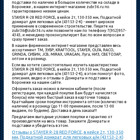
подставки по наличию в большом количестве на складе в
Воронеже , в нашем интернет-магазине zubr36.ru по
гарантированно низким ценам.
STAYER R-28 RED FORCE, в кейсе 2т, 130-350 мм, Подкатной
домкрат для легковых а/м (43153-2-K) - имеет широкое
применение в современном строительстве. Пишите на
zubr36@zubr36.ru или позвоните нам по телефону 7(952)957-
4343, и менеджер проконсультирует Вас по всем вопросам и
сразу примет заказ.
В нашем фирменном интернет-магазине представлен весь
ассортимент ТМ, ЗУБР, KRAFTOOL, STAYER, OLFA, RACO,
GRINDA, СИБИН, JCB, MIRAX, URAGAN, Луга, НИЗ, СВЕТОЗАР,
оптом и в розницу.
Если вы хотите самостоятельно изучить характеристики
STAYER R-28 RED FORCE, в кейсе 2т, 130-350 мм, Подкатной
домкрат для легковых а/м (43153-2-K), в этом помогут фото,
описания, видео и отзывы о Домкраты и подставки в
Воронеже на нашем сайте.
Оформить заказ можно в личном кабинете (после
регистрации, при каждой покупке Вам будут начислятся
бонусы) или через быстрый заказ в карточке товара.
Кратчайшие сроки покупки инструмента оптом (количество в
наличии) и в розницу (до 11-00 принимаем, после 13-00
выдаем, по будням). Доставка в день заказа!!!
Предлагаем выгодные условия покупки и гарантию от
производителя на весь товар. Закажите Домкраты и
подставки и убедитесь в этом.
Отзывы о STAYER R-28 RED FORCE, в кейсе 2т, 130-350
мм, Подкатной домкрат для легковых а/м (43153-2-K)