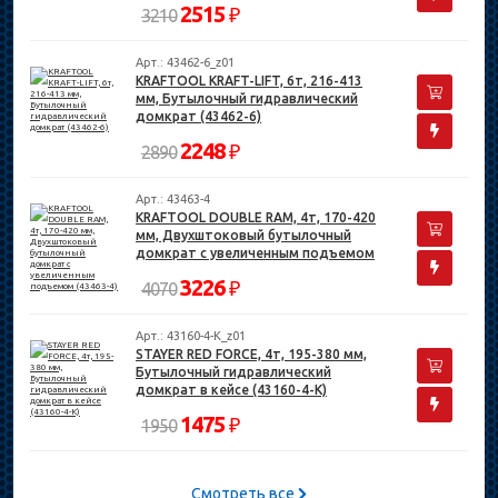
2515
₽
3210
Арт.: 43462-6_z01
KRAFTOOL KRAFT-LIFT, 6т, 216-413
мм, Бутылочный гидравлический
домкрат (43462-6)
2248
₽
2890
Арт.: 43463-4
KRAFTOOL DOUBLE RAM, 4т, 170-420
мм, Двухштоковый бутылочный
домкрат с увеличенным подъемом
(43463-4)
3226
₽
4070
Арт.: 43160-4-K_z01
STAYER RED FORCE, 4т, 195-380 мм,
Бутылочный гидравлический
домкрат в кейсе (43160-4-K)
1475
₽
1950
Смотреть все