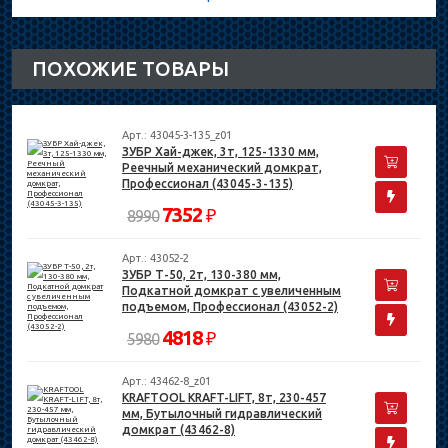
ПОХОЖИЕ ТОВАРЫ
Арт.: 43045-3-135_z01
ЗУБР Хай-джек, 3т, 125-1330 мм,
Реечный механический домкрат,
Профессионал (43045-3-135)
7352
₽
8990
Арт.: 43052-2
ЗУБР Т-50, 2т, 130-380 мм,
Подкатной домкрат с увеличенным
подъемом, Профессионал (43052-2)
4818
₽
5980
Арт.: 43462-8_z01
KRAFTOOL KRAFT-LIFT, 8т, 230-457
мм, Бутылочный гидравлический
домкрат (43462-8)