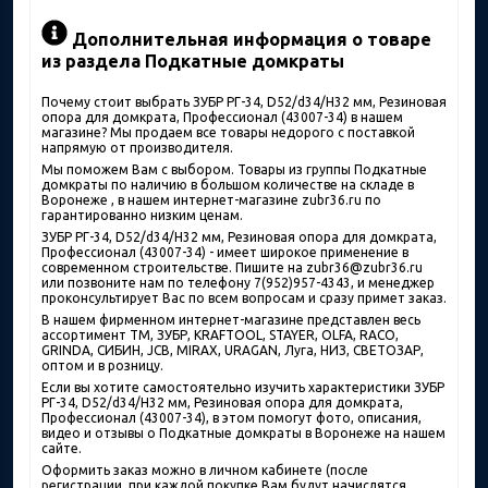
Дополнительная информация о товаре
из раздела Подкатные домкраты
Почему стоит выбрать ЗУБР РГ-34, D52/d34/H32 мм, Резиновая
опора для домкрата, Профессионал (43007-34) в нашем
магазине? Мы продаем все товары недорого с поставкой
напрямую от производителя.
Мы поможем Вам с выбором. Товары из группы Подкатные
домкраты по наличию в большом количестве на складе в
Воронеже , в нашем интернет-магазине zubr36.ru по
гарантированно низким ценам.
ЗУБР РГ-34, D52/d34/H32 мм, Резиновая опора для домкрата,
Профессионал (43007-34) - имеет широкое применение в
современном строительстве. Пишите на zubr36@zubr36.ru
или позвоните нам по телефону 7(952)957-4343, и менеджер
проконсультирует Вас по всем вопросам и сразу примет заказ.
В нашем фирменном интернет-магазине представлен весь
ассортимент ТМ, ЗУБР, KRAFTOOL, STAYER, OLFA, RACO,
GRINDA, СИБИН, JCB, MIRAX, URAGAN, Луга, НИЗ, СВЕТОЗАР,
оптом и в розницу.
Если вы хотите самостоятельно изучить характеристики ЗУБР
РГ-34, D52/d34/H32 мм, Резиновая опора для домкрата,
Профессионал (43007-34), в этом помогут фото, описания,
видео и отзывы о Подкатные домкраты в Воронеже на нашем
сайте.
Оформить заказ можно в личном кабинете (после
регистрации, при каждой покупке Вам будут начислятся