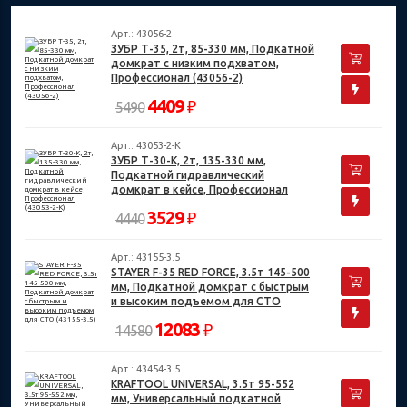
Арт.: 43056-2
ЗУБР Т-35, 2т, 85-330 мм, Подкатной
домкрат с низким подхватом,
Профессионал (43056-2)
4409
₽
5490
Арт.: 43053-2-K
ЗУБР Т-30-K, 2т, 135-330 мм,
Подкатной гидравлический
домкрат в кейсе, Профессионал
(43053-2-K)
3529
₽
4440
Арт.: 43155-3.5
STAYER F-35 RED FORCE, 3.5т 145-500
мм, Подкатной домкрат с быстрым
и высоким подъемом для СТО
(43155-3.5)
12083
₽
14580
Арт.: 43454-3.5
KRAFTOOL UNIVERSAL, 3.5т 95-552
мм, Универсальный подкатной