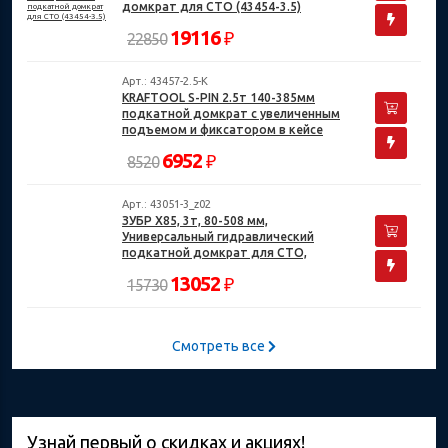
домкрат для СТО (43454-3.5)
19116
₽
22850
Арт.: 43457-2.5-K
KRAFTOOL S-PIN 2.5т 140-385мм
подкатной домкрат с увеличенным
подъемом и фиксатором в кейсе
6952
₽
8520
Арт.: 43051-3_z02
ЗУБР X85, 3т, 80-508 мм,
Универсальный гидравлический
подкатной домкрат для СТО,
Профессионал (43051-3)
13052
₽
15730
Смотреть все
Узнай первый о скидках и акциях!