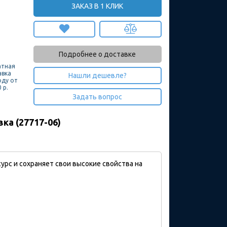
ЗАКАЗ В 1 КЛИК
Подробнее о доставке
атная
авка
Нашли дешевле?
оду от
 р.
Задать вопрос
ка (27717-06)
рс и сохраняет свои высокие свойства на