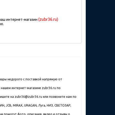
(zubr36.ru)
 наш интернет-магазин
ию.
овары недорого с поставкой напрямую от
 нашем интернет-магазине zubr36.ru по
Пишите на zubr36@zubr36.ru или позвоните нам по
Н, JCB, MIRAX, URAGAN, Луга, НИЗ, СВЕТОЗАР,
том помогут фото, описания, видео и отзывы о