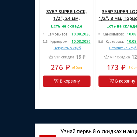
ЗУБР SUPER LOCK,
ЗУБР SUPER LO
1/2", 24 мм,
1/2", 8 мм, Торц
Торцовая головка
головка (27725-
Есть на складе
Есть на склад
(27725-24)
Самовывоз:
10.08.2026
Самовывоз:
10.08
Курьером:
10.08.2026
Курьером:
10.08
Вступить в клуб
Вступить в клуб
19 ₽
12
VIP скидка
VIP скидка
276
₽
173
₽
+6 бон.
+3 бон
В корзину
В корзину
Узнай первый о скидках и акц