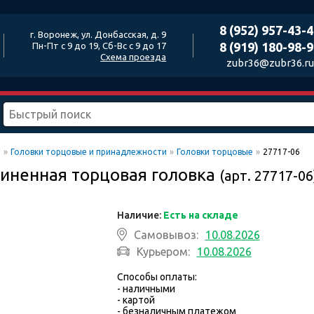
8 (952) 957-43-
г. Воронеж, ул. Донбасская, д. 9
8 (919) 180-98-
Пн-Пт с 9 до 19, Сб-Вс с 9 до 17
Схема проезда
zubr36@zubr36.ru
ы
»
Головки торцовые и принадлежности
»
Головки торцовые
»
27717-06
длиненная торцовая головка
(арт. 27717-06
Наличие:
Есть на складе
Самовывоз:
10.08.2026
Курьером:
10.08.2026
Способы оплаты:
- наличными
- картой
- безналичным платежом