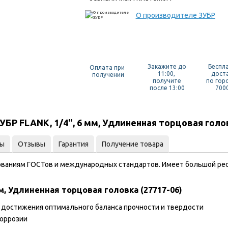
О производителе
ЗУБР
Закажите до
Беспл
Оплата при
11:00,
дост
получении
получите
по гор
после 13:00
7000
Р FLANK, 1/4", 6 мм, Удлиненная торцовая голов
ты
Отзывы
Гарантия
Получение товара
ваниям ГОСТов и международных стандартов. Имеет большой ресу
м, Удлиненная торцовая головка (27717-06)
 достижения оптимального баланса прочности и твердости
коррозии