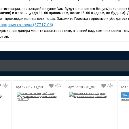
егистрации, при каждой покупке Вам будут начислятся бонусы) или через 
ичии) и в розницу (до 11-00 принимаем, после 13-00 выдаем, по будням). До
т производителя на весь товар. Закажите Головки торцовые и убедитесь 
торцовая головка (27717-06)
едомления дилера менять характеристики, внешний вид, комплектацию това
ртой.
Арт.: 27817-13_z01
Арт.: 27815-06_z01
Арт.:
Рас