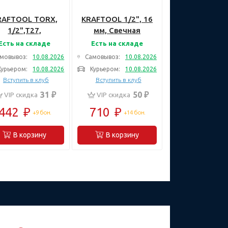
RAFTOOL TORX,
KRAFTOOL 1/2", 16
1/2",T27,
мм, Свечная
Удлиненная
торцовая головка с
Есть на складе
Есть на складе
орцовая бита-
магнитом (27813-
мовывоз:
10.08.2026
Самовывоз:
10.08.2026
ловка (27906-27)
16)
Курьером:
10.08.2026
Курьером:
10.08.2026
Вступить в клуб
Вступить в клуб
31 ₽
50 ₽
VIP скидка
VIP скидка
442
₽
710
₽
+9 бон.
+14 бон.
В корзину
В корзину