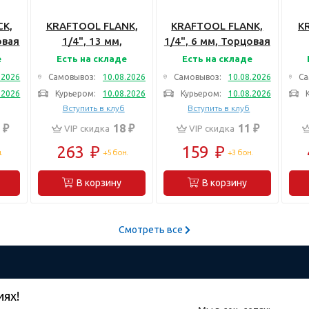
CK,
KRAFTOOL FLANK,
KRAFTOOL FLANK,
K
овая
1/4", 13 мм,
1/4", 6 мм, Торцовая
08)
Удлиненная
головка (27815-06)
е
Есть на складе
Есть на складе
торцовая головка
т
.2026
Самовывоз:
10.08.2026
Самовывоз:
10.08.2026
Са
(27817-13)
го
.2026
Курьером:
10.08.2026
Курьером:
10.08.2026
Вступить в клуб
Вступить в клуб
 ₽
18 ₽
11 ₽
VIP скидка
VIP скидка
263
₽
159
₽
.
+5 бон.
+3 бон.
В корзину
В корзину
Смотреть все
иях!