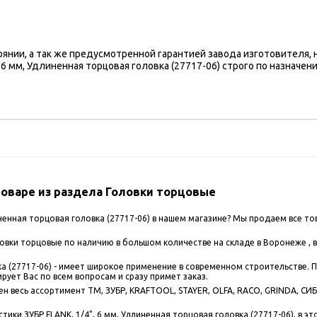
оянии, а так же предусмотренной гарантией завода изготовителя,
6 мм, Удлиненная торцовая головка (27717-06) строго по назначен
оваре из раздела Головки торцовые
иненная торцовая головка (27717-06) в нашем магазине? Мы продаем все т
вки торцовые по наличию в большом количестве на складе в Воронеже , в
вка (27717-06) - имеет широкое применение в современном строительстве. 
рует Вас по всем вопросам и сразу примет заказ.
 весь ассортимент ТМ, ЗУБР, KRAFTOOL, STAYER, OLFA, RACO, GRINDA, СИБИ
ики ЗУБР FLANK, 1/4", 6 мм, Удлиненная торцовая головка (27717-06), в э