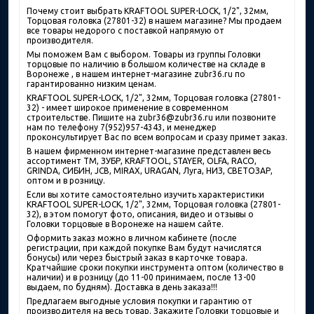
Почему стоит выбрать KRAFTOOL SUPER-LOCK, 1/2", 32мм,
Торцовая головка (27801-32) в нашем магазине? Мы продаем
все товары недорого с поставкой напрямую от
производителя.
Мы поможем Вам с выбором. Товары из группы Головки
торцовые по наличию в большом количестве на складе в
Воронеже , в нашем интернет-магазине zubr36.ru по
гарантированно низким ценам.
KRAFTOOL SUPER-LOCK, 1/2", 32мм, Торцовая головка (27801-
32) - имеет широкое применение в современном
строительстве. Пишите на zubr36@zubr36.ru или позвоните
нам по телефону 7(952)957-4343, и менеджер
проконсультирует Вас по всем вопросам и сразу примет заказ.
В нашем фирменном интернет-магазине представлен весь
ассортимент ТМ, ЗУБР, KRAFTOOL, STAYER, OLFA, RACO,
GRINDA, СИБИН, JCB, MIRAX, URAGAN, Луга, НИЗ, СВЕТОЗАР,
оптом и в розницу.
Если вы хотите самостоятельно изучить характеристики
KRAFTOOL SUPER-LOCK, 1/2", 32мм, Торцовая головка (27801-
32), в этом помогут фото, описания, видео и отзывы о
Головки торцовые в Воронеже на нашем сайте.
Оформить заказ можно в личном кабинете (после
регистрации, при каждой покупке Вам будут начислятся
бонусы) или через быстрый заказ в карточке товара.
Кратчайшие сроки покупки инструмента оптом (количество в
наличии) и в розницу (до 11-00 принимаем, после 13-00
выдаем, по будням). Доставка в день заказа!!!
Предлагаем выгодные условия покупки и гарантию от
производителя на весь товар. Закажите Головки торцовые и