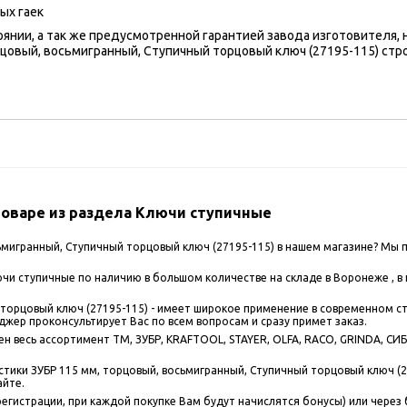
ых гаек
оянии, а так же предусмотренной гарантией завода изготовителя,
цовый, восьмигранный, Ступичный торцовый ключ (27195-115) стро
оваре из раздела Ключи ступичные
ьмигранный, Ступичный торцовый ключ (27195-115) в нашем магазине? Мы 
и ступичные по наличию в большом количестве на складе в Воронеже , в 
 торцовый ключ (27195-115) - имеет широкое применение в современном с
джер проконсультирует Вас по всем вопросам и сразу примет заказ.
 весь ассортимент ТМ, ЗУБР, KRAFTOOL, STAYER, OLFA, RACO, GRINDA, СИБИ
тики ЗУБР 115 мм, торцовый, восьмигранный, Ступичный торцовый ключ (27
айте.
егистрации, при каждой покупке Вам будут начислятся бонусы) или через 