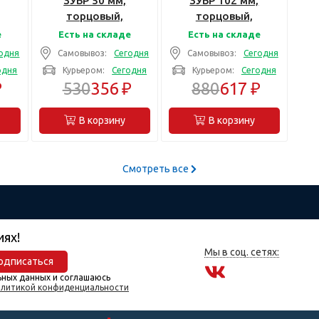
ЗУБР 50 мм,
ЗУБР 102 мм,
торцовый,
торцовый,
й,
восьмигранный,
восьмигранный,
е
Есть на складе
Есть на складе
Ступичный
Ступичный
одня
Самовывоз:
Сегодня
Самовывоз:
Сегодня
юч
торцовый ключ
торцовый ключ
одня
Курьером:
Сегодня
Курьером:
Сегодня
(27195-50)
(27195-102)
₽
530
356 ₽
880
617 ₽
В корзину
В корзину
Смотреть все
иях!
Мы в соц. сетях:
одписаться
ьных данных и соглашаюсь
литикой конфиденциальности