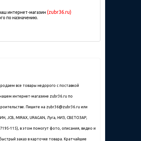
(zubr36.ru)
 наш интернет-магазин
го по назначению.
продаем все товары недорого с поставкой
нашем интернет-магазине zubr36.ru по
троительстве. Пишите на zubr36@zubr36.ru или
Н, JCB, MIRAX, URAGAN, Луга, НИЗ, СВЕТОЗАР,
195-115), в этом помогут фото, описания, видео и
быстрый заказ в карточке товара. Кратчайшие