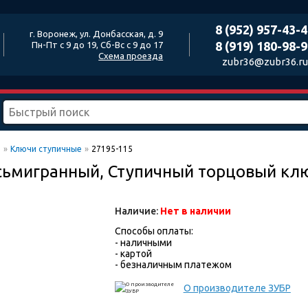
8 (952) 957-43-
г. Воронеж, ул. Донбасская, д. 9
8 (919) 180-98-
Пн-Пт с 9 до 19, Сб-Вс с 9 до 17
Схема проезда
zubr36@zubr36.ru
ы
»
Ключи ступичные
»
27195-115
осьмигранный, Ступичный торцовый к
Наличие:
Нет в наличии
Способы оплаты:
- наличными
- картой
- безналичным платежом
О производителе
ЗУБР