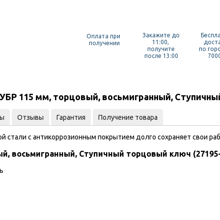
Закажите до
Беспл
Оплата при
11:00,
дост
получении
получите
по гор
после 13:00
7000
БР 115 мм, торцовый, восьмигранный, Ступичный
ты
Отзывы
Гарантия
Получение товара
й стали c антикоррозионным покрытием долго сохраняет свои раб
й, восьмигранный, Ступичный торцовый ключ (27195-
ь