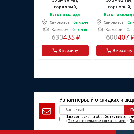
ЗУБР 86 мм,
ЗУБР 82 мм,
торцовый,
торцовый,
восьмигранный,
восьмигранны
Есть на складе
Есть на склад
Ступичный
Ступичный
Самовывоз:
Сегодня
Самовывоз:
Сег
торцовый ключ
торцовый кл
Курьером:
Сегодня
Курьером:
Сег
(27195-86)
(27195-82)
630
435 ₽
600
407 
В корзину
В корзину
Узнай первый о скидках и акц
П
Даю согласие на обработку персонал
с
Пользовательским соглашением
и
По