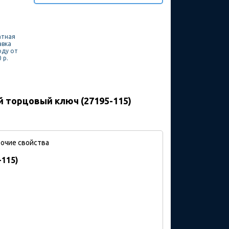
атная
авка
оду от
 р.
 торцовый ключ (27195-115)
очие свойства
115)