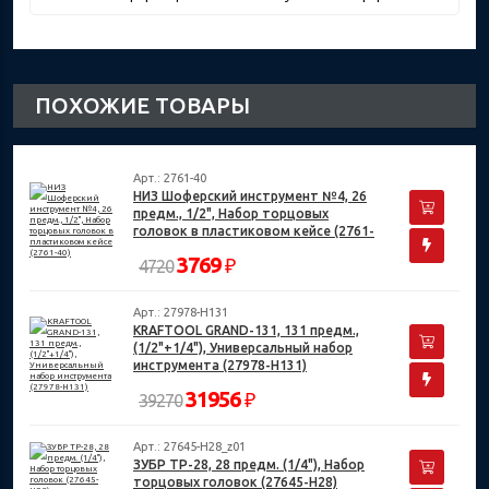
ПОХОЖИЕ ТОВАРЫ
Арт.: 2761-40
НИЗ Шоферский инструмент №4, 26
предм., 1/2", Набор торцовых
головок в пластиковом кейсе (2761-
40)
3769
₽
4720
Арт.: 27978-H131
KRAFTOOL GRAND-131, 131 предм.,
(1/2"+1/4"), Универсальный набор
инструмента (27978-H131)
31956
₽
39270
Арт.: 27645-H28_z01
ЗУБР ТР-28, 28 предм. (1/4"), Набор
торцовых головок (27645-H28)