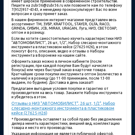
имеет широкое применение в современном строительстве.
Пишите на zubr36@zubr36.ru или позвоните нам по телефону
7(952)957-4343, и менеджер проконсультирует Вас по всем
вопросам и сразу примет заказ.
В нашем фирменном интернет-магазине представлен весь
ассортимент ТМ, ЗУБР, KRAFTOOL, STAYER, OLFA, RACO,
GRINDA, СИБИН, JCB, MIRAX, URAGAN, Луга, НИЗ, СВЕТОЗАР,
оптом и в розницу.
Если вы хотите самостоятельно изучить характеристики НИЗ
"АВТОМОБИЛИСТ", 26 шт, 1/2", Набор слесарно-монтажного
инструмента в пластиковом кейсе (27625-H26), в этом
помогут фото, описания, видео и отзывы о Наборы
инструмента в Воронеже на нашем сайте.
Оформить заказ можно в личном кабинете (после
регистрации, при каждой покупке Вам будут начислятся
бонусы) или через быстрый заказ в карточке товара.
Кратчайшие сроки покупки инструмента оптом (количество в
наличии) и в розницу (до 11-00 принимаем, после 13-00
выдаем, по будням). Доставка в день заказа!!!
Предлагаем выгодные условия покупки и гарантию от
производителя на весь товар. Закажите Наборы инструмента
и убедитесь в этом.
Отзывы о НИЗ "АВТОМОБИЛИСТ", 26 шт, 1/2", Набор
слесарно-монтажного инструмента в пластиковом
кейсе (27625-H26)
* Производитель оставляет за собой право без уведомления
дилера менять характеристики, внешний вид, комплектацию
товара и место его производства.
Указанная информация не является публичной офертой.