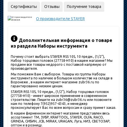
Сертификаты
Отзывы
Получение товара
О производителе
STAYER
Дополнительная информация о товаре
из раздела Наборы инструмента
Почему стоит выбрать STAYER RSS 10S, 10 предм., (1/2"),
Набор торцовых головок (27758-H10) в нашем магазине? Мы
продаем все товары недорого с поставкой напрямую от
производителя.
Мы поможем Вам с выбором. Товары из группы Наборы
инструмента по наличию в большом количестве на складе в
Воронеже , в нашем интернет-магазине zubr36.ru по
гарантированно низким ценам.
STAYER RSS 10S, 10 предм., (1/2"), Набор торцовых головок
(27758-H10) - имеет широкое применение в современном
строительстве. Пишите на zubr36@zubr36.ru или позвоните
нам по телефону 7(952)957-4343, и менеджер
проконсультирует Вас по всем вопросам и сразу примет заказ.
В нашем фирменном интернет-магазине представлен весь
ассортимент ТМ, ЗУБР, KRAFTOOL, STAYER, OLFA, RACO,
GRINDA, СИБИН, JCB, MIRAX, URAGAN, Луга, НИЗ, СВЕТОЗАР,
оптом и в розницу.