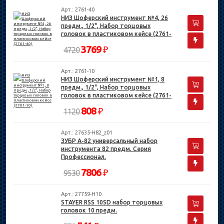
Арт.: 2761-40
НИЗ Шоферский инструмент №4, 26
предм., 1/2", Набор торцовых
головок в пластиковом кейсе (2761-
40)
3769
₽
4720
Арт.: 2761-10
НИЗ Шоферский инструмент №1, 8
предм., 1/2", Набор торцовых
головок в пластиковом кейсе (2761-
10)
808
₽
1120
Арт.: 27635-H82_z01
ЗУБР А-82 универсальный набор
инструмента 82 предм. Серия
Профессионал.
7806
₽
9530
Арт.: 27759-H10
STAYER RSS 10SD набор торцовых
головок 10 предм.