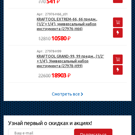
541
₽
770
Арт.: 27976-H66_z01
KRAFTOOL EXTREM-66, 66 предм.,
(1/2″+1/4″), универсальный набор
инструмента (27976-H66)
10580
₽
12810
Арт.: 27978-H99
KRAFTOOL GRAND-99, 99 предм., (1/2″
+1/4″), Универсальный набор
инструмента (27978-H99)
18903
₽
22600
Смотреть все
Узнай первый о скидках и акциях!
Подписаться