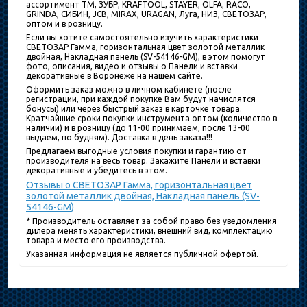
ассортимент ТМ, ЗУБР, KRAFTOOL, STAYER, OLFA, RACO,
GRINDA, СИБИН, JCB, MIRAX, URAGAN, Луга, НИЗ, СВЕТОЗАР,
оптом и в розницу.
Если вы хотите самостоятельно изучить характеристики
СВЕТОЗАР Гамма, горизонтальная цвет золотой металлик
двойная, Накладная панель (SV-54146-GM), в этом помогут
фото, описания, видео и отзывы о Панели и вставки
декоративные в Воронеже на нашем сайте.
Оформить заказ можно в личном кабинете (после
регистрации, при каждой покупке Вам будут начислятся
бонусы) или через быстрый заказ в карточке товара.
Кратчайшие сроки покупки инструмента оптом (количество в
наличии) и в розницу (до 11-00 принимаем, после 13-00
выдаем, по будням). Доставка в день заказа!!!
Предлагаем выгодные условия покупки и гарантию от
производителя на весь товар. Закажите Панели и вставки
декоративные и убедитесь в этом.
Отзывы о СВЕТОЗАР Гамма, горизонтальная цвет
золотой металлик двойная, Накладная панель (SV-
54146-GM)
* Производитель оставляет за собой право без уведомления
дилера менять характеристики, внешний вид, комплектацию
товара и место его производства.
Указанная информация не является публичной офертой.