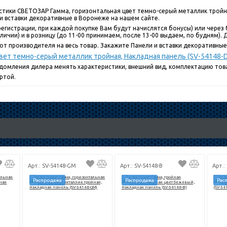
стики СВЕТОЗАР Гамма, горизонтальная цвет темно-серый металлик тройна
 и вставки декоративные в Воронеже на нашем сайте.
егистрации, при каждой покупке Вам будут начислятся бонусы) или через 
ичии) и в розницу (до 11-00 принимаем, после 13-00 выдаем, по будням). До
т производителя на весь товар. Закажите Панели и вставки декоративные 
вет темно-серый металлик тройная, Накладная панель (SV-54148-
едомления дилера менять характеристики, внешний вид, комплектацию това
ртой.
Арт.: SV-54148-GM
Арт.: SV-54148-B
Арт.:
Распродажа
Распродажа
Рас