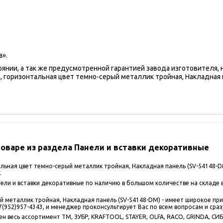
а».
оянии, а так же предусмотренной гарантией завода изготовителя,
горизонтальная цвет темно-серый металлик тройная, Накладная п
варе из раздела Панели и вставки декоративные
льная цвет темно-серый металлик тройная, Накладная панель (SV-54148-D
.
ли и вставки декоративные по наличию в большом количестве на складе в
 металлик тройная, Накладная панель (SV-54148-DM) - имеет широкое пр
(952)957-4343, и менеджер проконсультирует Вас по всем вопросам и сраз
 весь ассортимент ТМ, ЗУБР, KRAFTOOL, STAYER, OLFA, RACO, GRINDA, СИБИ