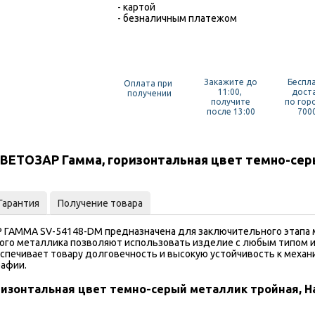
- картой
- безналичным платежом
Закажите до
Беспл
Оплата при
11:00,
дост
получении
получите
по гор
после 13:00
7000
ВЕТОЗАР Гамма, горизонтальная цвет темно-сер
Гарантия
Получение товара
 ГАММА SV-54148-DM предназначена для заключительного этапа м
рого металлика позволяют использовать изделие с любым типом и
спечивает товару долговечность и высокую устойчивость к механ
рафии.
изонтальная цвет темно-серый металлик тройная, Н