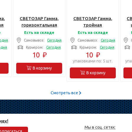
а,
СВЕТОЗАР Гамма,
СВЕТОЗАР Гамма,
С
ая
горизонтальная
тройная
ная,
цвет золотой
горизонтальная
е
Есть на складе
Есть на складе
ель
металлик тройная,
цвет бежевый,
одня
Самовывоз:
Сегодня
Самовывоз:
Сегодня
Накладная панель
Накладная панель
вс
одня
Курьером:
Сегодня
Курьером:
Сегодня
(SV-54148-GM)
(SV-54148-B)
10
₽
10
₽
упаковками по: 5 шт.
упа
В корзину
В корзину
Смотреть все
иях!
Мы в соц. сетях:
одписаться