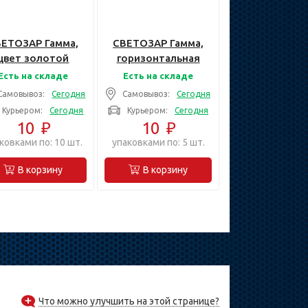
ВЕТОЗАР Гамма,
СВЕТОЗАР Гамма,
цвет золотой
горизонтальная
двойная,
цвет светло-серый
Есть на складе
Есть на складе
Декоративная
металлик двойная,
Самовывоз:
Сегодня
Самовывоз:
Сегодня
тавка (SV-54172-
Накладная панель
Курьером:
Сегодня
Курьером:
Сегодня
G)
(SV-54146-SM)
10
₽
10
₽
ковками по: 10 шт.
упаковками по: 5 шт.
В корзину
В корзину
Что можно улучшить на этой странице?