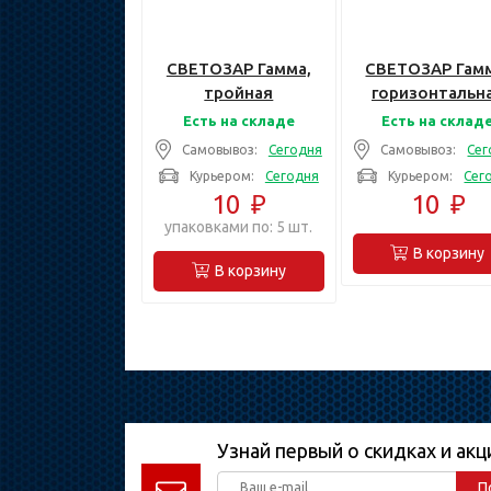
СВЕТОЗАР Гамма,
СВЕТОЗАР Гамм
тройная
горизонтальн
вертикальная цвет
цвет орех трой
Есть на складе
Есть на склад
бежевый,
Накладная пан
Самовывоз:
Сегодня
Самовывоз:
Сег
Накладная панель
(SV-54148-N)
Курьером:
Сегодня
Курьером:
Сег
(SV-54149-B)
10
₽
10
₽
упаковками по: 5 шт.
В корзину
В корзину
Узнай первый о скидках и акц
П