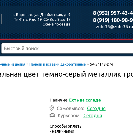
8 (952) 957-43-
г. Воронеж, ул. Донбасская, д. 9
8 (919) 180-98-
Пн-Пт с 9 до 19, Сб-Вс с 9 до 17
Схема проезда
zubr36@zubr36.ru
очные изделия
»
Панели и вставки декоративные
»
SV-54148-DM
альная цвет темно-серый металлик тр
Наличие:
Есть на складе
Самовывоз:
Сегодня
Курьером:
Сегодня
Способы оплаты:
- наличными