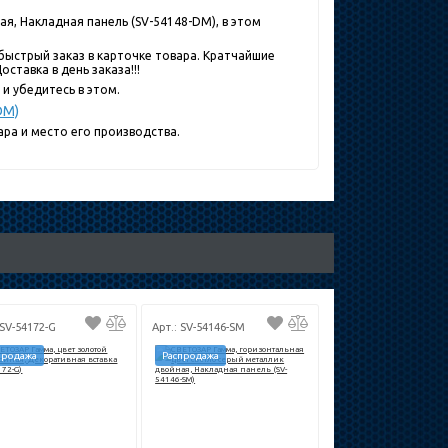
я, Накладная панель (SV-54148-DM), в этом
быстрый заказ в карточке товара. Кратчайшие
ставка в день заказа!!!
и убедитесь в этом.
DM)
ра и место его производства.
 SV-54172-G
Арт.: SV-54146-SM
продажа
Распродажа