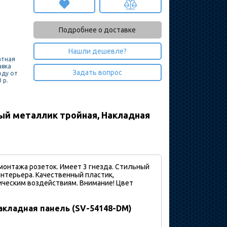
Подробнее о доставке
Нашли дешевле?
атная
авка
Задать вопрос
оду от
 р.
ый металлик тройная, Накладная
онтажа розеток. Имеет 3 гнезда. Стильный
нтерьера. Качественный пластик,
ическим воздействиям. Внимание! Цвет
акладная панель (SV-54148-DM)