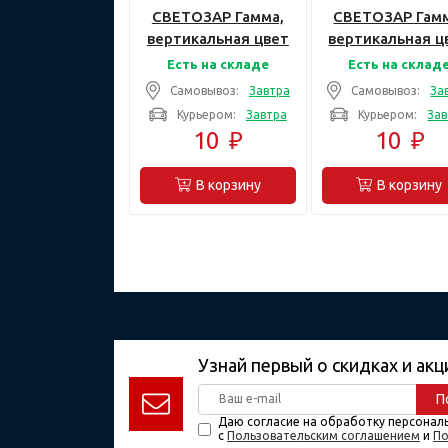
СВЕТОЗАР Гамма,
СВЕТОЗАР Гамм
вертикальная цвет
вертикальная ц
светло-серый
золотой метал
Есть на складе
Есть на склад
металлик тройная,
тройная, Накла
Самовывоз:
Завтра
Самовывоз:
За
Накладная панель
панель (SV-541
Курьером:
Завтра
Курьером:
Зав
(SV-54149-SM)
GM)
10
₽
10
₽
В корзину
В корзину
Узнай первый о скидках и акц
П
Даю согласие на обработку персонал
с
Пользовательским соглашением
и
По