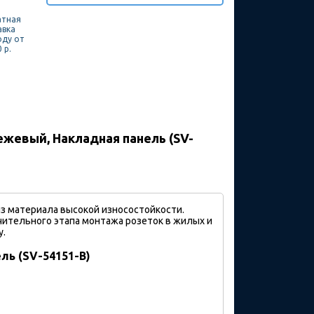
атная
авка
оду от
 р.
жевый, Накладная панель (SV-
з материала высокой износостойкости.
чительного этапа монтажа розеток в жилых и
у.
ь (SV-54151-B)