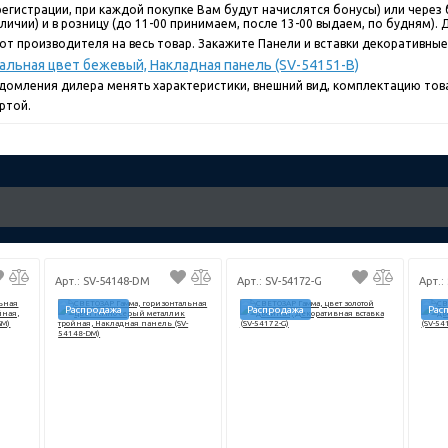
егистрации, при каждой покупке Вам будут начислятся бонусы) или через 
ичии) и в розницу (до 11-00 принимаем, после 13-00 выдаем, по будням). До
т производителя на весь товар. Закажите Панели и вставки декоративные 
льная цвет бежевый, Накладная панель (SV-54151-B)
едомления дилера менять характеристики, внешний вид, комплектацию това
ртой.
Арт.: SV-54148-DM
Арт.: SV-54172-G
Арт.:
Распродажа
Распродажа
Рас