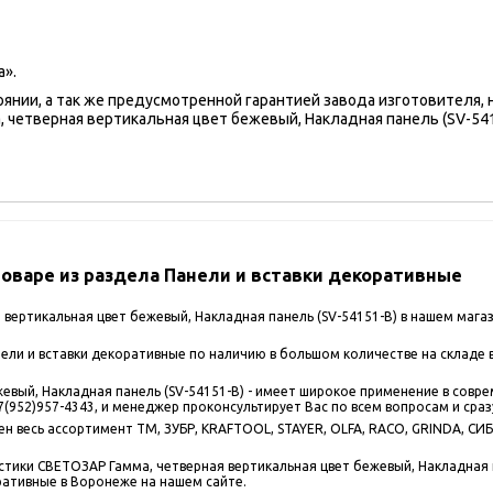
а».
оянии, а так же предусмотренной гарантией завода изготовителя,
четверная вертикальная цвет бежевый, Накладная панель (SV-541
варе из раздела Панели и вставки декоративные
вертикальная цвет бежевый, Накладная панель (SV-54151-B) в нашем мага
ли и вставки декоративные по наличию в большом количестве на складе в
евый, Накладная панель (SV-54151-B) - имеет широкое применение в совр
(952)957-4343, и менеджер проконсультирует Вас по всем вопросам и сраз
 весь ассортимент ТМ, ЗУБР, KRAFTOOL, STAYER, OLFA, RACO, GRINDA, СИБИ
стики СВЕТОЗАР Гамма, четверная вертикальная цвет бежевый, Накладная п
ративные в Воронеже на нашем сайте.