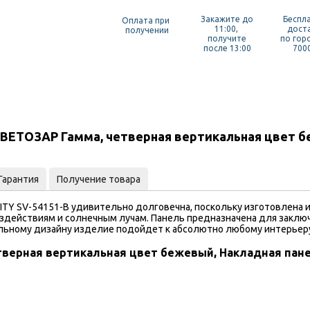
Закажите до
Беспл
Оплата при
11:00,
дост
получении
получите
по гор
после 13:00
7000
ВЕТОЗАР Гамма, четверная вертикальная цвет бе
Гарантия
Получение товара
TY SV-54151-B удивительно долговечна, поскольку изготовлена и
здействиям и солнечным лучам. Панель предназначена для заклю
льному дизайну изделие подойдет к абсолютно любому интерьер
верная вертикальная цвет бежевый, Накладная панел