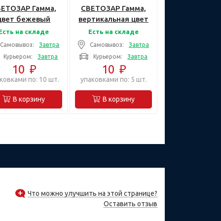
ВЕТОЗАР Гамма,
СВЕТОЗАР Гамма,
цвет бежевый
вертикальная цвет
двойная,
золотой металлик
Есть на складе
Есть на складе
Декоративная
двойная, Накладная
Самовывоз:
Завтра
Самовывоз:
Завтра
тавка (SV-54171-
панель (SV-54147-
Курьером:
Завтра
Курьером:
Завтра
B)
GM)
10
₽
10
₽
ковками по: 10 шт.
упаковками по: 5 шт.
В корзину
В корзину
Что можно улучшить на этой странице?
Оставить отзыв