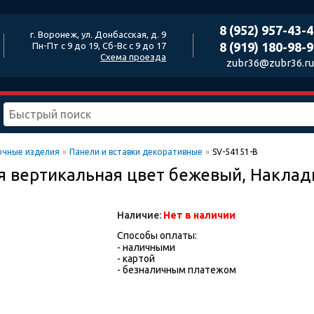
8 (952) 957-43-
г. Воронеж, ул. Донбасская, д. 9
8 (919) 180-98-
Пн-Пт с 9 до 19, Сб-Вс с 9 до 17
Схема проезда
zubr36@zubr36.ru
очные изделия
»
Панели и вставки декоративные
»
SV-54151-B
я вертикальная цвет бежевый, Наклад
Наличие:
Нет в наличии
Способы оплаты:
- наличными
- картой
- безналичным платежом