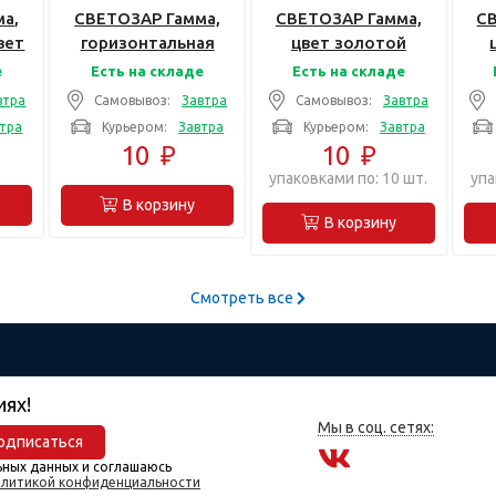
а,
СВЕТОЗАР Гамма,
СВЕТОЗАР Гамма,
С
вет
горизонтальная
цвет золотой
лик
цвет темно-серый
двойная,
е
Есть на складе
Есть на складе
дная
металлик тройная,
Декоративная
втра
Самовывоз:
Завтра
Самовывоз:
Завтра
49-
Накладная панель
вставка (SV-54172-
вс
тра
Курьером:
Завтра
Курьером:
Завтра
(SV-54148-DM)
G)
10
₽
10
₽
упаковками по: 10 шт.
упа
В корзину
В корзину
Смотреть все
иях!
Мы в соц. сетях:
одписаться
ьных данных и соглашаюсь
литикой конфиденциальности