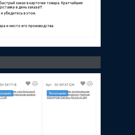
быстрый заказ в карточке товара. Кратчайшие
ставка в день заказа!!!
и убедитесь в этом.
ра и место его производства.
 SV-54171-B
Арт.: SV-54147-GM
продажа
Распродажа