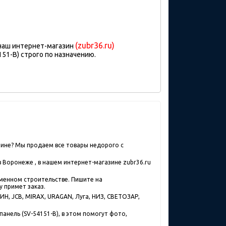
(zubr36.ru)
 наш интернет-магазин
51-B) строго по назначению.
зине? Мы продаем все товары недорого с
 Воронеже , в нашем интернет-магазине zubr36.ru
еменном строительстве. Пишите на
у примет заказ.
Н, JCB, MIRAX, URAGAN, Луга, НИЗ, СВЕТОЗАР,
анель (SV-54151-B), в этом помогут фото,