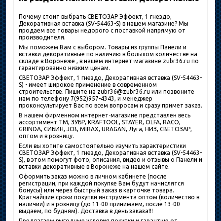
Почему стоит выбрать СВЕТОЗАР Эффект, 1 гнездо,
Декоративная вставка (SV-54463-S) в нашем магазине? Мы
продаем все товары недорого с поставкой напрямую от
производителя.
Мы поможем Вам с выбором. Товары из группы Панели и
вставки декоративные по наличию в большом количестве на
складе в Воронеже , в нашем интернет-магазине zubr36.ru по
гарантированно низким ценам.
СВЕТОЗАР Эффект, 1 гнездо, Декоративная вставка (SV-54463-
S) - имеет широкое применение в современном
строительстве. Пишите на zubr36@zubr36.ru или позвоните
нам по телефону 7(952)957-4343, и менеджер
проконсультирует Вас по всем вопросам и сразу примет заказ.
В нашем фирменном интернет-магазине представлен весь
ассортимент ТМ, ЗУБР, KRAFTOOL, STAYER, OLFA, RACO,
GRINDA, СИБИН, JCB, MIRAX, URAGAN, Луга, НИЗ, СВЕТОЗАР,
оптом и в розницу.
Если вы хотите самостоятельно изучить характеристики
СВЕТОЗАР Эффект, 1 гнездо, Декоративная вставка (SV-54463-
S), в этом помогут фото, описания, видео и отзывы о Панели и
вставки декоративные в Воронеже на нашем сайте.
Оформить заказ можно в личном кабинете (после
регистрации, при каждой покупке Вам будут начислятся
бонусы) или через быстрый заказ в карточке товара.
Кратчайшие сроки покупки инструмента оптом (количество в
наличии) и в розницу (до 11-00 принимаем, после 13-00
выдаем, по будням). Доставка в день заказа!!!
Предлагаем выгодные условия покупки и гарантию от