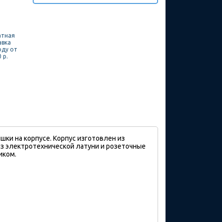
атная
авка
оду от
 р.
шки на корпусе. Корпус изготовлен из
з электротехнической латуни и розеточные
иком.