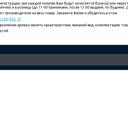
егистрации, при каждой покупке Вам будут начислятся бонусы) или через 
ичии) и в розницу (до 11-00 принимаем, после 13-00 выдаем, по будням). До
т производителя на весь товар. Закажите Вилки и убедитесь в этом.
5250-032-5)
едомления дилера менять характеристики, внешний вид, комплектацию това
ртой.