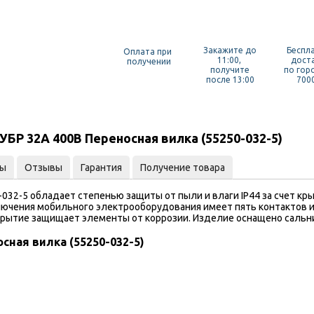
Закажите до
Беспл
Оплата при
11:00,
дост
получении
получите
по гор
после 13:00
7000
БР 32A 400В Переносная вилка (55250-032-5)
ты
Отзывы
Гарантия
Получение товара
032-5 обладает степенью защиты от пыли и влаги IP44 за счет кры
лючения мобильного электрооборудования имеет пять контактов и
крытие защищает элементы от коррозии. Изделие оснащено сальн
сная вилка (55250-032-5)