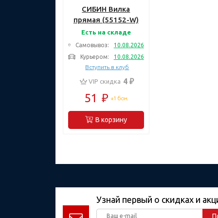
СИБИН Вилка
прямая (55152-W)
Есть на складе
Самовывоз:
10.08.2026
Курьером:
10.08.2026
Вступить в клуб
4 ₽
VIP скидка
51
₽
+1 бон.
В корзину
Узнай первый о скидках и акц
П