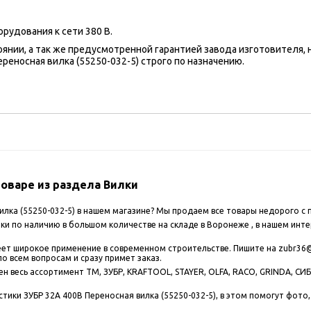
рудования к сети 380 В.
оянии, а так же предусмотренной гарантией завода изготовителя,
еносная вилка (55250-032-5) строго по назначению.
оваре из раздела Вилки
илка (55250-032-5) в нашем магазине? Мы продаем все товары недорого с
и по наличию в большом количестве на складе в Воронеже , в нашем инте
имеет широкое применение в современном строительстве. Пишите на zubr36
по всем вопросам и сразу примет заказ.
 весь ассортимент ТМ, ЗУБР, KRAFTOOL, STAYER, OLFA, RACO, GRINDA, СИБИ
тики ЗУБР 32A 400В Переносная вилка (55250-032-5), в этом помогут фото,