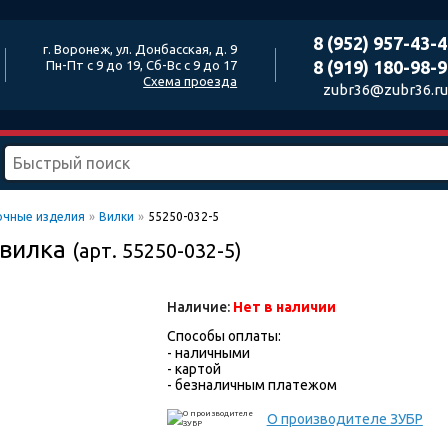
8 (952) 957-43-
г. Воронеж, ул. Донбасская, д. 9
8 (919) 180-98-
Пн-Пт с 9 до 19, Сб-Вс с 9 до 17
Схема проезда
zubr36@zubr36.ru
очные изделия
»
Вилки
»
55250-032-5
 вилка
(арт. 55250-032-5)
Наличие:
Нет в наличии
Способы оплаты:
- наличными
- картой
- безналичным платежом
О производителе
ЗУБР