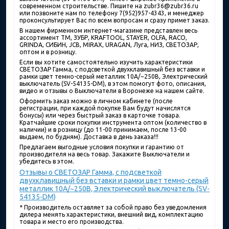
современном строительстве. Пишите на zubr36@zubr36.ru
или позвоните нам по телефону 7(952)957-4343, и менеджер
проконсультирует Вас по всем вопросам и сразу примет заказ.
В нашем фирменном интернет-магазине представлен весь
ассортимент ТМ, ЗУБР, KRAFTOOL, STAYER, OLFA, RACO,
GRINDA, СИБИН, JCB, MIRAX, URAGAN, Луга, НИЗ, СВЕТОЗАР,
оптом и в розницу.
Если вы хотите самостоятельно изучить характеристики
СВЕТОЗАР Гамма, с подсветкой двухклавишный без вставки и
рамки цвет темно-серый металлик 10A/~250B, Электрический
выключатель (SV-54135-DM), в этом помогут фото, описания,
видео и отзывы о Выключатели в Воронеже на нашем сайте.
Оформить заказ можно в личном кабинете (после
регистрации, при каждой покупке Вам будут начислятся
бонусы) или через быстрый заказ в карточке товара.
Кратчайшие сроки покупки инструмента оптом (количество в
наличии) и в розницу (до 11-00 принимаем, после 13-00
выдаем, по будням). Доставка в день заказа!!!
Предлагаем выгодные условия покупки и гарантию от
производителя на весь товар. Закажите Выключатели и
убедитесь в этом.
Отзывы о СВЕТОЗАР Гамма, с подсветкой
двухклавишный без вставки и рамки цвет темно-серый
металлик 10A/~250B, Электрический выключатель (SV-
54135-DM)
* Производитель оставляет за собой право без уведомления
дилера менять характеристики, внешний вид, комплектацию
товара и место его производства.